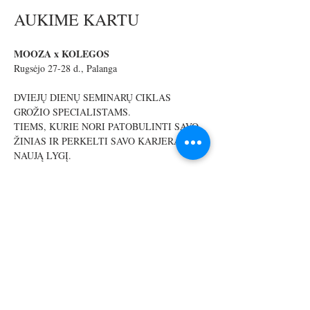
AUKIME KARTU 
MOOZA x KOLEGOS
Rugsėjo 27-28 d., Palanga
DVIEJŲ DIENŲ SEMINARŲ CIKLAS 
GROŽIO SPECIALISTAMS.
TIEMS, KURIE NORI PATOBULINTI SAVO 
ŽINIAS IR PERKELTI SAVO KARJERĄ Į 
NAUJĄ LYGĮ.
Rinkodara, pardavimai, fiziologija, finansai, 
motyvacija, klientų aptarnavimas ir kita – tai 
pagrindinės seminarų temos.
Show More
Share this event