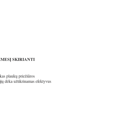
ĖMESĮ SKIRIANTI
škas plaukų priežiūros
ijų dėka užtikrinamas efektyvus