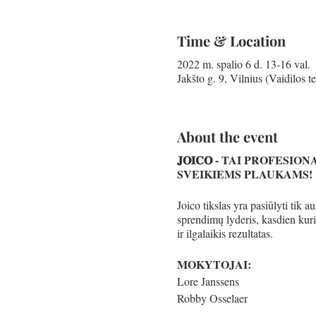
Time & Location
2022 m. spalio 6 d. 13-16 val.
Jakšto g. 9, Vilnius (Vaidilos te
About the event
𝐉𝐎𝐈𝐂𝐎 - TAI PROFE
SVEIKIEMS PLAUKAMS!
Joico tikslas yra pasiūlyti tik
sprendimų lyderis, kasdien kur
ir ilgalaikis rezultatas.
MOKYTOJAI:
Lore Janssens
Robby Osselaer
Sofie Schrauwen