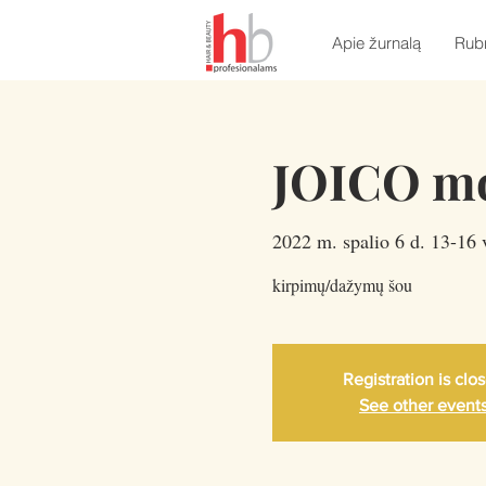
Apie žurnalą
Rub
JOICO m
2022 m. spalio 6 d. 13-16 
kirpimų/dažymų šou
Registration is clo
See other event