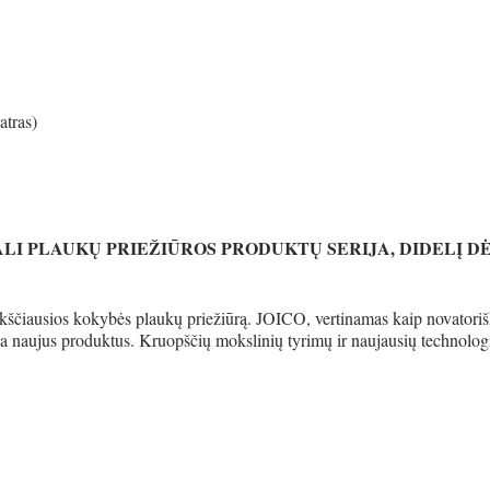
atras)
SIONALI PLAUKŲ PRIEŽIŪROS PRODUKTŲ SERIJA, DIDELĮ D
 aukščiausios kokybės plaukų priežiūrą. JOICO, vertinamas kaip novatori
ia naujus produktus. Kruopščių mokslinių tyrimų ir naujausių technolog