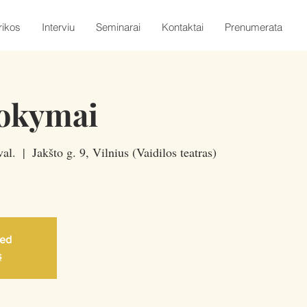
rikos
Interviu
Seminarai
Kontaktai
Prenumerata
okymai
val.
  |  
Jakšto g. 9, Vilnius (Vaidilos teatras)
sed
s