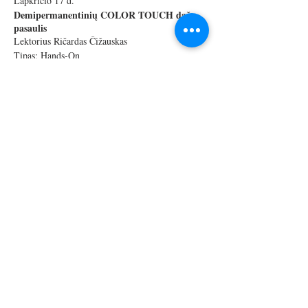
Lapkričio 17 d.
Demipermanentinių COLOR TOUCH dažų
pasaulis
Lektorius Ričardas Čižauskas
Tipas: Hands-On
Kaina 50 Eur*
*galima atsiskaityti Wella Studijos nuolaidos
kuponais ne daugiau, kaip 50 % seminaro kainos.
Share this event
BLOND SPECIALIST PROGRAMA:
Lapkričio 14 d.
Bleach Perfect – plaukų šviesinimas su
šviesinimo priemonėmis
© 2019 Hair & Beauty
profesionalams
Lapkričio 28 d.
Vilnius, Lithuania
Bleach Free – plaukų šviesinimas
+370 620 55 337
nenaudojant šviesinimo priemonių
press@hairprof.lt
Gruodžio 12 d.
House of Tone – pažangaus tonavimo
principai
Lektorius Marina Žuravliova