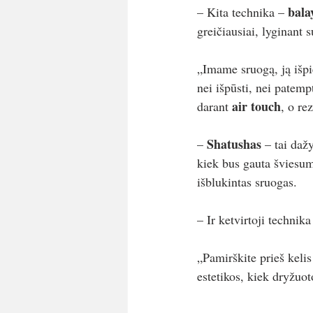
bala
– Kita technika – 
greičiausiai, lyginant
„Imame sruogą, ją išpi
nei išpūsti, nei patempt
air touch
darant 
, o re
Shatushas 
– 
– tai daž
kiek bus gauta šviesum
išblukintas sruogas.
– Ir ketvirtoji technika
„Pamirškite prieš kelis
estetikos, kiek dryžuot