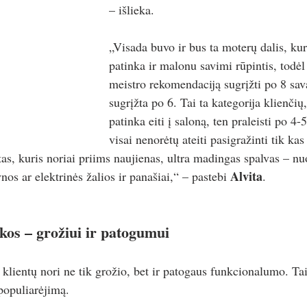
– išlieka.
„Visada buvo ir bus ta moterų dalis, kur
patinka ir malonu savimi rūpintis, todėl
meistro rekomendaciją sugrįžti po 8 sava
sugrįžta po 6. Tai ta kategorija klienčių
patinka eiti į saloną, ten praleisti po 4-5
visai nenorėtų ateiti pasigražinti tik ka
ntas, kuris noriai priims naujienas, ultra madingas spalvas – n
Alvita
os ar elektrinės žalios ir panašiai,“ – pastebi 
.
kos – grožiui ir patogumui
s klientų nori ne tik grožio, bet ir patogaus funkcionalumo. Ta
populiarėjimą.