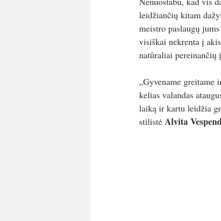
Nenuostabu, kad vis da
leidžiančių kitam dažy
meistro paslaugų jums 
visiškai nekrenta į aki
natūraliai pereinančių 
„Gyvename greitame ir
kelias valandas ataugu
laiką ir kartu leidžia 
Alvita Vespen
stilistė 