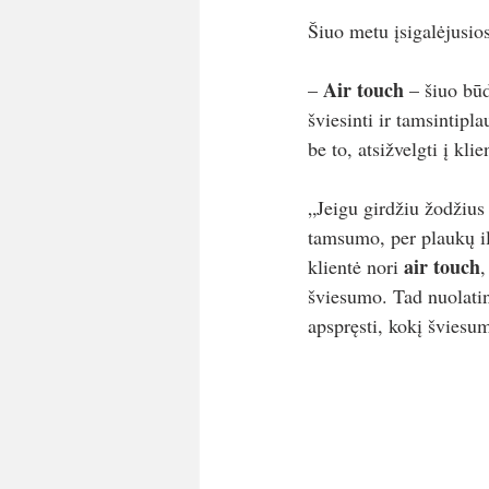
Šiuo metu įsigalėjusio
Air touch 
– 
– šiuo bū
šviesinti ir tamsintipl
be to, atsižvelgti į kl
„Jeigu girdžiu žodžius 
tamsumo, per plaukų il
air touch
klientė nori 
,
šviesumo. Tad nuolatini
apspręsti, kokį šviesum