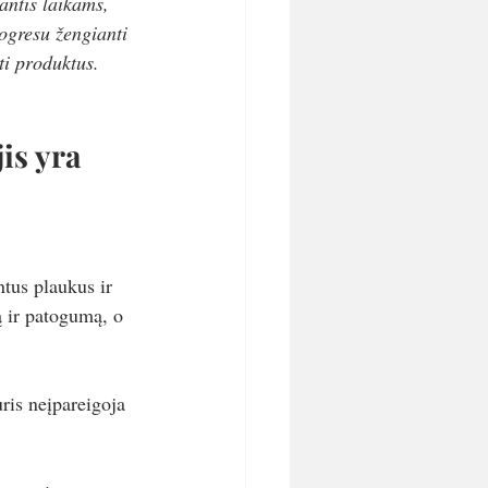
antis laikams, 
rogresu žengianti 
ti produktus.
is yra 
ntus plaukus ir 
ą ir patogumą, o 
ris neįpareigoja 