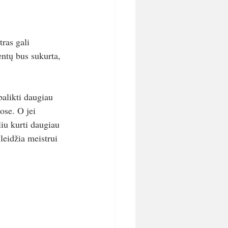
ras gali 
entų bus sukurta, 
palikti daugiau 
ose. O jei 
liu kurti daugiau 
leidžia meistrui 