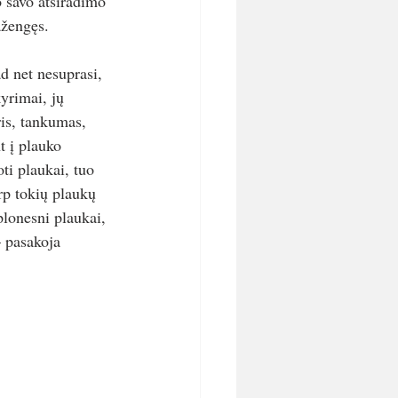
 savo atsiradimo 
ažengęs. 
ad net nesuprasi, 
yrimai, jų 
is, tankumas, 
t į plauko 
ti plaukai, tuo 
rp tokių plaukų 
lonesni plaukai, 
 pasakoja 