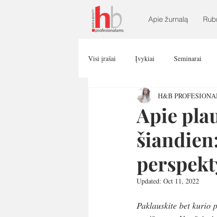
Apie žurnalą
Rub
Visi įrašai
Įvykiai
Seminarai
H&B PROFESION
Apie plau
šiandien:
perspekt
Updated:
Oct 11, 2022
Paklauskite bet kurio pl