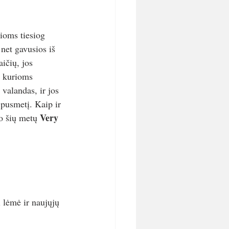
ioms tiesiog 
 net gavusios iš 
ičių, jos 
, kurioms 
 valandas, ir jos 
s pusmetį. Kaip ir 
Very 
uo šių metų 
i lėmė ir naujųjų 