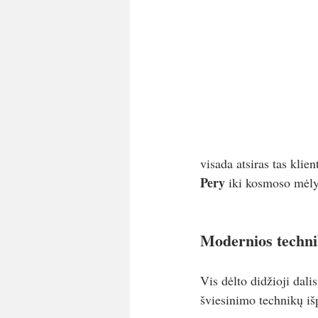
visada atsiras tas klie
Pery 
iki kosmoso mėlyn
Modernios techni
Vis dėlto didžioji dali
šviesinimo technikų iš