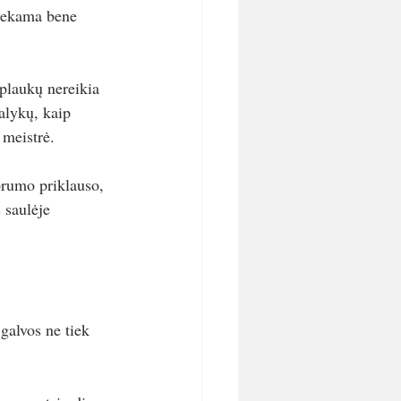
liekama bene 
plaukų nereikia 
dalykų, kaip 
 meistrė.
prumo priklauso, 
 saulėje 
galvos ne tiek 