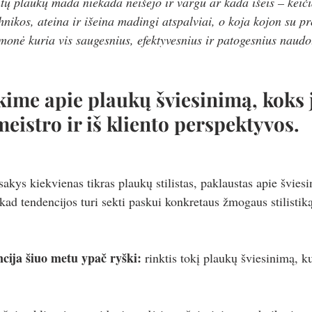
ntų plaukų mada niekada neišėjo ir vargu ar kada išeis – keiči
hnikos, ateina ir išeina madingi atspalviai, o koja kojon su p
onė kuria vis saugesnius, efektyvesnius ir patogesnius naudo
ime apie plaukų šviesinimą, koks j
meistro ir iš kliento perspektyvos.
kys kiekvienas tikras plaukų stilistas, paklaustas apie šviesi
kad tendencijos turi sekti paskui konkretaus žmogaus stilistik
ncija šiuo metu ypač ryški: 
rinktis tokį plaukų šviesinimą, ku