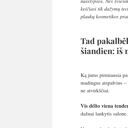
nusišypsos. Nes šviesi
keičiasi tik dažymų tec
plaukų kosmetikos pram
Tad pakalbėk
šiandien: iš 
Ką jums pirmiausia pasa
madingus atspalvius – 
ne atvirkščiai.
Vis dėlto viena tende
dažnai lankytis salone.