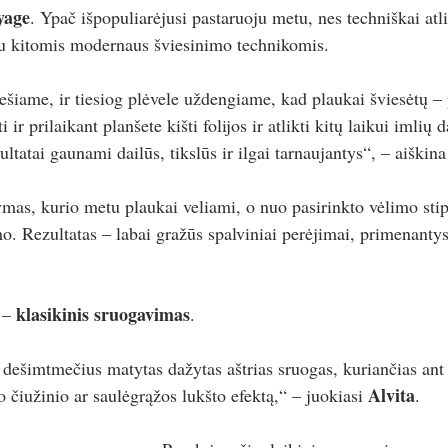
yage
. Ypač išpopuliarėjusi pastaruoju metu, nes techniškai at
 su kitomis modernaus šviesinimo technikomis.
ešiame, ir tiesiog plėvele uždengiame, kad plaukai šviesėtų – 
i ir prilaikant planšete kišti folijos ir atlikti kitų laikui imlių 
zultatai gaunami dailūs, tikslūs ir ilgai tarnaujantys“, – aiškina
ymas, kurio metu plaukai veliami, o nuo pasirinkto vėlimo sti
o. Rezultatas – labai gražūs spalviniai perėjimai, primenantys
klasikinis sruogavimas
 – 
. 
 dešimtmečius matytas dažytas aštrias sruogas, kuriančias ant 
Alvita
o čiužinio ar saulėgrąžos lukšto efektą,“ – juokiasi 
. 