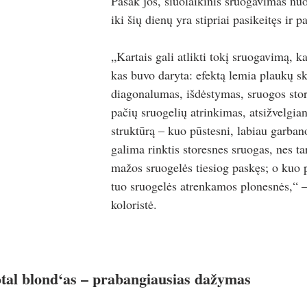
Pasak jos, šiuolaikinis sruogavimas nuo
iki šių dienų yra stipriai pasikeitęs ir p
„Kartais gali atlikti tokį sruogavimą, k
kas buvo daryta: efektą lemia plaukų sk
diagonalumas, išdėstymas, sruogos stor
pačių sruogelių atrinkimas, atsižvelgian
struktūrą – kuo pūstesni, labiau garbano
galima rinktis storesnes sruogas, nes ta
mažos sruogelės tiesiog paskęs; o kuo p
tuo sruogelės atrenkamos plonesnės,“ –
koloristė.
otal blond‘as – prabangiausias dažymas