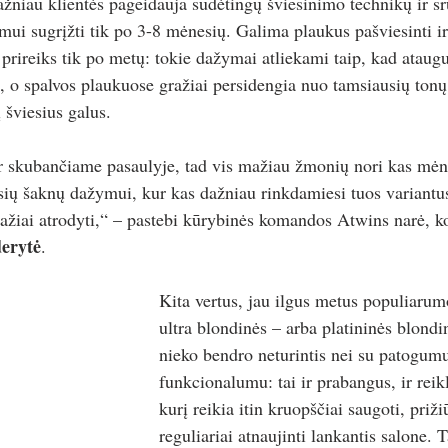
žniau klientės pageidauja sudėtingų šviesinimo technikų ir s
mui sugrįžti tik po 3-8 mėnesių. Galima plaukus pašviesinti ir
prireiks tik po metų: tokie dažymai atliekami taip, kad ataug
s, o spalvos plaukuose gražiai persidengia nuo tamsiausių tonų
į šviesius galus.
 skubančiame pasaulyje, tad vis mažiau žmonių nori kas mėnes
sių šaknų dažymui, kur kas dažniau rinkdamiesi tuos variantus
gražiai atrodyti,“ – pastebi kūrybinės komandos Atwins narė, ko
derytė
.
Kita vertus, jau ilgus metus populiaru
ultra blondinės – arba platininės blondi
nieko bendro neturintis nei su patogumu
funkcionalumu: tai ir prabangus, ir rei
kurį reikia itin kruopščiai saugoti, prižiū
reguliariai atnaujinti lankantis salone. 