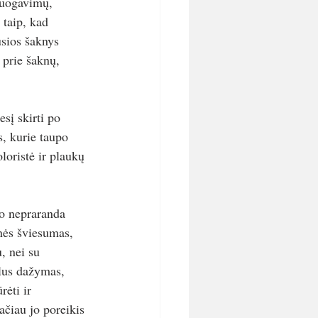
ruogavimų, 
 taip, kad 
usios šaknys 
 prie šaknų, 
į skirti po 
, kurie taupo 
loristė ir plaukų 
mo nepraranda 
nės šviesumas, 
, nei su 
klus dažymas, 
rėti ir 
Tačiau jo poreikis 