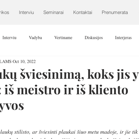
rikos
Interviu
Seminarai
Kontaktai
Prenumerata
Interviu
Vadyba
Vertiname
Diskusijos
Interjeras
ALAMS
Oct 10, 2022
kų šviesinimą, koks jis 
 iš meistro ir iš kliento
yvos
aukų stilisto, ar šviesinti plaukai šiuo metu madoje, ir jie tik 