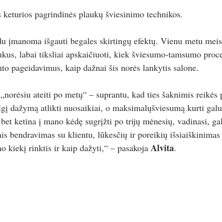
s keturios pagrindinės plaukų šviesinimo technikos.
du įmanoma išgauti begales skirtingų efektų. Vienu metu meist
aukus, labai tiksliai apskaičiuoti, kiek šviesumo-tamsumo proc
iento pageidavimus, kaip dažnai šis norės lankytis salone.
„norėsiu ateiti po metų“ – suprantu, kad ties šaknimis reikės 
gį dažymą atlikti nuosaikiai, o maksimalųšviesumą kurti galu
 bet ketina į mano kėdę sugrįžti po trijų mėnesių, vadinasi, ga
s bendravimas su klientu, lūkesčių ir poreikių išsiaiškinimas 
Alvita
o kiekį rinktis ir kaip dažyti,“ – pasakoja 
.