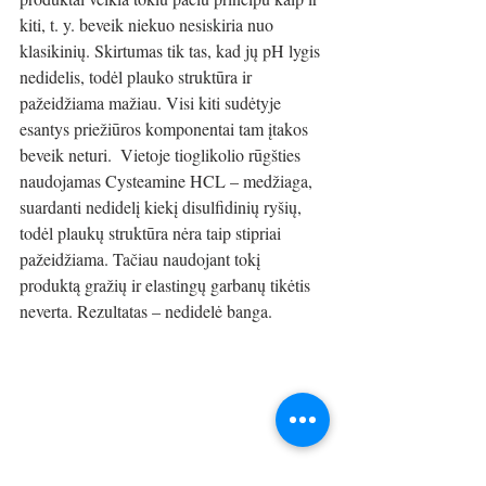
kiti, t. y. beveik niekuo nesiskiria nuo 
klasikinių. Skirtumas tik tas, kad jų pH lygis 
nedidelis, todėl plauko struktūra ir 
pažeidžiama mažiau. Visi kiti sudėtyje 
esantys priežiūros komponentai tam įtakos 
beveik neturi.  Vietoje tioglikolio rūgšties 
naudojamas Cysteamine HCL – medžiaga, 
suardanti nedidelį kiekį disulfidinių ryšių, 
todėl plaukų struktūra nėra taip stipriai 
pažeidžiama. Tačiau naudojant tokį 
produktą gražių ir elastingų garbanų tikėtis 
neverta. Rezultatas – nedidelė banga.