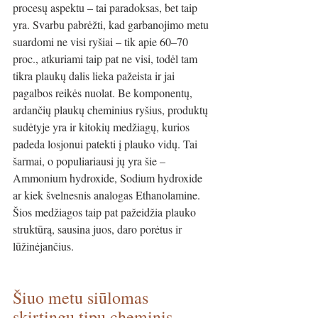
procesų aspektu – tai paradoksas, bet taip 
yra. Svarbu pabrėžti, kad garbanojimo metu 
suardomi ne visi ryšiai – tik apie 60–70 
proc., atkuriami taip pat ne visi, todėl tam 
tikra plaukų dalis lieka pažeista ir jai 
pagalbos reikės nuolat. Be komponentų, 
ardančių plaukų cheminius ryšius, produktų 
sudėtyje yra ir kitokių medžiagų, kurios 
padeda losjonui patekti į plauko vidų. Tai 
šarmai, o populiariausi jų yra šie – 
Ammonium hydroxide, Sodium hydroxide 
ar kiek švelnesnis analogas Ethanolamine. 
Šios medžiagos taip pat pažeidžia plauko 
struktūrą, sausina juos, daro porėtus ir 
lūžinėjančius.
Šiuo metu siūlomas 
skirtingų tipų cheminis 