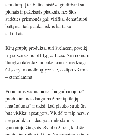
struktūrą. Į tai būtina atsižvelgti dirbant su 
plonais ir pažeistais plaukais, nes šios 
sudėties priemonės gali visiškai denatūruoti 
baltymą, tad plaukai iškris kartu su 
suktukais...
Kitų grupių produktai turi švelnesnį poveikį 
ir yra žemesnio pH lygio. Juose Ammonium 
thioglycolate dažnai pakeičiamas medžiaga 
Glyceryl monothioglycolate, o stiprūs šarmai 
– etanolaminu.
Populiarūs vadinamojo „biogarbanojimo“ 
produktai, nes dauguma žmonių tiki jų 
„natūralumu“ ir tikisi, kad plauko struktūra 
bus visiškai apsaugota. Vis dėlto taip nėra, o 
šie produktai – daugiau rinkodarinis 
gamintojų žingsnis. Svarbu žinoti, kad šie 
produktai veikia tokiu pačiu principu kaip ir 