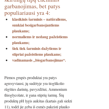
garbanojimas, bet patys 
populiariausi yra 4:
klasikinis šarminis – natūraliems, 
sunkiai besigarbanojantiems 
plaukams;
normaliems ir nedaug pažeistiems 
plaukams;
šiek tiek šarminis dažytiems ir 
stipriai pažeistiems plaukams;
vadinamasis „biogarbanojimas“.
Pirmos grupės produktai yra patys 
agresyviausi, jų sudėtyje yra tioglikolio 
rūgšties darinių, pavyzdžiui, Ammonium 
thioglycolate, ir gana stiprių šarmų. Šių 
produktų pH lygis aukštas (kartais gali siekti 
11), todėl jie geba iš esmės pakeisti plauko 