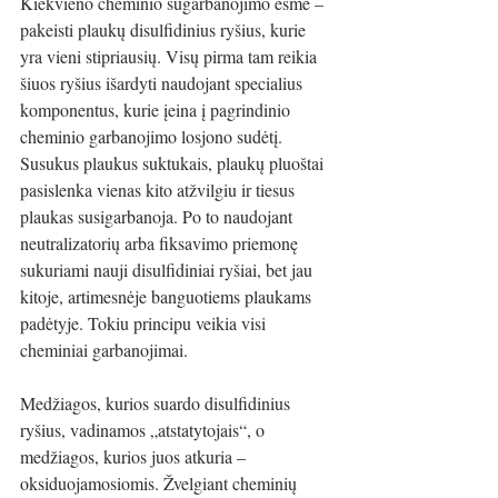
Kiekvieno cheminio sugarbanojimo esmė – 
pakeisti plaukų disulfidinius ryšius, kurie 
yra vieni stipriausių. Visų pirma tam reikia 
šiuos ryšius išardyti naudojant specialius 
komponentus, kurie įeina į pagrindinio 
cheminio garbanojimo losjono sudėtį. 
Susukus plaukus suktukais, plaukų pluoštai 
pasislenka vienas kito atžvilgiu ir tiesus 
plaukas susigarbanoja. Po to naudojant 
neutralizatorių arba fiksavimo priemonę 
sukuriami nauji disulfidiniai ryšiai, bet jau 
kitoje, artimesnėje banguotiems plaukams 
padėtyje. Tokiu principu veikia visi 
cheminiai garbanojimai.
Medžiagos, kurios suardo disulfidinius 
ryšius, vadinamos „atstatytojais“, o 
medžiagos, kurios juos atkuria – 
oksiduojamosiomis. Žvelgiant cheminių 