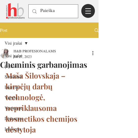
Post
Visi įrašai
H&B PROFESIONALAMS
Visi įrašai
Jul 27, 2023
Cheminis garbanojimas
Įvykiai
Maša Šilovskaja – 
Seminarai
kirpėjų darbų 
Interviu
technologė, 
Vadyba
nepriklausoma 
Vertiname
kosmetikos chemijos 
Diskusijos
dėstytoja
Interjeras