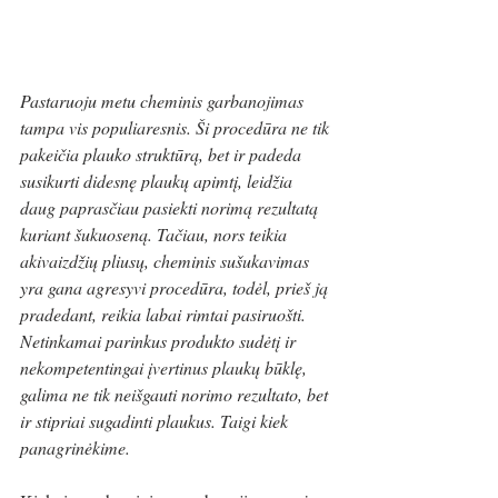
Pastaruoju metu cheminis garbanojimas 
tampa vis populiaresnis. Ši procedūra ne tik 
pakeičia plauko struktūrą, bet ir padeda 
susikurti didesnę plaukų apimtį, leidžia 
daug paprasčiau pasiekti norimą rezultatą 
kuriant šukuoseną. Tačiau, nors teikia 
akivaizdžių pliusų, cheminis sušukavimas 
yra gana agresyvi procedūra, todėl, prieš ją 
pradedant, reikia labai rimtai pasiruošti. 
Netinkamai parinkus produkto sudėtį ir 
nekompetentingai įvertinus plaukų būklę, 
galima ne tik neišgauti norimo rezultato, bet 
ir stipriai sugadinti plaukus. Taigi kiek 
panagrinėkime.