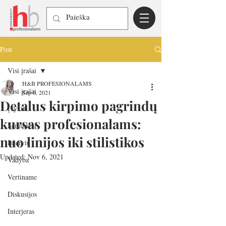
Post
Visi įrašai
H&B PROFESIONALAMS
Visi įrašai
Sep 6, 2021
Detalus kirpimo pagrindų
Įvykiai
kursas profesionalams:
Seminarai
nuo linijos iki stilistikos
Interviu
Updated:
Nov 6, 2021
Vadyba
Vertiname
Diskusijos
Interjeras