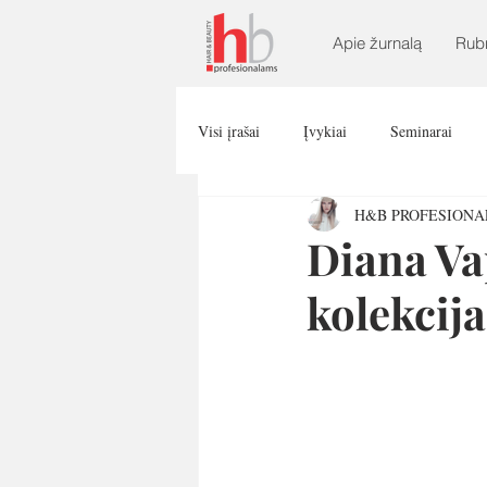
Apie žurnalą
Rub
Visi įrašai
Įvykiai
Seminarai
H&B PROFESION
Diana Va
kolekcija