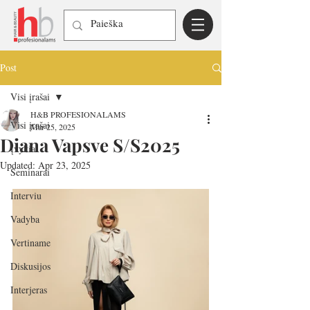
Post
Visi įrašai
H&B PROFESIONALAMS
Visi įrašai
Mar 25, 2025
Diana Vapsve S/S2025
Įvykiai
Updated:
Apr 23, 2025
Seminarai
Interviu
Vadyba
Vertiname
Diskusijos
Interjeras