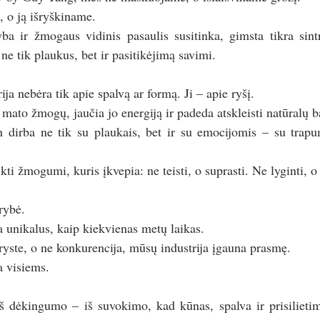
 o ją išryškiname.
ba ir žmogaus vidinis pasaulis susitinka, gimsta tikra sintr
 ne tik plaukus, bet ir pasitikėjimą savimi.
ija nebėra tik apie spalvą ar formą. Ji – apie ryšį.
 mato žmogų, jaučia jo energiją ir padeda atskleisti natūralų b
n dirba ne tik su plaukais, bet ir su emocijomis – su trapum
kti žmogumi, kuris įkvepia: ne teisti, o suprasti. Ne lyginti, o
rybė.
unikalus, kaip kiekvienas metų laikas.
yste, o ne konkurencija, mūsų industrija įgauna prasmę.
a visiems.
iš dėkingumo – iš suvokimo, kad kūnas, spalva ir prisilietim