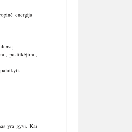
opinė energija – 
alansą.
u, pasitikėjimu, 
 palaikyti.
as yra gyvi. Kai 