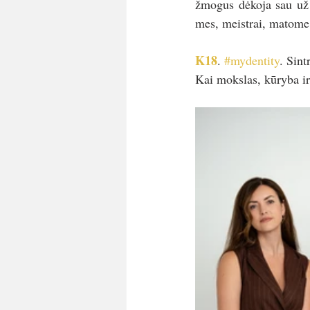
žmogus dėkoja sau už d
mes, meistrai, matome
K18
. 
#mydentity
. Sint
Kai mokslas, kūryba ir