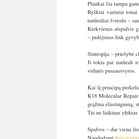
Plaukai čia tampa gamt
Ryškiai variniai tona
natūraliai šviesūs – sa
Kiekvienas atspalvis gy
– judėjimas link gyvyb
Sintropija – priešybė c
Ji tokia pat natūrali i
vidinės pusiausvyros.
Kai šį principą perkelia
K18 Molecular Repair – 
grąžina elastingumą, st
Tai ne laikinas efektas
Spalvos – dar viena šio
Naudodami 
#mydentit