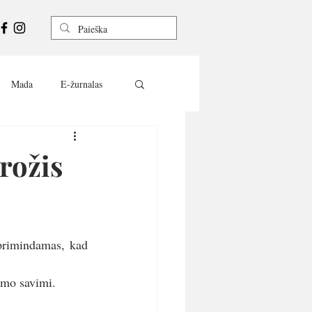
Mada
E-žurnalas
rožis
primindamas, kad 
vimo savimi.