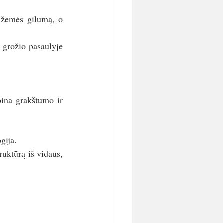
 žemės gilumą, o 
 grožio pasaulyje 
pina grakštumo ir 
gija.
uktūrą iš vidaus, 