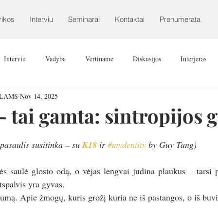
rikos
Interviu
Seminarai
Kontaktai
Prenumerata
Interviu
Vadyba
Vertiname
Diskusijos
Interjeras
ALAMS
Nov 14, 2025
 tai gamta: sintropijos g
 pasaulis susitinka – su 
K18
 ir 
#mydentity
 by Guy Tang)
ės saulė glosto odą, o vėjas lengvai judina plaukus – tarsi 
tspalvis yra gyvas.
ikrumą. Apie žmogų, kuris grožį kuria ne iš pastangos, o iš bu