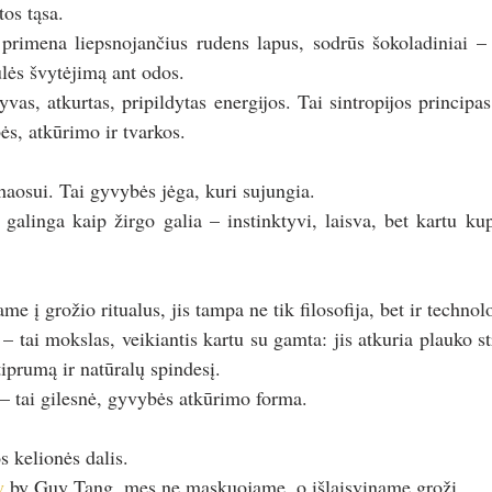
os tąsa.
i primena liepsnojančius rudens lapus, sodrūs šokoladiniai –
ulės švytėjimą ant odos.
vas, atkurtas, pripildytas energijos. Tai sintropijos principas
ės, atkūrimo ir tvarkos.
haosui. Tai gyvybės jėga, kuri sujungia.
r galinga kaip žirgo galia – instinktyvi, laisva, bet kartu ku
me į grožio ritualus, jis tampa ne tik filosofija, bet ir technolo
tai mokslas, veikiantis kartu su gamta: jis atkuria plauko str
iprumą ir natūralų spindesį.
 – tai gilesnė, gyvybės atkūrimo forma.
s kelionės dalis.
y
 by Guy Tang, mes ne maskuojame, o išlaisviname grožį.