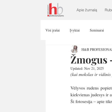
Apie žurnalą
Rub
Visi įrašai
Įvykiai
Seminarai
H&B PROFESION
Žmogus –
Updated:
Nov 21, 2025
(kai mokslas ir vidinis
Vėlyvos rudens popiet
kiekvienas judesys ir a
Ši fotosesija – apie t