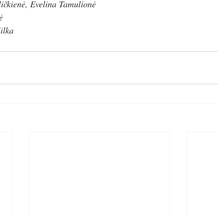
ičkienė, Evelina Tamulionė
ė
ilka