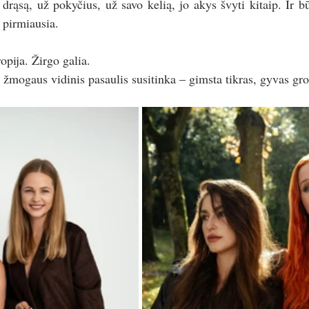
rąsą, už pokyčius, už savo kelią, jo akys švyti kitaip. Ir bū
 pirmiausia.
ropija. Žirgo galia.
 žmogaus vidinis pasaulis susitinka – gimsta tikras, gyvas gro