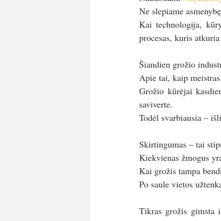
Ne slepiame asmenybę,
Kai technologija, kūry
procesas, kuris atkuria
Šiandien grožio industr
Apie tai, kaip meistras
Grožio kūrėjai kasdie
saviverte.
Todėl svarbiausia – išli
Skirtingumas – tai stip
Kiekvienas žmogus yra 
Kai grožis tampa bendr
Po saule vietos užtenk
Tikras grožis gimsta 