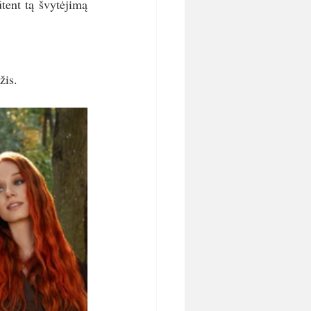
tent tą švytėjimą 
žis.