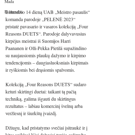
Mada
Balandžio 14 dieną UAB „Meistro pasaulis“ 
E-žurnalas
komanda parodoje „PELENĖ 2023“ 
pristatė pavasario ir vasaros kolekciją „Four 
Reasons DUETS“. Parodoje dalyvavusius 
kirpėjus meistrai iš Suomijos Harri 
Paananen ir Olli-Pekka Pietilä supažindino 
su naujausiomis plaukų dažymo ir kirpimo 
tendencijomis – daugiasluoksniais kirpimais 
ir ryškiomis bei drąsiomis spalvomis.
Kolekciją „Four Reasons DUETS“ sudaro 
keturi skirtingi duetai: taikant tą pačią 
techniką, galima išgauti du skirtingus 
rezultatus – labiau komercinį švelnų arba 
veržlesnį ir šiurkštų įvaizdį. 
Džiugu, kad pristatymo svečiai įsitraukė ir į 
kitas veiklas! Visi dalyviai turėjo galimybę 