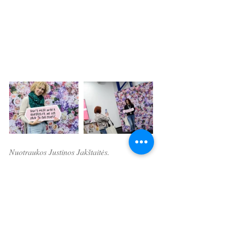
Nuotraukos Justinos Jakštaitės.
UAB „Meistro pasaulis“,  Jurbarko g. 2, 
Kaunas,
www.meistropasaulis.lt
Įvykiai