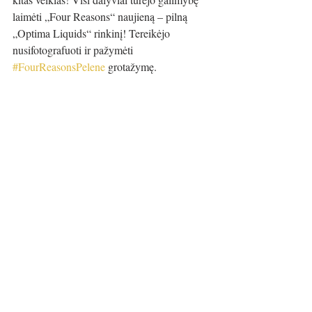
laimėti „Four Reasons“ naujieną – pilną 
„Optima Liquids“ rinkinį! Tereikėjo 
nusifotografuoti ir pažymėti 
#FourReasonsPelene
 grotažymę. 