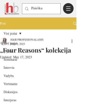
Post
Visi įrašai
H&B PROFESIONALAMS
Visi įrašai
May 9, 2023
„Four Reasons“ kolekcija
Įvykiai
Updated:
May 17, 2023
Seminarai
Interviu
Vadyba
Vertiname
Diskusijos
Interjeras