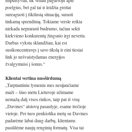
impulsyviai, tik vėliau pagalvoju apie 
poelgius, bet gal tai ir leidžia greitai 
sureaguoti į iškilusią situaciją, surasti 
tinkamą sprendimą. Tokiame versle reikia 
niekada neprarasti budrumo, tačiau sekti 
kiekvieno konkurentų žingsnio irgi neverta. 
Darbas vyksta sklandžiau, kai esi 
susikoncentravęs į savo tikslą ir eini tiesiai 
link jo nešvaistydamas energijos 
žvalgymuisi į šonus.“
Klientai vertina nuoširdumą
„Tarptautiniu lymeniu mes nesijaučiame 
maži – šiuo metu Lietuvoje užimame 
nemažą dalį visos rinkos, taip pat iš visų 
„Davines“ atstovų pasaulyje, esame trečioje 
vietoje. Per tuos penkiolika metų su Davines 
padarėme labai daug darbų, klientams 
pasiūlėme naujų renginių formatų. Visa tai 