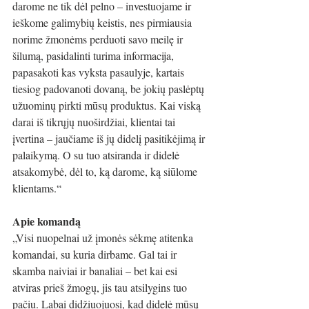
darome ne tik dėl pelno – investuojame ir 
ieškome galimybių keistis, nes pirmiausia 
norime žmonėms perduoti savo meilę ir 
šilumą, pasidalinti turima informacija, 
papasakoti kas vyksta pasaulyje, kartais 
tiesiog padovanoti dovaną, be jokių paslėptų 
užuominų pirkti mūsų produktus. Kai viską 
darai iš tikrųjų nuoširdžiai, klientai tai 
įvertina – jaučiame iš jų didelį pasitikėjimą ir 
palaikymą. O su tuo atsiranda ir didelė 
atsakomybė, dėl to, ką darome, ką siūlome 
klientams.“
Apie komandą
„Visi nuopelnai už įmonės sėkmę atitenka 
komandai, su kuria dirbame. Gal tai ir 
skamba naiviai ir banaliai – bet kai esi 
atviras prieš žmogų, jis tau atsilygins tuo 
pačiu. Labai didžiuojuosi, kad didelė mūsų 