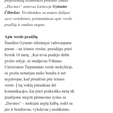
profesionalų kosmetikos prekinio ženklo 
„Davines“ atstovas Lietuvoje 
Gytautas 
Čilinskas
. Verslininkas su mumis dalijasi 
savo vertybėmis, prisiminimais apie verslo 
pradžią ir sunkius etapus.
Apie verslo pradžią
Šiandien Gytauto sėkmingai vadovaujama 
įmonė – tai šeimos verslas, prasidėjęs prieš 
beveik 18 metų. „Kai tėvai pradėjo dirbti 
grožio srityje, aš studijavau Vilniaus 
Universiteto Tarptautinio verslo mokykloje, 
su grožiu neturėjau nieko bendra ir net 
negalvojau, kad prisidėsiu prie šeimos 
verslo. Į šią veiklą įsitraukiau dėl 
komunikacijos, kai prieš penkiolika metų tik 
pradėjome megzti pirmuosius ryšius su 
„Davines“ – mokėjau anglų kalbą, todėl su 
jais ir bendravau, vykdavau į susitikimus. 