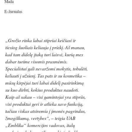
Mada
E-žurnalas
„Grožio rinka labai stipriai keičiasi ir 
tiesiog šuoliais keliauja į priekį. Aš manau, 
kad tam didelę įtaką turi laisvė, kurią mes 
dabar turime visomis prasmėmis. 
Specialistai gali nevaržomi mokytis, tobulėti, 
keliauti į užsienį. Tas pats ir su kosmetika – 
mūsų kirpėjai turi labai didelį pasirinkimą 
su kuo dirbti, kokius produktus naudoti. 
Kaip aš sakau – visi gamintojai yra stiprūs, 
visi produktai geri ir atlieka savo funkciją, 
tačiau viskas atsiremia į įmonės pagrindus, 
žmogiškumą, vertybes“, – teigia UAB 
„Emblika“ komercijos vadovas, italų 