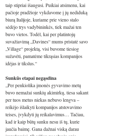
taip stipriai išaugusi. Puikiai atsimenu, kai 
pačioje pradžioje vykdavome į jų nediduką 
biurą Italijoje, kuriame prie vieno stalo 
sėdėjo trys vadybininkės, tiek mažai ten 
buvo vietos. Todėl, kai per platintojų 
suvažiavimą „Davines“ mums pristatė savo 
„Village“ projektą, visi buvome tiesiog 
sužavėti, pamatėme tikrąsias kompanijos 
idėjas ir tikslus.“
Sunkūs etapai negąsdina
„Per penkiolika įmonės gyvavimo metų 
buvo nemažai sunkių akimirkų, tiesa sakant 
per tuos metus niekas nebuvo lengva – 
reikėjo išlaikyti kompanijos atstovavimo 
teises, įvykdyti jų reikalavimus… Tačiau, 
kad ir kaip būtų sunku nesu iš tų, kurie 
jaučia baimę. Gana dažnai viską darau 