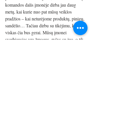
komandos dalis įmonėje dirba jau daug 
metų, kai kurie nuo pat mūsų veiklos 
pradžios – kai neturėjome produktų, pinigų, 
sandėlio… Tačiau dirbu su tikėjimu, kad 
viskas čia bus gerai. Mūsų įmonei 
svarbiausias yra žmogus, ryšys su juo, o tik 
paskiau yra produktas. Šiais laikais 
vadybininkui nebereikia važinėti po salonus 
rinkti užsakymų – dabar produktus lengvai 
galima užsisakyti internetu, kurjeris viską 
pristatys dar tą pačią dieną. Todėl kai pas 
specialistą ateina vadybininkas, kuris 
nebruka savo produkto, gal net visai jį 
pamiršta, o ateina tik pabūti su juo, 
išklausyti jo problemų, atsiranda visai kitas 
ryšys ir bendravimas. Nesiekiame turėti savo 
stendą kiekviename salone, mums svarbu 
pajausti atgalinį ryšį iš kliento, pamatyti, kad 