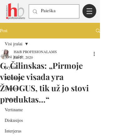
Post
Visi įrašai
H&B PROFESIONALAMS
Visi įrašai
Jan 27, 2020
G. Čilinskas: „Pirmoje
Įvykiai
vietoje visada yra
Seminarai
ŽMOGUS, tik už jo stovi
Interviu
produktas…“
Vadyba
Vertiname
Diskusijos
Interjeras