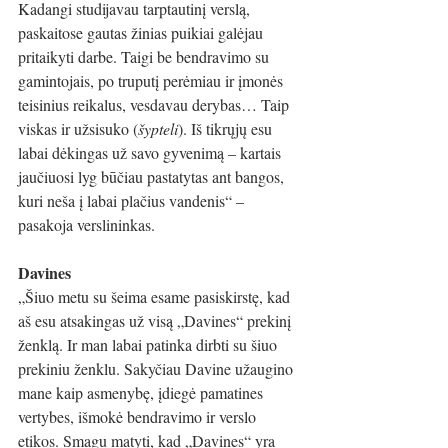
Kadangi studijavau tarptautinį verslą, 
paskaitose gautas žinias puikiai galėjau 
pritaikyti darbe. Taigi be bendravimo su 
gamintojais, po truputį perėmiau ir įmonės 
teisinius reikalus, vesdavau derybas… Taip 
viskas ir užsisuko (
šypteli
). Iš tikrųjų esu 
labai dėkingas už savo gyvenimą – kartais 
jaučiuosi lyg būčiau pastatytas ant bangos, 
kuri neša į labai plačius vandenis“ – 
pasakoja verslininkas.  
Davines 
„Šiuo metu su šeima esame pasiskirstę, kad 
aš esu atsakingas už visą „Davines“ prekinį 
ženklą. Ir man labai patinka dirbti su šiuo 
prekiniu ženklu. Sakyčiau Davine užaugino 
mane kaip asmenybę, įdiegė pamatines 
vertybes, išmokė bendravimo ir verslo 
etikos. Smagu matyti, kad „Davines“ yra 