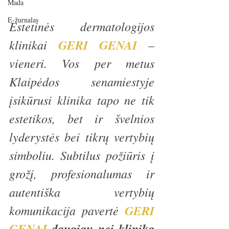
Mada
E-žurnalas
Estetinės dermatologijos 
klinikai 
GERI GENAI
 – 
vieneri. Vos per metus 
Klaipėdos senamiestyje 
įsikūrusi klinika tapo ne tik 
estetikos, bet ir švelnios 
lyderystės bei tikrų vertybių 
simboliu. Subtilus požiūris į 
grožį, profesionalumas ir 
autentiška vertybių 
komunikacija pavertė 
GERI 
GENAI
 daugiau nei klinika 