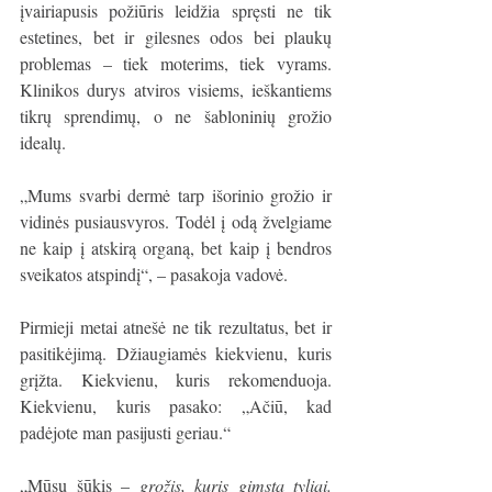
įvairiapusis požiūris leidžia spręsti ne tik 
estetines, bet ir gilesnes odos bei plaukų 
problemas – tiek moterims, tiek vyrams. 
Klinikos durys atviros visiems, ieškantiems 
tikrų sprendimų, o ne šabloninių grožio 
idealų.
„Mums svarbi dermė tarp išorinio grožio ir 
vidinės pusiausvyros. Todėl į odą žvelgiame 
ne kaip į atskirą organą, bet kaip į bendros 
sveikatos atspindį“, – pasakoja vadovė.
Pirmieji metai atnešė ne tik rezultatus, bet ir 
pasitikėjimą. Džiaugiamės kiekvienu, kuris 
grįžta. Kiekvienu, kuris rekomenduoja. 
Kiekvienu, kuris pasako: „Ačiū, kad 
padėjote man pasijusti geriau.“
„Mūsų šūkis – 
grožis, kuris gimsta tyliai. 