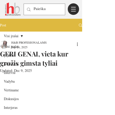
Post
Visi įrašai
H&B PROFESIONALAMS
Visi įrašai
Sep 26, 2025
GERI GENAI, vieta kur
Įvykiai
grožis gimsta tyliai
Seminarai
Updated:
Dec 9, 2025
Interviu
Vadyba
Vertiname
Diskusijos
Interjeras