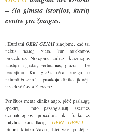
– čia gimsta istorijos, kurių 
centre yra žmogus. 
„Kurdami 
GERI GENAI
žinojome, kad tai 
nebus tiesiog vieta, kur atliekamos 
procedūros. Norėjome erdvės, kuržmogus 
jaustųsi išgirstas, vertinamas, gražus – be 
perdėjimų. Kur grožis nėra pareiga, o 
natūrali būsena“, – pasakoja klinikos įkūrėja 
ir vadovė Goda Klovienė.
Per šiuos metus klinika augo, plėtė paslaugų 
spektrą – nuo pažangiausių lazerinės 
dermatologijos procedūrų iki funkcinės 
mitybos konsultacijų. 
GERI GENAI
– 
pirmoji klinika Vakarų Lietuvoje, pradėjusi 