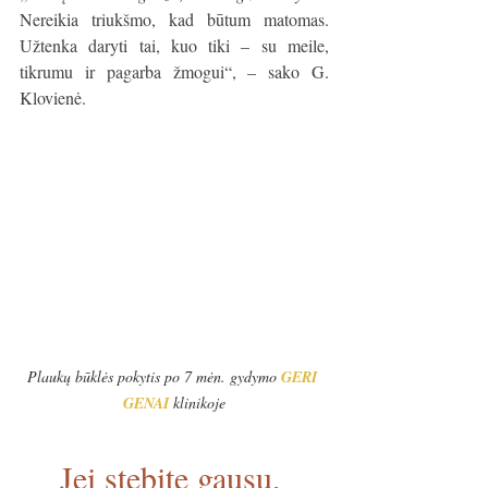
Nereikia triukšmo, kad būtum matomas. 
Užtenka daryti tai, kuo tiki – su meile, 
tikrumu ir pagarba žmogui“, – sako G. 
Klovienė.
Plaukų būklės pokytis po 7 mėn. gydymo 
GERI 
GENAI
 klinikoje
Jei stebite gausų, 