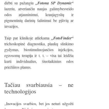
dirbti su pažangiu 
„Fotona SP Dynamis“
lazeriu, atveriančiu naujas galimybesveido 
odos atjauninimui, kraujagyslių ir 
pigmentinių darinių šalinimui be pjūvių ar 
invazijos.
Taip pat klinikoje atliekama 
„FotoFinder“
trichoskopinė diagnostika, plaukų slinkimo 
gydymas, biostimuliuojančios injekcijos, 
egzosomų terapija ir t. t. – visa tai leidžia 
kurti individualius, šiuolaikinius odos 
priežiūros planus.
Tačiau svarbiausia – ne 
technologijos
„Inovacijos svarbios, bet jos neturi užgožti 