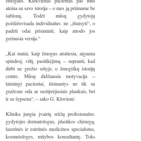
žmogaus. Kiekvienas pacientas pas mus 
ateina su savo istorija – o mes ją priimame be 
šablonų. Todėl mūsų gydytojų 
požiūrisvisada individualus: ne „ištaisyti“, o 
padėti odai prisiminti, kaip atrodo jos 
geriausia versija.“
„Kai matai, kaip žmogus atsitiesia, atgauna 
spindesį, viltį, pasitikėjimą – supranti, kad 
dirbi ne grožio srityje, o žmogiškų istorijų 
centre. Mūsų didžiausia motyvacija – 
laimingi pacientai, išeinantys ne tik su 
gražesne oda ar sustiprėjusiais plaukais, bet 
ir su šypsena“, – sako G. Klovienė.
Klinika jungia įvairių sričių profesionalus: 
gydytojus dermatologus, plastikos chirurgą, 
lazerinės ir estetinės medicinos specialistus, 
kosmetologes, mitybos konsultantę. Toks 