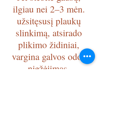
ilgiau nei 2–3 mėn. 
užsitęsusį plaukų 
slinkimą, atsirado 
plikimo židiniai, 
vargina galvos odos 
niežėjimas, 
rekomenduojame 
kreiptis į gyd. 
dermatovenerologą 
ištyrimui ir 
tinkamiausio gydymo 
parinkimui.