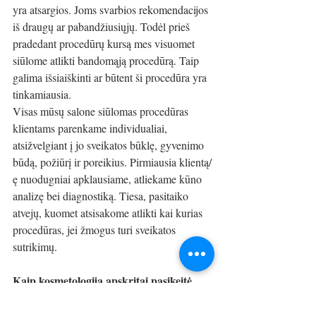
yra atsargios. Joms svarbios rekomendacijos 
iš draugų ar pabandžiusiųjų. Todėl prieš 
pradedant procedūrų kursą mes visuomet 
siūlome atlikti bandomąją procedūrą. Taip 
galima išsiaiškinti ar būtent ši procedūra yra 
tinkamiausia. 
Visas mūsų salone siūlomas procedūras 
klientams parenkame individualiai, 
atsižvelgiant į jo sveikatos būklę, gyvenimo 
būdą, požiūrį ir poreikius. Pirmiausia klientą/
ę nuodugniai apklausiame, atliekame kūno 
analizę bei diagnostiką. Tiesa, pasitaiko 
atvejų, kuomet atsisakome atlikti kai kurias 
procedūras, jei žmogus turi sveikatos 
sutrikimų.  
Kaip kosmetologija apskritai pasikeitė 
nuo jūsų karjeros pradžios? Kokius 
didžiausius pokyčius įžvelgiate? 