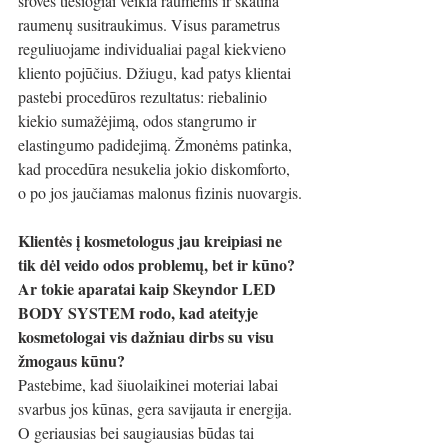
srovės tiesiogiai veikia raumenis ir skatina 
raumenų susitraukimus. Visus parametrus 
reguliuojame individualiai pagal kiekvieno 
kliento pojūčius. Džiugu, kad patys klientai 
pastebi procedūros rezultatus: riebalinio 
kiekio sumažėjimą, odos stangrumo ir 
elastingumo padidejimą. Žmonėms patinka, 
kad procedūra nesukelia jokio diskomforto, 
o po jos jaučiamas malonus fizinis nuovargis.
Klientės į kosmetologus jau kreipiasi ne 
tik dėl veido odos problemų, bet ir kūno? 
Ar tokie aparatai kaip Skeyndor LED 
BODY SYSTEM rodo, kad ateityje 
kosmetologai vis dažniau dirbs su visu 
žmogaus kūnu? 
Pastebime, kad šiuolaikinei moteriai labai 
svarbus jos kūnas, gera savijauta ir energija. 
O geriausias bei saugiausias būdas tai 