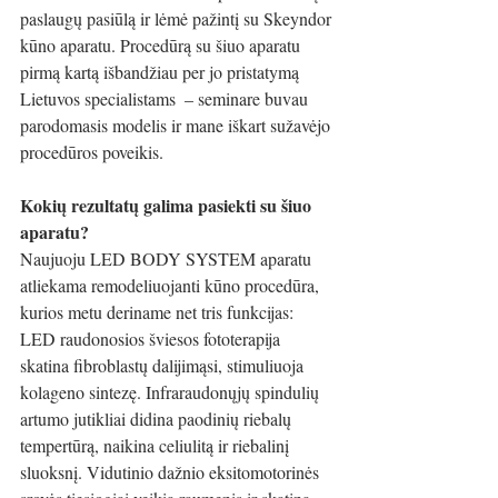
paslaugų pasiūlą ir lėmė pažintį su Skeyndor 
kūno aparatu. Procedūrą su šiuo aparatu 
pirmą kartą išbandžiau per jo pristatymą 
Lietuvos specialistams  – seminare buvau 
parodomasis modelis ir mane iškart sužavėjo 
procedūros poveikis. 
Kokių rezultatų galima pasiekti su šiuo 
aparatu? 
Naujuoju LED BODY SYSTEM aparatu 
atliekama remodeliuojanti kūno procedūra, 
kurios metu deriname net tris funkcijas: 
LED raudonosios šviesos fototerapija 
skatina fibroblastų dalijimąsi, stimuliuoja 
kolageno sintezę. Infraraudonųjų spindulių 
artumo jutikliai didina paodinių riebalų 
tempertūrą, naikina celiulitą ir riebalinį 
sluoksnį. Vidutinio dažnio eksitomotorinės 