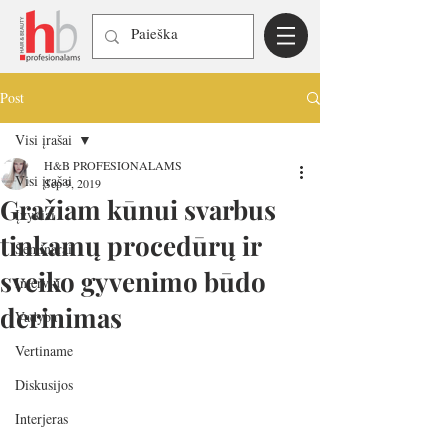
Post
Visi įrašai
H&B PROFESIONALAMS
Visi įrašai
Sep 9, 2019
Gražiam kūnui svarbus
Įvykiai
tinkamų procedūrų ir
Seminarai
sveiko gyvenimo būdo
Interviu
derinimas
Vadyba
Vertiname
Diskusijos
Interjeras