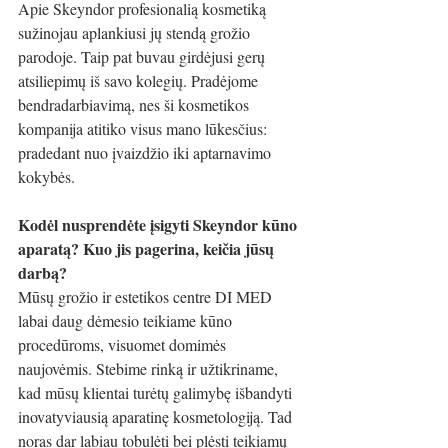
Apie Skeyndor profesionalią kosmetiką 
sužinojau aplankiusi jų stendą grožio 
parodoje. Taip pat buvau girdėjusi gerų 
atsiliepimų iš savo kolegių. Pradėjome 
bendradarbiavimą, nes ši kosmetikos 
kompanija atitiko visus mano lūkesčius: 
pradedant nuo įvaizdžio iki aptarnavimo 
kokybės. 
Kodėl nusprendėte įsigyti Skeyndor kūno 
aparatą? Kuo jis pagerina, keičia jūsų 
darbą?
Mūsų grožio ir estetikos centre DI MED 
labai daug dėmesio teikiame kūno 
procedūroms, visuomet domimės 
naujovėmis. Stebime rinką ir užtikriname, 
kad mūsų klientai turėtų galimybę išbandyti 
inovatyviausią aparatinę kosmetologiją. Tad 
noras dar labiau tobulėti bei plėsti teikiamų 