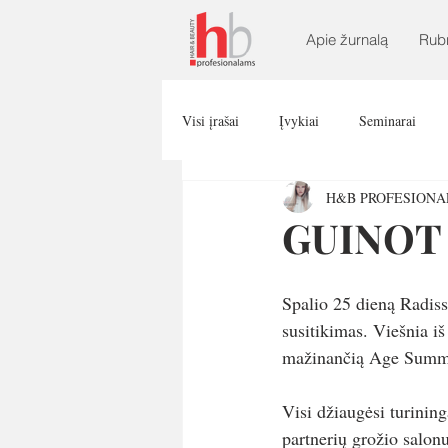
Apie žurnalą
Rub
Visi įrašai
Įvykiai
Seminarai
H&B PROFESION
GUINOT e
Spalio 25 dieną Radiss
susitikimas. Viešnia iš
mažinančią Age Summu
Visi džiaugėsi turining
partnerių grožio salon