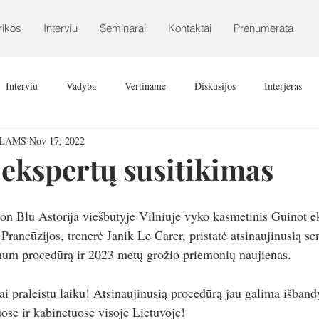
rikos
Interviu
Seminarai
Kontaktai
Prenumerata
Interviu
Vadyba
Vertiname
Diskusijos
Interjeras
ALAMS
Nov 17, 2022
kspertų susitikimas
on Blu Astorija viešbutyje Vilniuje vyko kasmetinis Guinot e
 Prancūzijos, trenerė Janik Le Carer, pristatė atsinaujinusią 
m procedūrą ir 2023 metų grožio priemonių naujienas.
ai praleistu laiku! Atsinaujinusią procedūrą jau galima išband
uose ir kabinetuose visoje Lietuvoje!