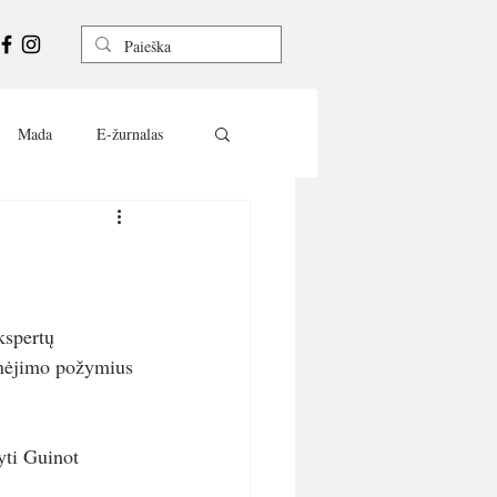
Mada
E-žurnalas
kspertų 
senėjimo požymius 
yti Guinot 