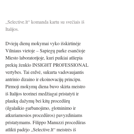
„Selective.lt“ komanda kartu su svečiais iš 
Italijos.
Dviejų dienų mokymai vyko išskirtinėje 
Vilniaus vietoje – Sapiegų parke esančioje 
Miesto laboratorijoje, kuri puikiai atliepia 
prekių ženklo INSIGHT PROFESSIONAL 
vertybes. Tai erdvė, sukurta vadovaujantis 
antrinio dizaino ir ekoinovacijų principu. 
Pirmoji mokymų diena buvo skirta meistro 
iš Italijos teorinei medžiagai pristatyti ir 
plaukų dažymų bei kitų procedūrų 
(ilgalaikio garbanojimo, glotninimo ir 
atkuriamosios procedūros) pavyzdiniams 
pristatymams. Filippo Manuzzi procedūras 
atlikti padėjo „Selective.lt“ meistrės iš 