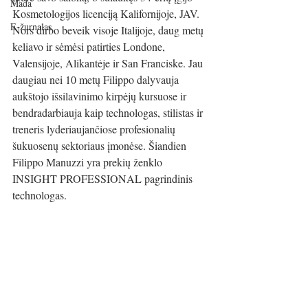
Mada
Kosmetologijos licenciją Kalifornijoje, JAV. 
E-žurnalas
Nors dirbo beveik visoje Italijoje, daug metų 
keliavo ir sėmėsi patirties Londone, 
Valensijoje, Alikantėje ir San Franciske. Jau 
daugiau nei 10 metų Filippo dalyvauja 
aukštojo išsilavinimo kirpėjų kursuose ir 
bendradarbiauja kaip technologas, stilistas ir 
treneris lyderiaujančiose profesionalių 
šukuosenų sektoriaus įmonėse. Šiandien 
Filippo Manuzzi yra prekių ženklo 
INSIGHT PROFESSIONAL pagrindinis 
technologas.