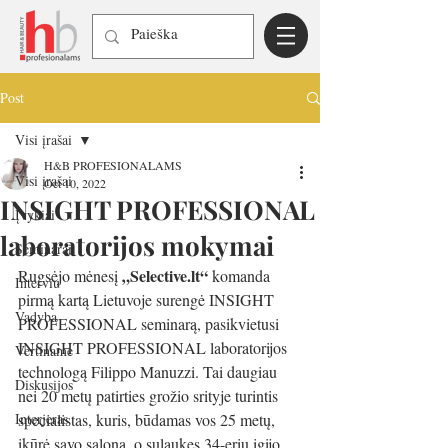
Post
Visi įrašai
H&B PROFESIONALAMS
Visi įrašai
Oct 10, 2022
INSIGHT PROFESSIONAL
Įvykiai
laboratorijos mokymai
Seminarai
„Selective.lt“ 
Rugsėjo mėnesį 
komanda 
Interviu
pirmą kartą Lietuvoje surengė INSIGHT 
Vadyba
PROFESSIONAL seminarą, pasikvietusi 
INSIGHT PROFESSIONAL laboratorijos 
Vertiname
technologą Filippo Manuzzi. Tai daugiau 
Diskusijos
nei 20 metų patirties grožio srityje turintis 
Interjeras
specialistas, kuris, būdamas vos 25 metų, 
įkūrė savo saloną, o sulaukęs 34-erių įgijo 