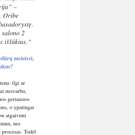
rija“ – 
. Oribe 
basadorystę. 
 salono 2 
s iššūkius.“
dūrų meistrei, 
aukus?
ena: ilgi ar 
ai nesvarbu, 
juos geriausios 
ms, o ypatingai 
bu atgaivinti 
jimui, nes 
s procesas. Todėl 