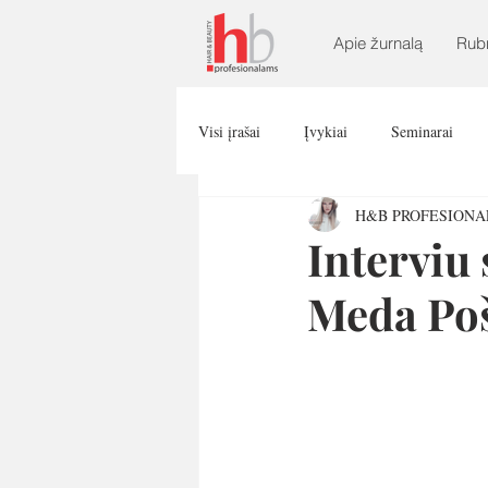
Apie žurnalą
Rub
Visi įrašai
Įvykiai
Seminarai
H&B PROFESION
Interviu
Meda Po