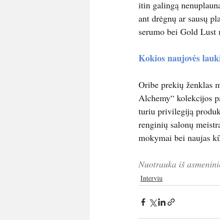
itin galingą nenuplaun
ant drėgnų ar sausų p
serumo bei Gold Lust m
Kokios naujovės lauk
Oribe prekių ženklas m
Alchemy“ kolekcijos pa
turiu privilegiją produ
renginių salonų meistr
mokymai bei naujas kū
Nuotrauka iš asmenini
Interviu