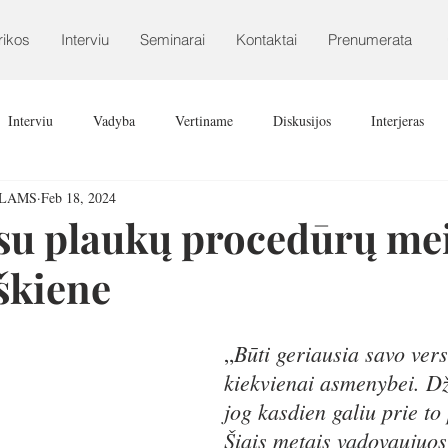
rikos
Interviu
Seminarai
Kontaktai
Prenumerata
Interviu
Vadyba
Vertiname
Diskusijos
Interjeras
ALAMS
Feb 18, 2024
 su plaukų procedūrų me
škiene
Būti geriausia savo versi
„
kiekvienai asmenybei. Dž
jog kasdien galiu prie to 
Šiais metais vadovaujuos