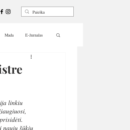
Mada
E-žurnalas
istre
ja linkiu 
iaugiuosi,  
prisidėti. 
i nauju šūkiu 