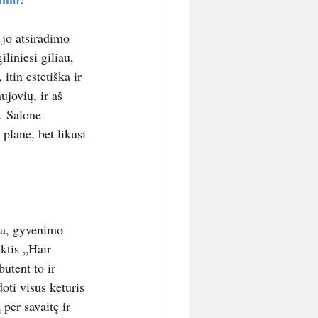
jo atsiradimo 
liniesi giliau, 
tin estetiška ir 
jovių, ir aš 
. Salone 
plane, bet likusi 
ta, gyvenimo 
ktis „Hair 
ūtent to ir 
oti visus keturis 
per savaitę ir 