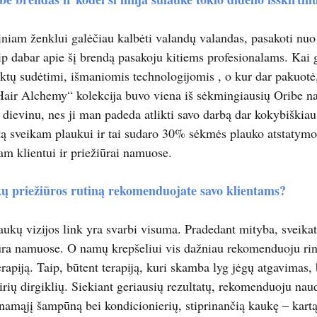
niam ženklui galėčiau kalbėti valandų valandas, pasakoti nuo 
kaip dabar apie šį brendą pasakoju kitiems profesionalams. Kai gi
ktų sudėtimi, išmaniomis technologijomis , o kur dar pakuotė, i
Hair Alchemy“ kolekcija buvo viena iš sėkmingiausių Oribe nau
g dievinu, nes ji man padeda atlikti savo darbą dar kokybiškiau
ą sveikam plaukui ir tai sudaro 30% sėkmės plauko atstatymo 
m klientui ir priežiūrai namuose.
ų priežiūros rutiną rekomenduojate savo klientams?
laukų vizijos link yra svarbi visuma. Pradedant mityba, sveika
ūra namuose. O namų krepšeliui vis dažniau rekomenduoju rin
apiją. Taip, būtent terapiją, kuri skamba lyg jėgų atgavimas, b
rių dirgiklių. Siekiant geriausių rezultatų, rekomenduoju naud
namąjį šampūną bei kondicionierių, stiprinančią kaukę – kartą 