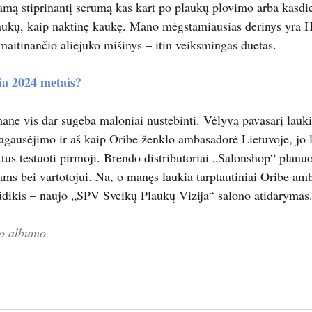
amą stiprinantį serumą kas kart po plaukų plovimo arba kasdi
laukų, kaip naktinę kaukę. Mano mėgstamiausias derinys yra 
aitinančio aliejuko mišinys – itin veiksmingas duetas.
ia 2024 metais?
ane vis dar sugeba maloniai nustebinti. Vėlyvą pavasarį lauk
gausėjimo ir aš kaip Oribe ženklo ambasadorė Lietuvoje, jo l
ktus testuoti pirmoji. Brendo distributoriai „Salonshop“ planu
ams bei vartotojui. Na, o manęs laukia tarptautiniai Oribe am
dikis – naujo „SPV Sveikų Plaukų Vizija“ salono atidarymas
o albumo.