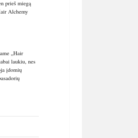
en prieš miegą 
Hair Alchemy 
iame „Hair 
abai laukiu, nes 
oja įdomių 
basadorių 
.