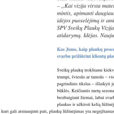
– ,,Kai vizija virsta mate
mintis, apimanti daugiau
idėjos puoselėjimą ir am
SPV Sveikų Plaukų Vizija
atidarymą. Idėjas. Nauju
Kas Jums, kaip plaukų proce
svarbu prižiūrint klientų pl
Sveikų plaukų trokštame kiekvi
trumpi, šviesūs ar tamsūs – vis
pagrindinis tikslas – išlaikyti 
būklės. Keičiantis metų sezona
besibaigiant žiemai, labai svar
plaukus ir užkirsti kelią lūžinė
, kuri gali atsinaujinti pati, plaukų lūžinėjimas yra negrįžtama