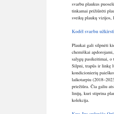
svarbu plaukus puoselė
tinkamai prižiūrėti pl
sveikų plaukų vizijos,
Kodėl svarbu užkirsti
Plaukai gali silpnėti k
chemiškai apdorojami, i
salygų pasikeitimai, o 
Silpni, trapūs ir linkę
kondicionierių paieško
laikotarpiu (2018–2023 
priežiūra. Čia galiu at
linijų, kuri stiprina 
kolekcija.
Kuo Jus sužavėjo Orib