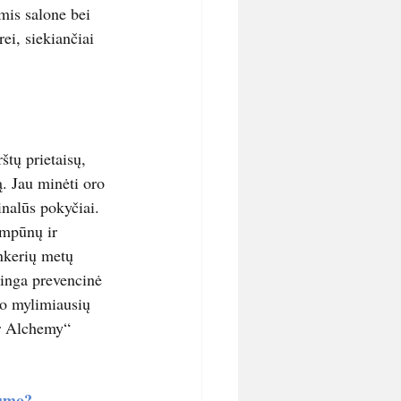
mis salone bei 
i, siekiančiai 
štų prietaisų, 
ą. Jau minėti oro 
inalūs pokyčiai. 
ampūnų ir 
nkerių metų 
linga prevencinė 
ano mylimiausių 
ir Alchemy“ 
numo?