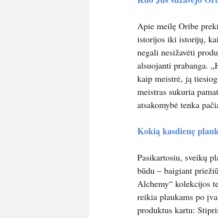
Apie meilę Oribe preki
istorijos iki istorijų, 
negali nesižavėti produ
alsuojanti prabanga. „
kaip meistrė, ją tiesio
meistras sukuria pamat
atsakomybė tenka pačia
Kokią kasdienę plauk
Pasikartosiu, sveikų p
būdu – baigiant prieži
Alchemy“ kolekcijos ter
reikia plaukams po įvai
produktus kartu: Stipri