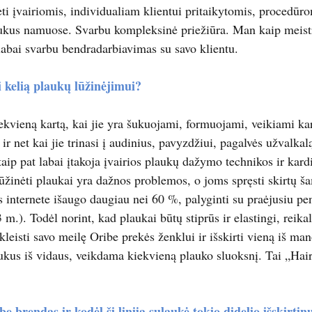
ti įvairiomis, individualiam klientui pritaikytomis, procedūro
aukus namuose. Svarbu kompleksinė priežiūra. Man kaip meistre
 labai svarbu bendradarbiavimas su savo klientu.
 kelią plaukų lūžinėjimui?
iekvieną kartą, kai jie yra šukuojami, formuojami, veikiami kar
r net kai jie trinasi į audinius, pavyzdžiui, pagalvės užvalkal
taip pat labai įtakoja įvairios plaukų dažymo technikos ir kard
 lūžinėti plaukai yra dažnos problemos, o joms spręsti skirtų š
s internete išaugo daugiau nei 60 %, palyginti su praėjusiu pe
m.). Todėl norint, kad plaukai būtų stiprūs ir elastingi, reika
skleisti savo meilę Oribe prekės ženklui ir išskirti vieną iš m
plaukus iš vidaus, veikdama kiekvieną plauko sluoksnį. Tai „Ha
e brendas ir kodėl ši linija sulaukė tokio didelio išskirti