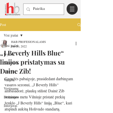
Post
Visi įrašai
H&B PROFESIONALAMS
Visi įrašai
Jun 20, 2022
„J Beverly Hills Blue“
Įvykiai
linijos pristatymas su
Seminarai
Daine Zib!
Interviu
Gegužės pabaigoje, prasidedant darbingam 
Vadyba
vasaros sezonui, „J Beverly Hills“ 
Vertiname
ambasadorė, plaukų stilistė Dainė Zib 
seminaro metu Vilniuje pristatė prekių 
Diskusijos
ženklo „J Beverly Hills“ liniją „Blue“, kuri 
Interjeras
atspindi aukštą Holivudo standartą.