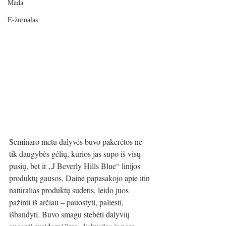
Mada
E-žurnalas
Seminaro metu dalyvės buvo pakerėtos ne 
tik daugybės gėlių, kurios jas supo iš visų 
pusių, bet ir „J Beverly Hills Blue“ linijos 
produktų gausos. Dainė papasakojo apie itin 
natūralias produktų sudėtis, leido juos 
pažinti iš arčiau – pauostyti, paliesti, 
išbandyti. Buvo smagu stebėti dalyvių 