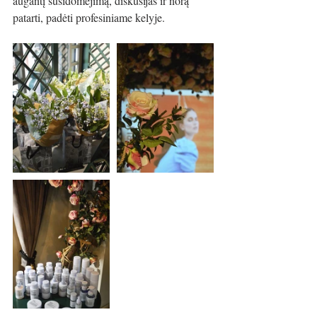
augantį susidomėjimą, diskusijas ir norą 
patarti, padėti profesiniame kelyje.