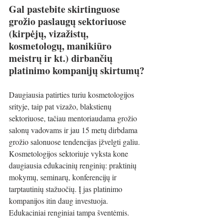
Gal pastebite skirtinguose 
grožio paslaugų sektoriuose 
(kirpėjų, vizažistų, 
kosmetologų, manikiūro 
meistrų ir kt.) dirbančių 
platinimo kompanijų skirtumų?
Daugiausia patirties turiu kosmetologijos 
srityje, taip pat vizažo, blakstienų 
sektoriuose, tačiau mentoriaudama grožio 
salonų vadovams ir jau 15 metų dirbdama 
grožio salonuose tendencijas įžvelgti galiu. 
Kosmetologijos sektoriuje vyksta kone 
daugiausia edukacinių renginių: praktinių 
mokymų, seminarų, konferencijų ir 
tarptautinių stažuočių. Į jas platinimo 
kompanijos itin daug investuoja. 
Edukaciniai renginiai tampa šventėmis. 