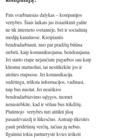
Pats svarbiausias dalykas – kompanijos 
vertybės. Šiais laikais jas išsiaiškinti galite 
ne tik interneto svetainėje, bet ir socialinių 
medijų kanaluose. Kreipiantis 
bendradarbiauti, nuo pat pradžių būtina 
stebėti, kaip komunikuojama, bendraujama. 
Jei starto etape nejaučiate pagarbos sau kaip 
klientui startuoliui, tai nesitikėkite jos ir 
ateities etapuose. Jei komunikacija 
sudėtinga, trūksta informacijos, vadinasi, 
taip bus nuolat. Jei neaiškios 
bendradarbiavimo sąlygos, tuomet 
nenustebkite, kad ir vėliau bus trikdžių. 
Platintojo  vertybės turi atitikti jūsų 
pasaulėvaizdį ir lūkesčius. Antraip tikėsitės 
gauti pridėtinių verčių, tačiau jų nebus. 
Ilgainiui tokia partnerystė kvies ieškoti 