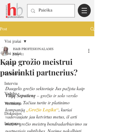
Post
Visi įrašai
H&B PROFESIONALAMS
Visi įrašai
May 11
Kaip grožio meistrui
Įvykiai
pasirinkti partnerius?
Seminarai
Interviu
Daugelis grožio sektoriuje Jus pažįsta kaip 
Vadyba
Viliją Šeputienę
 – grožio ir solo verslo 
mentorę. Tačiau turite ir platinimo 
Vertiname
kompaniją 
„Grožio Logika“
, kuriai 
Diskusijos
vadovaujate jau ketvirtus metus, iš arti 
Interjeras
matote grožio meistrų bendradarbiavimo su 
partneriais subtilybes. Norime pakalbinti 