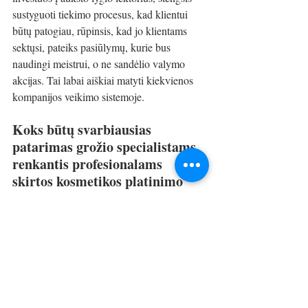
sustyguoti tiekimo procesus, kad klientui 
būtų patogiau, rūpinsis, kad jo klientams 
sektųsi, pateiks pasiūlymų, kurie bus 
naudingi meistrui, o ne sandėlio valymo 
akcijas. Tai labai aiškiai matyti kiekvienos 
kompanijos veikimo sistemoje.
Koks būtų svarbiausias 
patarimas grožio specialistams 
renkantis profesionalams 
skirtos kosmetikos platinimo 
kompaniją?
Atsigręžti į save ir užduoti sau klausimą: 
koks aš esu klientas šiai kompanijai? Ar esu 
vienas iš didesnių klientų, o gal su jais 
bendradarbiauju tik epizodiškai arba itin 
mažai? Jei esu didelis klientas, kokių verčių 