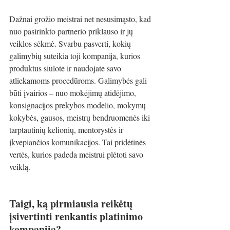
Dažnai grožio meistrai net nesusimąsto, kad 
nuo pasirinkto partnerio priklauso ir jų 
veiklos sėkmė. Svarbu pasverti, kokių 
galimybių suteikia toji kompanija, kurios 
produktus siūlote ir naudojate savo 
atliekamoms procedūroms. Galimybės gali 
būti įvairios – nuo mokėjimų atidėjimo, 
konsignacijos prekybos modelio, mokymų 
kokybės, gausos, meistrų bendruomenės iki 
tarptautinių kelionių, mentorystės ir 
įkvepiančios komunikacijos. Tai pridėtinės 
vertės, kurios padeda meistrui plėtoti savo 
veiklą.
Taigi, ką pirmiausia reikėtų 
įsivertinti renkantis platinimo 
kompaniją?