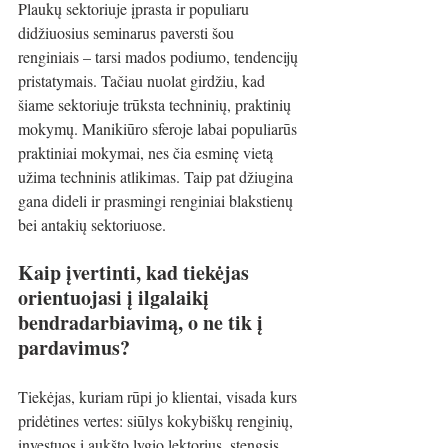
Plaukų sektoriuje įprasta ir populiaru 
didžiuosius seminarus paversti šou 
renginiais – tarsi mados podiumo, tendencijų 
pristatymais. Tačiau nuolat girdžiu, kad 
šiame sektoriuje trūksta techninių, praktinių 
mokymų. Manikiūro sferoje labai populiarūs 
praktiniai mokymai, nes čia esminę vietą 
užima techninis atlikimas. Taip pat džiugina 
gana dideli ir prasmingi renginiai blakstienų 
bei antakių sektoriuose.
Kaip įvertinti, kad tiekėjas 
orientuojasi į ilgalaikį 
bendradarbiavimą, o ne tik į 
pardavimus?
Tiekėjas, kuriam rūpi jo klientai, visada kurs 
pridėtines vertes: siūlys kokybiškų renginių, 
investuos į aukšto lygio lektorius, stengsis 