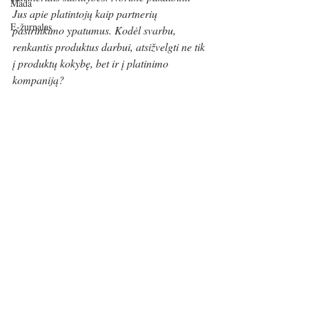
Mada
Jus apie platintojų kaip partnerių 
E-žurnalas
pasirinkimo ypatumus. Kodėl svarbu, 
renkantis produktus darbui, atsižvelgti ne tik 
į produktų kokybę, bet ir į platinimo 
kompaniją?