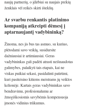
naujų partnerių, o įdirbiui su naujais prekių 
ženklais vėl reikės skirti išteklių.
Ar svarbu renkantis platinimo 
kompaniją atkreipti dėmesį į 
aptarnaujantį vadybininką?
Žinoma, nes jis bus tas asmuo, su kuriuo, 
plėtodami savo veiklą, susidursite 
dažniausiai ir artimiausiai. Geras 
vadybininkas gali padėti atrasti neišnaudotas 
galimybes, palaikyti tais etapais, kai ne 
viskas puikiai sekasi, pasidalinti patirtimi, 
kuri pasiteisino kitiems meistrams jų veiklos 
kelionėje. Kartais geras vadybininkas savo 
bendravimu, profesionalumu ar 
žmogiškosiomis savybėmis kompensuoja 
įmonės vidinius trūkumus.