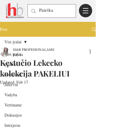
Post
Visi įrašai
H&B PROFESIONALAMS
Visi įrašai
Feb 14
Kęstučio Lekecko
Įvykiai
kolekcija PAKELIUI
Seminarai
Updated:
Feb 17
Interviu
Vadyba
Vertiname
Diskusijos
Interjeras