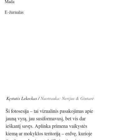
Mada
E-žurnalas
Kęstutis Lekeckas / 
Nuotrauka: Nerijus & Gintarė
Ši fotosesija – tai vizualinis pasakojimas apie 
jauną vyrą, jau susiformavusį, bet vis dar 
ieškantį savęs. Aplinka primena vaikystės 
kiemą ar mokyklos teritoriją – erdvę, kurioje 