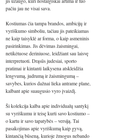
jis užaugo, kuri nostalgiškai artima ir tuo 
pačiu jau ne visai sava.
Kostiumas čia tampa brandos, ambicijų ir 
vyriškumo simboliu, tačiau jis pateikiamas 
ne kaip taisyklė ar forma, o kaip asmeninis 
pasirinkimas. Jis dėvimas žaismingai, 
netikėtuose deriniuose, leidžiant sau laisvę 
interpretuoti. Drąsūs judesiai, sporto 
pratimai ir kintanti laikysena atskleidžia 
lengvumą, judrumą ir žaismingumą – 
savybes, kurios dažnai lieka antrame plane, 
kalbant apie suaugusio vyro įvaizdį.
Ši kolekcija kalba apie individualų santykį 
su vyriškumu ir teisę kurti savo kostiumo – 
o kartu ir savo tapatybės – versiją. Tai 
pasakojimas apie vyriškumą kaip gyvą, 
kintančią būseną, kurioje žmogus nebando 