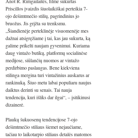
Anot R. Rimgailaitės, filme sukurtas 
Priscillos įvaizdis šiuolaikiškai perteikia 7-
ojo dešimtmečio stilių, pagrindinius jo 
bruožus. Jis grįžta su trenksmu. 
„Šiandienėje perteklinėje visuomenėje mes 
dažnai atsigręžiame į tai, kas jau sukurta, ką 
galime prikelti naujam gyvenimui. Kuriama 
daug vintažo butikų, platformų socialinėse 
medijose, siūlančių nuomos ar vintažo 
perdirbimo paslaugas. Bene kiekviena 
stilinga mergina turi vintažinius auskarus ar 
rankinuką. Šiuo metu labai populiaru naujus 
daiktus derinti su senais. Tai nauja 
tendencija, kuri išliks dar ilgai“, – įsitikinusi 
dizainerė.
Plaukų šukuosenų tendencijose 7-ojo 
dešimtmečio stiliaus šiemet nejaučiame, 
tačiau to laikotarpio stiliaus detalės matomos 