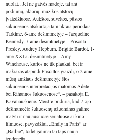
nuolat. „Jei ne gatvės madoje, tai ant 
podiumų, aktorių, muzikos atstovų 
įvaizdžiuose. Aukštos, suveltos, pūstos 
šukuosenos atsikartoja tam tikrais periodais. 
Tarkime, 6-ame dešimtmetyje – Jacqueline 
Kennedy, 7-ame dešimtmetyje – Priscilla 
Presley, Audrey Hepburn, Brigitte Bardot, 1-
ame XXI a. dešimtmetyje – Amy 
Winehouse, kurios ne tik plaukai, bet ir 
makiažas atspindi Priscillos įvaizdį, o 2-ame 
mūsų amžiaus dešimtmetyje šios 
šukuosenos interpretacijos matomos Adele 
bei Rihannos šukuosenose“, – pasakoja E. 
Kavaliauskienė. Meistrė priduria, kad 7-ojo 
dešimtmečio šukuosenų užuominas galime 
matyti ir naujausiuose serialuose ar kino 
filmuose, pavyzdžiui, 
„Emily in Paris“
 ar
„Barbie“
,
 todėl galimai tai taps nauja 
tendencija.