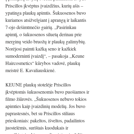
Priscillos įkvėptus įvaizdžius, kurių ašis – 
ypatinga plaukų apimtis. Šukuosenos buvo 
kuriamos atsižvelgiant į aprangą ir laikantis 
7-ojo dešimtmečio gairių. „Pasirinkau 
apimtį, o šukuosenos siluetą derinau prie 
merginų veido bruožų ir plaukų galimybių. 
Norėjosi paimti kažką seno ir kažkiek 
sumoderninti įvaizdį“, – pasakoj
a ,,
Keune 
Haircosmetics
“ 
kūrybos vadovė, plaukų 
meistrė E. Kavaliauskienė.
KEUNE
 plaukų stotelėje Priscillos 
įkvėptomis šukuosenomis buvo puošiamos ir 
filmo žiūrovės. „Šukuosenos nebuvo tokios 
apimties kaip įvaizdinių modelių. Jos buvo 
paprastesnės, bet su Priscillos stiliaus 
prieskoniais: pakeltos, išveltos, padailintos 
juostelėmis, surištais kuodukais ir 