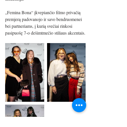
„Femina Bona“
 įkvepiančio filmo privačią 
premjerą padovanojo ir savo bendruomenei 
bei partneriams, į kurią svečiai rinkosi 
pasipuošę 7-o dešimtmečio stiliaus akcentais.