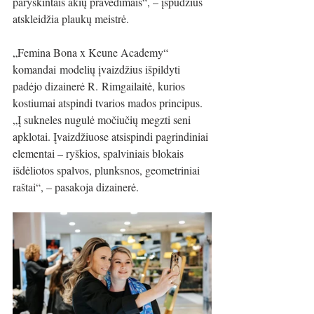
paryškintais akių pravedimais“, – įspūdžius 
atskleidžia plaukų meistrė.
„Femina Bona x Keune Academy“
komandai modelių įvaizdžius išpildyti 
padėjo dizainerė R. Rimgailaitė, kurios 
kostiumai atspindi tvarios mados principus. 
„Į sukneles nugulė močiučių megzti seni 
apklotai. Įvaizdžiuose atsispindi pagrindiniai 
elementai – ryškios, spalviniais blokais 
išdėliotos spalvos, plunksnos, geometriniai 
raštai“, – pasakoja dizainerė.