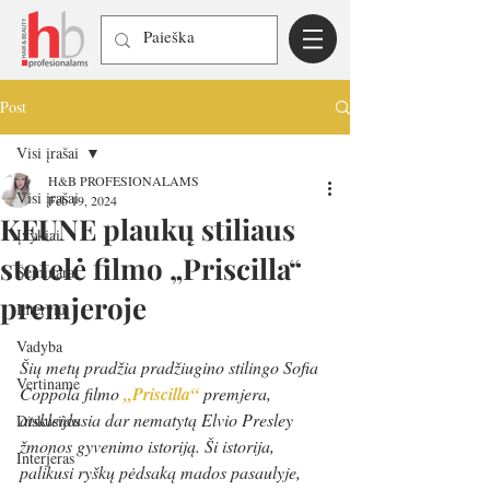
Post
Visi įrašai
H&B PROFESIONALAMS
Visi įrašai
Feb 19, 2024
KEUNE plaukų stiliaus
Įvykiai
stotelė filmo „Priscilla“
Seminarai
premjeroje
Interviu
Vadyba
Šių metų pradžia pradžiugino stiling
o
 Sofia 
Vertiname
Coppola filmo
„Priscilla“
 premjera, 
atskleidusia dar nematytą Elvio Presley 
Diskusijos
žmonos gyvenimo istoriją. Ši istorija, 
Interjeras
palikusi ryškų pėdsaką mados pasaulyje, 