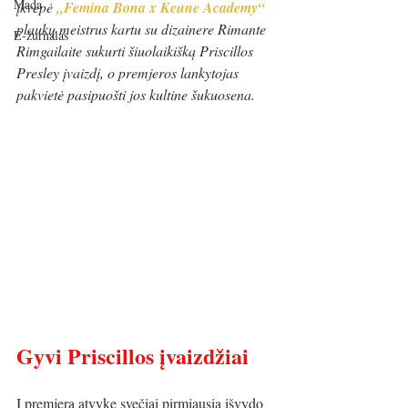
Mada
įkvėpė
„
Femina Bona x Keune Academy
“
plaukų meistrus kartu su dizainere Rimante 
E-žurnalas
Rimgailaite sukurti šiuolaikišką Priscillos 
Presley įvaizdį, o premjeros lankytojas 
pakvietė pasipuošti jos kultine šukuosena.
Gyvi Priscillos įvaizdžiai
Į premjerą atvykę svečiai pirmiausia išvydo 