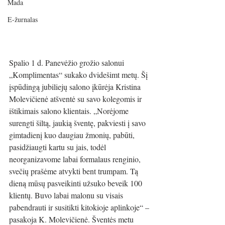
Mada
E-žurnalas
Spalio 1 d. Panevėžio grožio salonui 
„Komplimentas“ sukako dvidešimt metų. Šį 
įspūdingą jubiliejų salono įkūrėja Kristina 
Molevičienė atšventė su savo kolegomis ir 
ištikimais salono klientais. „Norėjome 
surengti šiltą, jaukią šventę, pakviesti į savo 
gimtadienį kuo daugiau žmonių, pabūti, 
pasidžiaugti kartu su jais, todėl 
neorganizavome labai formalaus renginio, 
svečių prašėme atvykti bent trumpam. Tą 
dieną mūsų pasveikinti užsuko beveik 100 
klientų. Buvo labai malonu su visais 
pabendrauti ir susitikti kitokioje aplinkoje“ – 
pasakoja K. Molevičienė. Šventės metu 