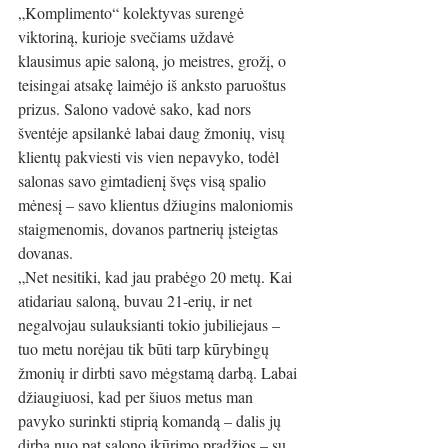
„Komplimento“ kolektyvas surengė 
viktoriną, kurioje svečiams uždavė 
klausimus apie saloną, jo meistres, grožį, o 
teisingai atsakę laimėjo iš anksto paruoštus 
prizus. Salono vadovė sako, kad nors 
šventėje apsilankė labai daug žmonių, visų 
klientų pakviesti vis vien nepavyko, todėl 
salonas savo gimtadienį švęs visą spalio 
mėnesį – savo klientus džiugins maloniomis 
staigmenomis, dovanos partnerių įsteigtas 
dovanas. 
„Net nesitiki, kad jau prabėgo 20 metų. Kai 
atidariau saloną, buvau 21-erių, ir net 
negalvojau sulauksianti tokio jubiliejaus – 
tuo metu norėjau tik būti tarp kūrybingų 
žmonių ir dirbti savo mėgstamą darbą. Labai 
džiaugiuosi, kad per šiuos metus man 
pavyko surinkti stiprią komandą – dalis jų 
dirba nuo pat salono įkūrimo pradžios – su 