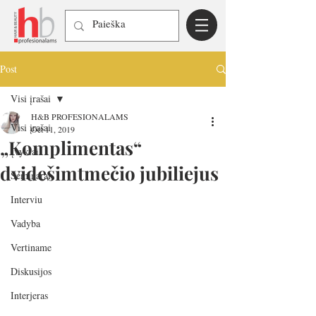
Post
Visi įrašai
H&B PROFESIONALAMS
Visi įrašai
Oct 11, 2019
„Komplimentas“
Įvykiai
dvidešimtmečio jubiliejus
Seminarai
Interviu
Vadyba
Vertiname
Diskusijos
Interjeras