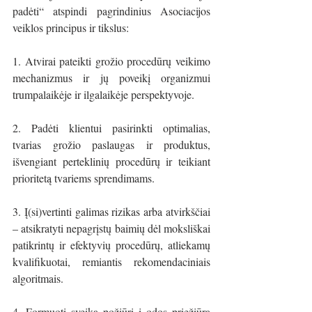
padėti“ atspindi pagrindinius Asociacijos 
veiklos principus ir tikslus:
1. Atvirai pateikti grožio procedūrų veikimo 
mechanizmus ir jų poveikį organizmui 
trumpalaikėje ir ilgalaikėje perspektyvoje.
2. Padėti klientui pasirinkti optimalias, 
tvarias grožio paslaugas ir produktus, 
išvengiant perteklinių procedūrų ir teikiant 
prioritetą tvariems sprendimams. 
3. Į(si)vertinti galimas rizikas arba atvirkščiai 
– atsikratyti nepagrįstų baimių dėl moksliškai 
patikrintų ir efektyvių procedūrų, atliekamų 
kvalifikuotai, remiantis rekomendaciniais 
algoritmais.
4. Formuoti sveiką požiūrį į odos priežiūrą 