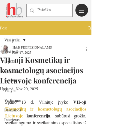
Post
Visi įrašai
H&B PROFESIONALAMS
Visi įrašai
Nov 17, 2025
VII-oji Kosmetikų ir
Įvykiai
kosmetologų asociacijos
Seminarai
Lietuvoje konferencija
Interviu
Updated:
Nov 20, 2025
Vadyba
Vertiname
VII-oji 
Spalio 13 d. Vilniuje įvyko 
Kosmetikų ir kosmetologų asociacijos 
Diskusijos
Lietuvoje 
konferencija
, subūrusi grožio, 
Interjeras
sveikatingumo ir sveikatinimo specialistus iš 