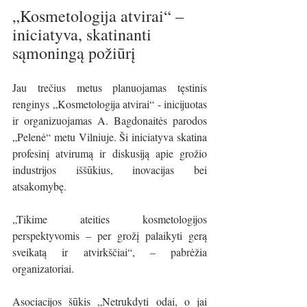
„Kosmetologija atvirai“ – 
iniciatyva, skatinanti 
sąmoningą požiūrį
Jau trečius metus planuojamas tęstinis 
renginys „Kosmetologija atvirai“ - inicijuotas 
ir organizuojamas A. Bagdonaitės parodos 
„Pelenė“ metu Vilniuje. Ši iniciatyva skatina 
profesinį atvirumą ir diskusiją apie grožio 
industrijos iššūkius, inovacijas bei 
atsakomybę.
„Tikime ateities kosmetologijos 
perspektyvomis – per grožį palaikyti gerą 
sveikatą ir atvirkščiai“, – pabrėžia 
organizatoriai.
Asociacijos šūkis „Netrukdyti odai, o jai 