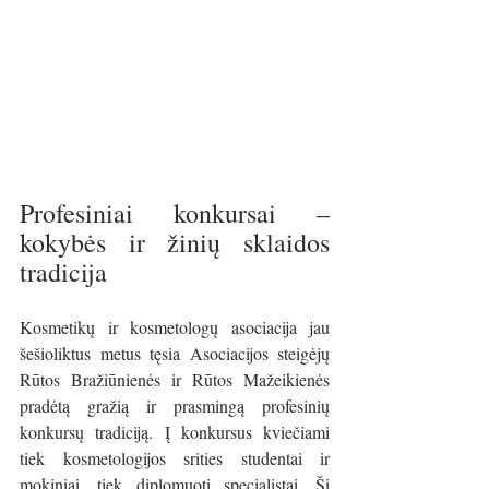
Profesiniai konkursai – 
kokybės ir žinių sklaidos 
tradicija
Kosmetikų ir kosmetologų asociacija jau 
šešioliktus metus tęsia Asociacijos steigėjų 
Rūtos Bražiūnienės ir Rūtos Mažeikienės 
pradėtą gražią ir prasmingą profesinių 
konkursų tradiciją. Į konkursus kviečiami 
tiek kosmetologijos srities studentai ir 
mokiniai, tiek diplomuoti specialistai. Ši 