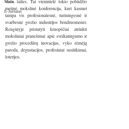
visos šalies. Tai vienintelė tokio pobūdžio 
Mada
metinė mokslinė konferencija, kuri kasmet 
E-žurnalas
tampa vis profesionalesnė, turiningesnė ir 
svarbesnė grožio industrijos bendruomenei. 
Renginyje pristatyti kruopščiai atrinkti 
moksliniai pranešimai apie sveikatingumo ir 
grožio procedūrų inovacijas, vyko rėmėjų  
paroda, degustacijos, profesiniai susitikimai, 
loterijos.