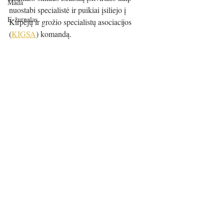
Mada
nuostabi specialistė ir puikiai įsiliejo į 
E-žurnalas
Kirpėjų ir grožio specialistų asociacijos 
(
KIGSA
) komandą.