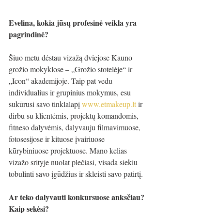
Evelina, kokia jūsų profesinė veikla yra 
pagrindinė?
Šiuo metu dėstau vizažą dviejose Kauno 
grožio mokyklose – „Grožio stotelėje“ ir 
„Icon“ akademijoje. Taip pat vedu 
individualius ir grupinius mokymus, esu 
sukūrusi savo tinklalapį 
www.etmakeup.lt
 ir 
dirbu su klientėmis, projektų komandomis, 
fitneso dalyvėmis, dalyvauju filmavimuose, 
fotosesijose ir kituose įvairiuose 
kūrybiniuose projektuose. Mano kelias 
vizažo srityje nuolat plečiasi, visada siekiu 
tobulinti savo įgūdžius ir skleisti savo patirtį.
Ar teko dalyvauti konkursuose anksčiau? 
Kaip sekėsi?