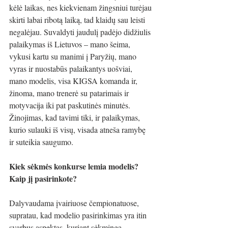
kėlė laikas, nes kiekvienam žingsniui turėjau 
skirti labai ribotą laiką, tad klaidų sau leisti 
negalėjau. Suvaldyti jaudulį padėjo didžiulis 
palaikymas iš Lietuvos – mano šeima, 
vykusi kartu su manimi į Paryžių, mano 
vyras ir nuostabūs palaikantys uošviai, 
mano modelis, visa KIGSA komanda ir, 
žinoma, mano trenerė su patarimais ir 
motyvacija iki pat paskutinės minutės. 
Žinojimas, kad tavimi tiki, ir palaikymas, 
kurio sulauki iš visų, visada atneša ramybę 
ir suteikia saugumo. 
Kiek sėkmės konkurse lemia modelis? 
Kaip jį pasirinkote?
Dalyvaudama įvairiuose čempionatuose, 
supratau, kad modelio pasirinkimas yra itin 
svarbus aspektas, kuriant sėkmingą 