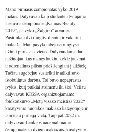
Mano pirmasis čempionatas vyko 2019 
metais. Dalyvavau kaip studentė atvirajame 
Lietuvos čempionate „Kaunas Beauty 
2019“, jis vyko „Žalgirio“ arenoje. 
Pasirinkau dvi rungtis: dieninį ir vakarinį 
makiažą. Man pavyko abejose rungtyse 
užimti pirmąsias vietas. Dalyvaudama dar 
nežinojau, kas manęs laukia, kokie jausmai 
ir adrenalinas plūsta prieš žengiant į aikštelę. 
Tačiau sugebėjau susitelkti ir atlikti savo 
ištobulintus darbus. Tai buvo nepaprastas 
įvykis, kurį puikiai atsimenu iki šiol. Vėliau 
dalyvavau KIGSA organizuojamame 
fotokonkurso „Metų vizažo meistras 2022“ 
kreatyvinio nuotakos makiažo kategorijoje ir 
laimėjau pirmąją vietą. Taip pat 2022 m. 
dalyvavau Lenkijos nacionaliniame 
čempionate su dviem makiažais: kreatyvine 