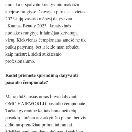
nuotaka ir spalvotu kreatyviniu makiažu – 
abejose rungtyse iškovojau pirmąsias vietas. 
2023-iųjų vasario mėnesį dalyvavau 
„Kaunas Beauty 2023“ kreatyvinės 
nuotakos rungtyje ir laimėjau ketvirtąją 
vietą. Kiekvienas čempionatas atnešė ne tik 
puikų patyrimą, bet ir leido man tobulėti 
kaip meistrei, siekti aukštesnio 
profesionalumo.
Kodėl priėmėte sprendimą dalyvauti 
pasaulio čempionate?
Mano didžiausias noras buvo dalyvauti 
OMC HAIRWORLD pasaulio čempionate. 
Tačiau gyvenime kartais būna netikėtų 
posūkių, turėjau atsisakyti šio plano, bet vis 
dėlto nusprendžiau priimti tai ramiai. 
Visiškai neplanuodama dalyvauti stebėjau 