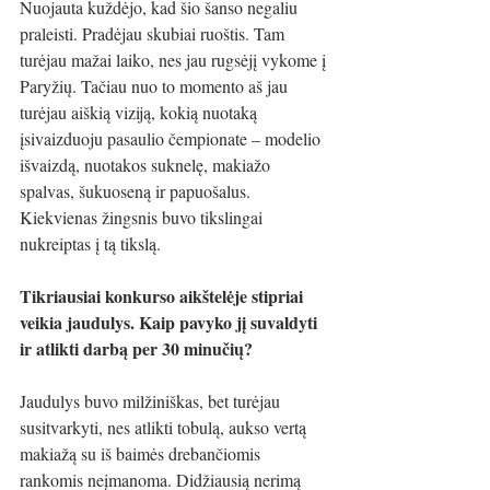
Nuojauta kuždėjo, kad šio šanso negaliu 
praleisti. Pradėjau skubiai ruoštis. Tam 
turėjau mažai laiko, nes jau rugsėjį vykome į 
Paryžių. Tačiau nuo to momento aš jau 
turėjau aiškią viziją, kokią nuotaką 
įsivaizduoju pasaulio čempionate – modelio 
išvaizdą, nuotakos suknelę, makiažo 
spalvas, šukuoseną ir papuošalus. 
Kiekvienas žingsnis buvo tikslingai 
nukreiptas į tą tikslą.
Tikriausiai konkurso aikštelėje stipriai 
veikia jaudulys. Kaip pavyko jį suvaldyti 
ir atlikti darbą per 30 minučių?
Jaudulys buvo milžiniškas, bet turėjau 
susitvarkyti, nes atlikti tobulą, aukso vertą 
makiažą su iš baimės drebančiomis 
rankomis neįmanoma. Didžiausią nerimą 