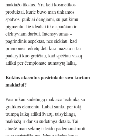
makiažo tikslus. Yra keli kosmetikos 
produktai, kurie buvo man tinkamos 
spalvos, puikiai dengiami, su patikimu 
pigmentu. Jie idealiai tiko sparčiam ir 
efektyviam darbui. Intensyvumas – 
pagrindinis aspektas, nes siekiau, kad 
priemonės reikėtų dėti kuo mažiau ir tai 
padaryti kuo greičiau, kad spėčiau viską 
atlikti per čempionate numatytą laiką.
Kokius akcentus pasirinkote savo kurtam 
makiažui?
Pasirinkau sudėtingą makiažo techniką su 
grafikos elementu. Labai sunku per tokį 
trumpą laiką atlikti švarų, taisyklingą 
makiažą ir dar su sudėtinga detale. Tai 
atnešė man sėkmę ir leido pademonstruoti 
savo meistriškumą. Mano tikslas buvo 