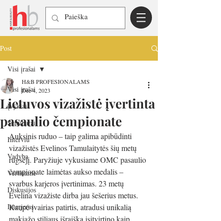
Post
Visi įrašai
H&B PROFESIONALAMS
Visi įrašai
Dec 4, 2023
Lietuvos vizažistė įvertinta
Įvykiai
pasaulio čempionate
Seminarai
Auksinis ruduo – taip galima apibūdinti 
Interviu
vizažistės Evelinos Tamulaitytės šių metų 
Vadyba
rugsėjį. Paryžiuje vykusiame OMC pasaulio 
čempionate laimėtas aukso medalis – 
Vertiname
svarbus karjeros įvertinimas. 23 metų 
Diskusijos
Evelina vizažiste dirba jau šešerius metus. 
Interjeras
Kaupė įvairias patirtis, atradusi unikalią 
makiažo stiliaus išraišką įsitvirtino kaip 