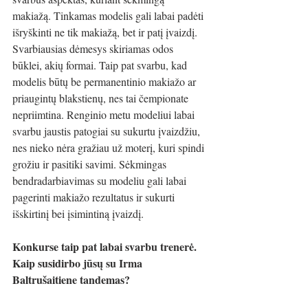
makiažą. Tinkamas modelis gali labai padėti 
išryškinti ne tik makiažą, bet ir patį įvaizdį. 
Svarbiausias dėmesys skiriamas odos 
būklei, akių formai. Taip pat svarbu, kad 
modelis būtų be permanentinio makiažo ar 
priaugintų blakstienų, nes tai čempionate 
nepriimtina. Renginio metu modeliui labai 
svarbu jaustis patogiai su sukurtu įvaizdžiu, 
nes nieko nėra gražiau už moterį, kuri spindi 
grožiu ir pasitiki savimi. Sėkmingas 
bendradarbiavimas su modeliu gali labai 
pagerinti makiažo rezultatus ir sukurti 
išskirtinį bei įsimintiną įvaizdį.
Konkurse taip pat labai svarbu trenerė. 
Kaip susidirbo jūsų su Irma 
Baltrušaitiene tandemas?