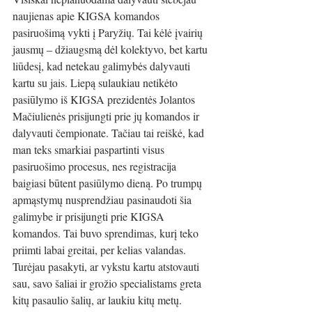
naujienas apie KIGSA komandos 
pasiruošimą vykti į Paryžių. Tai kėlė įvairių 
jausmų – džiaugsmą dėl kolektyvo, bet kartu 
liūdesį, kad netekau galimybės dalyvauti 
kartu su jais. Liepą sulaukiau netikėto 
pasiūlymo iš KIGSA prezidentės Jolantos 
Mačiulienės prisijungti prie jų komandos ir 
dalyvauti čempionate. Tačiau tai reiškė, kad 
man teks smarkiai paspartinti visus 
pasiruošimo procesus, nes registracija 
baigiasi būtent pasiūlymo dieną. Po trumpų 
apmąstymų nusprendžiau pasinaudoti šia 
galimybe ir prisijungti prie KIGSA 
komandos. Tai buvo sprendimas, kurį teko 
priimti labai greitai, per kelias valandas. 
Turėjau pasakyti, ar vykstu kartu atstovauti 
sau, savo šaliai ir grožio specialistams greta 
kitų pasaulio šalių, ar laukiu kitų metų. 