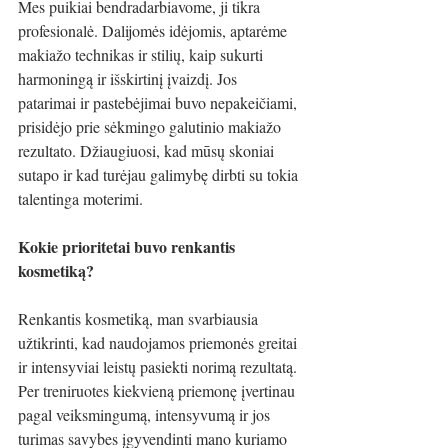
Mes puikiai bendradarbiavome, ji tikra 
profesionalė. Dalijomės idėjomis, aptarėme 
makiažo technikas ir stilių, kaip sukurti 
harmoningą ir išskirtinį įvaizdį. Jos 
patarimai ir pastebėjimai buvo nepakeičiami, 
prisidėjo prie sėkmingo galutinio makiažo 
rezultato. Džiaugiuosi, kad mūsų skoniai 
sutapo ir kad turėjau galimybę dirbti su tokia 
talentinga moterimi. 
Kokie prioritetai buvo renkantis 
kosmetiką?
Renkantis kosmetiką, man svarbiausia 
užtikrinti, kad naudojamos priemonės greitai 
ir intensyviai leistų pasiekti norimą rezultatą. 
Per treniruotes kiekvieną priemonę įvertinau 
pagal veiksmingumą, intensyvumą ir jos 
turimas savybes įgyvendinti mano kuriamo 