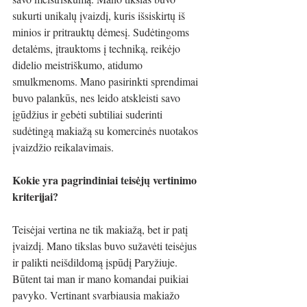
sukurti unikalų įvaizdį, kuris išsiskirtų iš 
minios ir pritrauktų dėmesį. Sudėtingoms 
detalėms, įtrauktoms į techniką, reikėjo 
didelio meistriškumo, atidumo 
smulkmenoms. Mano pasirinkti sprendimai 
buvo palankūs, nes leido atskleisti savo 
įgūdžius ir gebėti subtiliai suderinti 
sudėtingą makiažą su komercinės nuotakos 
įvaizdžio reikalavimais.
Kokie yra pagrindiniai teisėjų vertinimo 
kriterijai?
Teisėjai vertina ne tik makiažą, bet ir patį 
įvaizdį. Mano tikslas buvo sužavėti teisėjus 
ir palikti neišdildomą įspūdį Paryžiuje. 
Būtent tai man ir mano komandai puikiai 
pavyko. Vertinant svarbiausia makiažo 