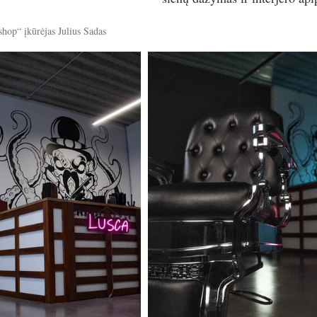
hop“ įkūrėjas Julius Sadas