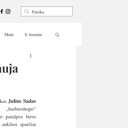
Mada
E-žurnalas
auja
Julius Sadas 
kas 
„barbershopo“ 
o patalpos buvo 
ankštos sparčiai 