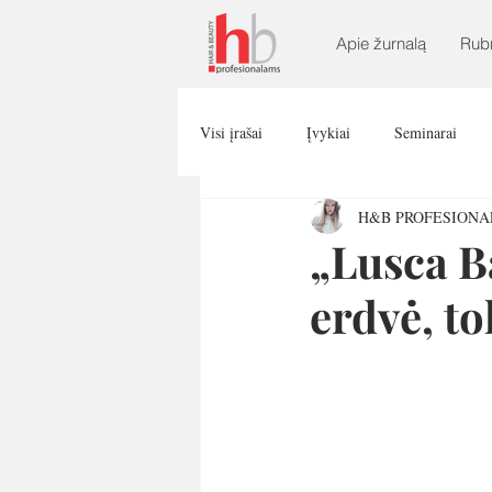
Apie žurnalą
Rub
Visi įrašai
Įvykiai
Seminarai
H&B PROFESION
„Lusca B
erdvė, t