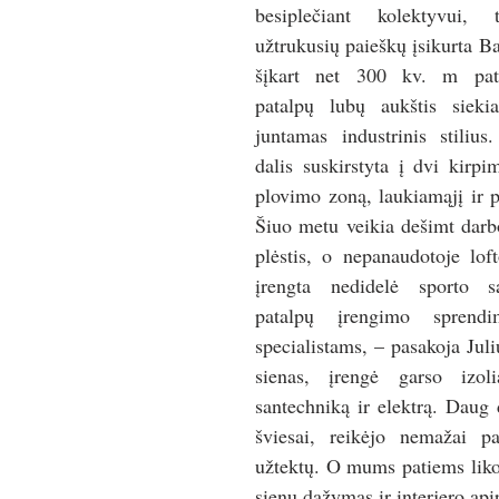
besiplečiant kolektyvui,
užtrukusių paieškų įsikurta Bal
šįkart net 300 kv. m pata
patalpų lubų aukštis sieki
juntamas industrinis stilius.
dalis suskirstyta į dvi kirpi
plovimo zoną, laukiamąjį ir p
Šiuo metu veikia dešimt darbo
plėstis, o nepanaudotoje loft
įrengta nedidelė sporto sa
patalpų įrengimo sprendi
specialistams, – pasakoja Juliu
sienas, įrengė garso izolia
santechniką ir elektrą. Daug
šviesai, reikėjo nemažai pa
užtektų. O mums patiems liko 
sienų dažymas ir interjero api