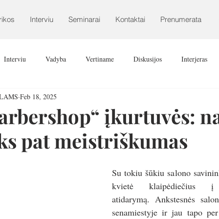
rikos
Interviu
Seminarai
Kontaktai
Prenumerata
Interviu
Vadyba
Vertiname
Diskusijos
Interjeras
ALAMS
Feb 18, 2025
arbershop“ įkurtuvės: n
oks pat meistriškumas
Su tokiu šūkiu salono savinin
kvietė klaipėdiečius į 
atidarymą. Ankstesnės salon
senamiestyje ir jau tapo per 