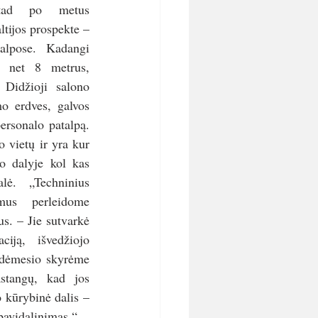
 tad po metus 
tijos prospekte – 
lpose. Kadangi 
a net 8 metrus, 
 Didžioji salono 
mo erdves, galvos 
ersonalo patalpą. 
 vietų ir yra kur 
o dalyje kol kas 
lė. „Techninius 
mus perleidome 
s. – Jie sutvarkė 
ciją, išvedžiojo 
 dėmesio skyrėme 
stangų, kad jos 
kūrybinė dalis – 
pavidalinimas.“