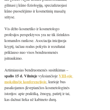
gilinasi į kūno fiziologiją, specializuojasi 
kūno puoselėjimo ir kosmetinių masažų 
srityse.
Vis dėlto kosmetiko ir kosmetologo 
profesijos perspektyvos yra ne tik išrinktos 
komandos rankose. Asociacija inicijuoja 
kryptį, tačiau realus pokytis ir rezultatai 
priklauso nuo visos bendruomenės 
įsitraukimo.
Artimiausias bendruomenės susitikimas – 
spalio 15 d. Vilniuje 
VIII-oje 
vyksiančioje 
mokslinėje konferencijoje
, kurioje bus 
pasakojamos įkvepiančios kosmetologinės 
istorijos: apie praktiką, žmogų, patirtį ir tai, 
kas dažnai lieka už kabineto durų.