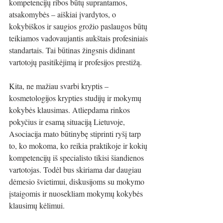
kompetencijų ribos būtų suprantamos, 
atsakomybės – aiškiai įvardytos, o 
kokybiškos ir saugios grožio paslaugos būtų 
teikiamos vadovaujantis aukštais profesiniais 
standartais. Tai būtinas žingsnis didinant 
vartotojų pasitikėjimą ir profesijos prestižą.
Kita, ne mažiau svarbi kryptis – 
kosmetologijos krypties studijų ir mokymų 
kokybės klausimas. Atliepdama rinkos 
pokyčius ir esamą situaciją Lietuvoje, 
Asociacija mato būtinybę stiprinti ryšį tarp 
to, ko mokoma, ko reikia praktikoje ir kokių 
kompetencijų iš specialisto tikisi šiandienos 
vartotojas. Todėl bus skiriama dar daugiau 
dėmesio švietimui, diskusijoms su mokymo 
įstaigomis ir nuosekliam mokymų kokybės 
klausimų kėlimui.