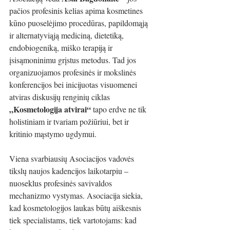
pačios profesinis kelias apima kosmetines 
kūno puoselėjimo procedūras, papildomąją 
ir alternatyviąją mediciną, dietetiką, 
endobiogeniką, miško terapiją ir 
įsisąmoninimu grįstus metodus. Tad jos 
organizuojamos profesinės ir mokslinės 
konferencijos bei inicijuotas visuomenei 
atviras diskusijų renginių ciklas 
„Kosmetologija atvirai“
 tapo erdve ne tik 
holistiniam ir tvariam požiūriui, bet ir 
kritinio mąstymo ugdymui.
Viena svarbiausių Asociacijos vadovės 
tikslų naujos kadencijos laikotarpiu – 
nuoseklus profesinės savivaldos 
mechanizmo vystymas. Asociacija siekia, 
kad kosmetologijos laukas būtų aiškesnis 
tiek specialistams, tiek vartotojams: kad 