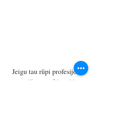
Jeigu tau rūpi profesijos 
prestižas, atsakingai ir 
saugiai teikiamos grožio 
paslaugos bei holistinis 
požiūris į žmogų – prisijunk 
KKAL
prie 
 komandos ir jos 