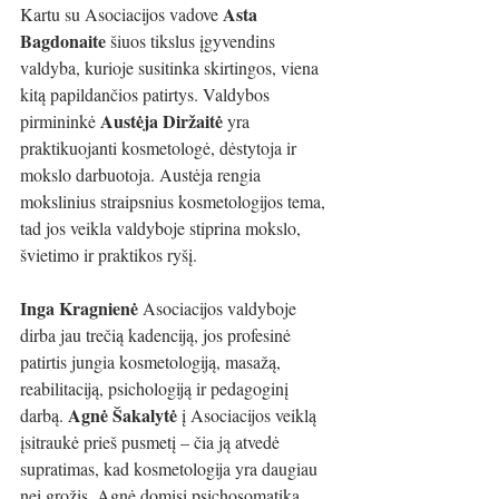
Asta 
Kartu su Asociacijos vadove 
Bagdonaite
 šiuos tikslus įgyvendins 
valdyba, kurioje susitinka skirtingos, viena 
kitą papildančios patirtys. Valdybos 
Austėja Diržaitė 
pirmininkė 
yra 
praktikuojanti kosmetologė, dėstytoja ir 
mokslo darbuotoja. Austėja rengia 
mokslinius straipsnius kosmetologijos tema, 
tad jos veikla valdyboje stiprina mokslo, 
švietimo ir praktikos ryšį.
Inga Kragnienė 
Asociacijos valdyboje 
dirba jau trečią kadenciją, jos profesinė 
patirtis jungia kosmetologiją, masažą, 
reabilitaciją, psichologiją ir pedagoginį 
Agnė Šakalytė
darbą. 
 į Asociacijos veiklą 
įsitraukė prieš pusmetį – čia ją atvedė 
supratimas, kad kosmetologija yra daugiau 
nei grožis. Agnė domisi psichosomatika, 