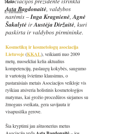
Asociacijos prezidente išrinkta 
Mada
Asta Bagdonaitė
, valdybos 
E-žurnalas
Inga Kragnienė
 Agnė 
narėmis – 
,
Šakalytė 
Austėja Diržaitė
ir 
, kuri 
paskirta ir valdybos pirmininke.
Kosmetikų ir kosmetologų asociacija 
Lietuvoje
KKAL
(
), veikianti nuo 2009 
metų, nuosekliai kelia aktualius 
kompetencijų, paslaugų kokybės, saugumo 
ir vartotojų švietimo klausimus, o 
pastaraisiais metais Asociacijos veikloje vis 
ryškiau atsiveria holistinis kosmetologijos 
matymas, kai grožio procedūros siejamos su 
žmogaus sveikata, gera savijauta ir 
visapusiška gerove. 
Šia kryptimi jau aštuonerius metus 
Asta Bagdonaitė 
Asociaciją veda 
– jos 