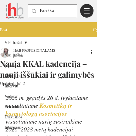
Post
Visi įrašai
H&B PROFESIONALAMS
Visi įrašai
Jun 30
Nauja KKAL kadencija –
Įvykiai
nauji iššūkiai ir galimybės
Seminarai
Updated:
Jul 2
Interviu
Vadyba
2026 m. gegužės 26 d. įvykusiame 
Kosmetikų ir 
nuotoliniame 
Vertiname
kosmetologų asociacijos
Diskusijos
visuotiniame narių susirinkime 
Interjeras
2026–2028 metų kadencijai 