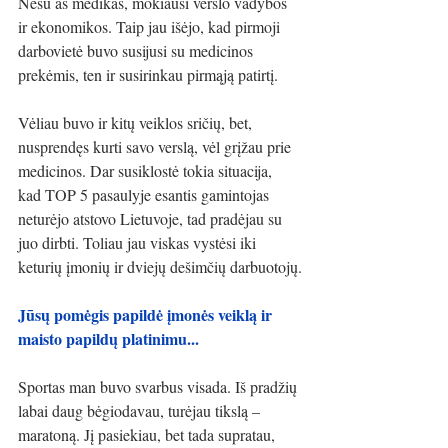
Nesu aš medikas, mokiausi verslo vadybos 
ir ekonomikos. Taip jau išėjo, kad pirmoji 
darbovietė buvo susijusi su medicinos 
prekėmis, ten ir susirinkau pirmąją patirtį. 
Vėliau buvo ir kitų veiklos sričių, bet, 
nusprendęs kurti savo verslą, vėl grįžau prie 
medicinos. Dar susiklostė tokia situacija, 
kad TOP 5 pasaulyje esantis gamintojas 
neturėjo atstovo Lietuvoje, tad pradėjau su 
juo dirbti. Toliau jau viskas vystėsi iki 
keturių įmonių ir dviejų dešimčių darbuotojų.
Jūsų pomėgis papildė įmonės veiklą ir 
maisto papildų platinimu...
Sportas man buvo svarbus visada. Iš pradžių 
labai daug bėgiodavau, turėjau tikslą – 
maratoną. Jį pasiekiau, bet tada supratau, 