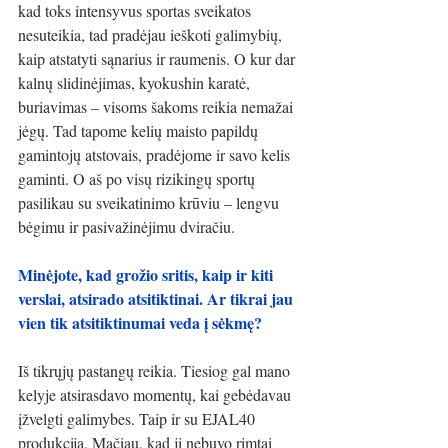
kad toks intensyvus sportas sveikatos 
nesuteikia, tad pradėjau ieškoti galimybių, 
kaip atstatyti sąnarius ir raumenis. O kur dar 
kalnų slidinėjimas, kyokushin karatė, 
buriavimas – visoms šakoms reikia nemažai 
jėgų. Tad tapome kelių maisto papildų 
gamintojų atstovais, pradėjome ir savo kelis 
gaminti. O aš po visų rizikingų sportų 
pasilikau su sveikatinimo krūviu – lengvu 
bėgimu ir pasivažinėjimu dviračiu.
Minėjote, kad grožio sritis, kaip ir kiti 
verslai, atsirado atsitiktinai. Ar tikrai jau 
vien tik atsitiktinumai veda į sėkmę?
Iš tikrųjų pastangų reikia. Tiesiog gal mano 
kelyje atsirasdavo momentų, kai gebėdavau 
įžvelgti galimybes. Taip ir su EJAL40 
produkcija. Mačiau, kad ji nebuvo rimtai 