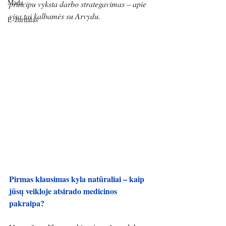
Mada
principu vyksta darbo strategavimas – apie 
visa tai kalbamės su Arvydu.
E-žurnalas
Pirmas klausimas kyla natūraliai – kaip 
jūsų veikloje atsirado medicinos 
pakraipa?