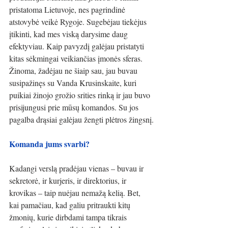
pristatoma Lietuvoje, nes pagrindinė 
atstovybė veikė Rygoje. Sugebėjau tiekėjus 
įtikinti, kad mes viską darysime daug 
efektyviau. Kaip pavyzdį galėjau pristatyti 
kitas sėkmingai veikiančias įmonės sferas. 
Žinoma, žadėjau ne šiaip sau, jau buvau 
susipažinęs su Vanda Krusinskaite, kuri 
puikiai žinojo grožio srities rinką ir jau buvo 
prisijungusi prie mūsų komandos. Su jos 
pagalba drąsiai galėjau žengti plėtros žingsnį.
Komanda jums svarbi?
Kadangi verslą pradėjau vienas – buvau ir 
sekretorė, ir kurjeris, ir direktorius, ir 
krovikas – taip nuėjau nemažą kelią. Bet, 
kai pamačiau, kad galiu pritraukti kitų 
žmonių, kurie dirbdami tampa tikrais 