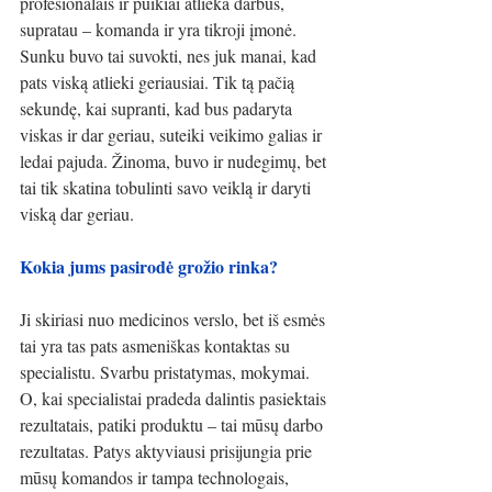
profesionalais ir puikiai atlieka darbus, 
supratau – komanda ir yra tikroji įmonė. 
Sunku buvo tai suvokti, nes juk manai, kad 
pats viską atlieki geriausiai. Tik tą pačią 
sekundę, kai supranti, kad bus padaryta 
viskas ir dar geriau, suteiki veikimo galias ir 
ledai pajuda. Žinoma, buvo ir nudegimų, bet 
tai tik skatina tobulinti savo veiklą ir daryti 
viską dar geriau.
Kokia jums pasirodė grožio rinka?
Ji skiriasi nuo medicinos verslo, bet iš esmės 
tai yra tas pats asmeniškas kontaktas su 
specialistu. Svarbu pristatymas, mokymai. 
O, kai specialistai pradeda dalintis pasiektais 
rezultatais, patiki produktu – tai mūsų darbo 
rezultatas. Patys aktyviausi prisijungia prie 
mūsų komandos ir tampa technologais, 