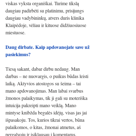
viskas vyksta organiškai. Turime tikslą 
daugiau padirbėti su platinimu, prisijungs 
daugiau vadybininkų, atvers duris klinika 
Klaipėdoje, vėliau ir kituose didžiuosiuose 
miestuose.
Daug dirbate. Kaip apdovanojate save už 
pasiekimus?
Tiesą sakant, dabar dirbu nedaug. Man 
darbas – ne nuovargis, o puikus būdas leisti 
laiką. Aktyvios atostogos su šeima – tai 
mano apdovanojimas. Man labai svarbus 
žmonos palaikymas, tik ji gali su moteriška 
intuicija pakreipti mano veiklą. Mano 
mintyse knibžda begalės idėjų, visas jas jai 
išpasakoju. Tos, kurios tikrai vertos, būna 
palaikomos, o kitas, žmonai atmetus, aš 
pergalvoju ir įsiklausau į komentarus.