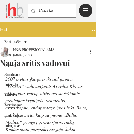
Post
Visi įrašai
H&B PROFESIONALAMS
Visi įrašai
Feb 11, 2023
Nauja sritis vadovui
Įvykiai
Seminarai
2007 metais įkūręs ir iki šiol įmonei 
Interviu
„Osteca“ vadovaujantis Arvydas Klovas, 
plėsdamas veiklą, dirbo net su šešiomis 
Vadyba
medicinos kryptimis: ortopedija, 
Vertiname
artroskopija, endoprotezavimas ir kt. Be to, 
jau keleri metai kaip su įmone „Baltic 
Diskusijos
Medica“ įžengė į grožio sferos rinką. 
Interjeras
Kokias mato perspektyvas joje, kokiu 