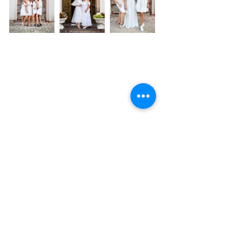
Nuotraukos Gintauto Gelbūdos
Įvykiai