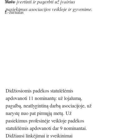
buvo įvertinti ir pagerbti už įvairius 
Mada
pasiekimus asociacijos veikloje ir gyvenime.
E-žurnalas
Didžiosiomis padėkos statulėlėmis 
apdovanoti 11 nominantų: už lojalumą, 
pagalbą, neatlygintiną darbą asociacijoje, už 
narystę nuo pat pirmųjų metų. Už 
pasiekimus profesinėje veikloje padėkos 
statulėlėmis apdovanoti dar 9 nominantai. 
Didžiausi linkėjimai ir sveikinimai 