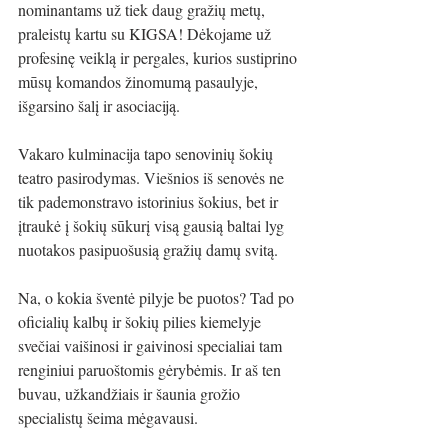
nominantams už tiek daug gražių metų, 
praleistų kartu su KIGSA! Dėkojame už 
profesinę veiklą ir pergales, kurios sustiprino 
mūsų komandos žinomumą pasaulyje, 
išgarsino šalį ir asociaciją.
Vakaro kulminacija tapo senovinių šokių 
teatro pasirodymas. Viešnios iš senovės ne 
tik pademonstravo istorinius šokius, bet ir 
įtraukė į šokių sūkurį visą gausią baltai lyg 
nuotakos pasipuošusią gražių damų svitą.
Na, o kokia šventė pilyje be puotos? Tad po 
oficialių kalbų ir šokių pilies kiemelyje 
svečiai vaišinosi ir gaivinosi specialiai tam 
renginiui paruoštomis gėrybėmis. Ir aš ten 
buvau, užkandžiais ir šaunia grožio 
specialistų šeima mėgavausi.