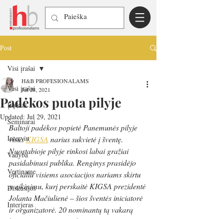
Post
Visi įrašai
H&B PROFESIONALAMS
Visi įrašai
Jul 28, 2021
Padėkos puota pilyje
Įvykiai
Updated:
Jul 29, 2021
Seminarai
Baltoji padėkos popietė Panemunės pilyje 
Interviu
visus 
KIGSA
 narius sukvietė į šventę. 
Nuostabioje pilyje rinkosi labai gražiai 
Vadyba
pasidabinusi publika. Renginys prasidėjo 
Vertiname
oficialiu visiems asociacijos nariams skirtu 
sveikinimu, kurį perskaitė KIGSA prezidentė 
Diskusijos
Jolanta Mačiulienė – šios šventės iniciatorė 
Interjeras
ir organizatorė. 20 nominantų tą vakarą 