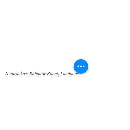
Nuotraukos: Rainbow Room, Londonas
Comments: Suzie McGill, Artistic Director 
at Rainbow Room International and 
Schwarzkopf UK Ambassador
Įvykiai