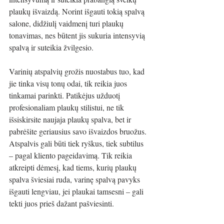
plaukų išvaizdą. Norint išgauti tokią spalvą 
salone, didžiulį vaidmenį turi plaukų 
tonavimas, nes būtent jis sukuria intensyvią 
spalvą ir suteikia žvilgesio. 
Varinių atspalvių grožis nuostabus tuo, kad 
jie tinka visų tonų odai, tik reikia juos 
tinkamai parinkti. Patikėjus užduotį 
profesionaliam plaukų stilistui, ne tik 
išsiskirsite naujaja plaukų spalva, bet ir 
pabrėšite geriausius savo išvaizdos bruožus. 
Atspalvis gali būti tiek ryškus, tiek subtilus 
– pagal kliento pageidavimą. Tik reikia 
atkreipti dėmesį, kad tiems, kurių plaukų 
spalva šviesiai ruda, varinę spalvą pavyks 
išgauti lengviau, jei plaukai tamsesni – gali 
tekti juos prieš dažant pašviesinti. 