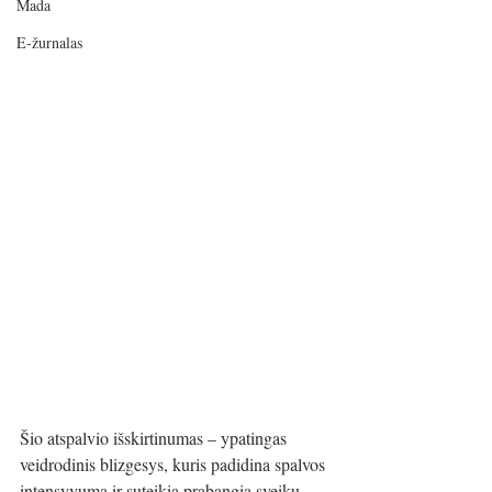
Mada
E-žurnalas
Šio atspalvio išskirtinumas – ypatingas 
veidrodinis blizgesys, kuris padidina spalvos 
intensyvumą ir suteikia prabangią sveikų 