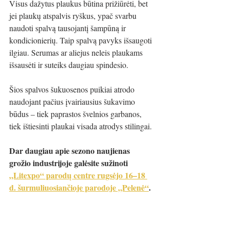
Visus dažytus plaukus būtina prižiūrėti, bet 
jei plaukų atspalvis ryškus, ypač svarbu 
naudoti spalvą tausojantį šampūną ir 
kondicionierių. Taip spalvą pavyks išsaugoti 
ilgiau. Serumas ar aliejus neleis plaukams 
išsausėti ir suteiks daugiau spindesio.
Šios spalvos šukuosenos puikiai atrodo 
naudojant pačius įvairiausius šukavimo 
būdus – tiek paprastos švelnios garbanos, 
tiek ištiesinti plaukai visada atrodys stilingai. 
Dar daugiau apie sezono naujienas 
grožio industrijoje galėsite sužinoti 
„Litexpo“ parodų centre rugsėjo 16–18 
d. šurmuliuosiančioje parodoje „Pelenė“
.