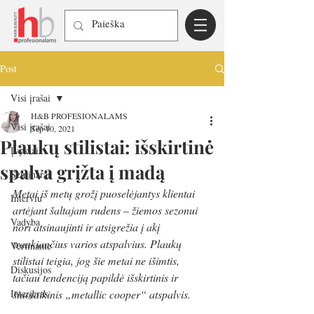
Post
Visi įrašai
H&B PROFESIONALAMS
Visi įrašai
Sep 10, 2021
Plaukų stilistai: išskirtinė
Įvykiai
spalva grįžta į madą
Seminarai
Metai iš metų grožį puoselėjantys klientai 
Interviu
artėjant šaltajam rudens – žiemos sezonui 
Vadyba
nori atsinaujinti ir atsigrežia į akį 
traukiančius varios atspalvius. Plaukų 
Vertiname
stilistai teigia, jog šie metai ne išimtis, 
Diskusijos
tačiau tendenciją papildė išskirtinis ir 
Interjeras
šiuolaikinis „metallic cooper“ atspalvis. 