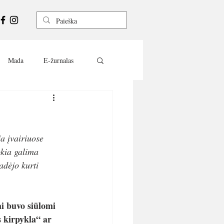
Mada
E-žurnalas
a įvairiuose 
okia galima 
adėjo kurti 
ai buvo siūlomi 
 kirpykla“ ar 