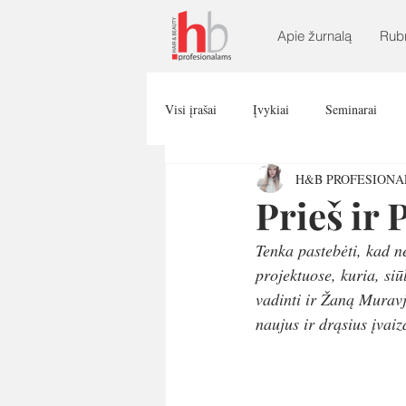
Apie žurnalą
Rub
Visi įrašai
Įvykiai
Seminarai
H&B PROFESION
Prieš ir 
Tenka pastebėti, kad n
projektuose, kuria, si
vadinti ir Žaną Muravj
naujus ir drąsius įvai