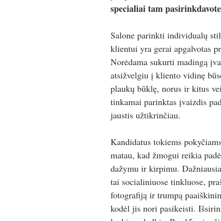
specialiai tam pasirinkdavot
Salone parinkti individualų sti
klientui yra gerai apgalvotas p
Norėdama sukurti madingą įvai
atsižvelgiu į kliento vidinę būs
plaukų būklę, norus ir kitus ve
tinkamai parinktas įvaizdis pad
jaustis užtikrinčiau.
Kandidatus tokiems pokyčiams 
matau, kad žmogui reikia padė
dažymu ir kirpimu. Dažniausia
tai socialiniuose tinkluose, pr
fotografiją ir trumpą paaiškini
kodėl jis nori pasikeisti. Išsir