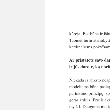
kūrėja. Bet būna ir iši
Tuomet turiu atsisakyti
kardinaliems pokyčiam
Ar pristatote savo da
ir jūs darote, ką nori
Niekada iš anksto neapt
modeliams būna paslapti
parinkimo principų: sp
geras stilius. Prie kie
mylėti. Dauguma modeli