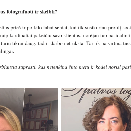
s fotografuoti ir skelbti?
ius prieš ir po kilo labai seniai, kai tik susikūriau profilį soc
ip kardinaliai pakeičiu savo klientus, norėjau tuo pasidalinti i
uriu tikrai daug, tad ir darbo netrūksta. Tai tik patvirtina tie
ilingai.
rbiausia suprasti, kas netenkina šiuo metu ir kodėl norisi pas