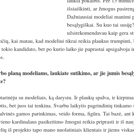
laukia pokalbis. Per 15 minuči
išsiaiškinti, ar žmogus pasire
Dažniausiai modeliai manimi pa
besąlygiškai. Su kuo tai susiję
užsirekomendavau kaip gera stil
mčių, kai matau, kad modeliui tikrai reikia plaukus trumpinti, b
 tokio kandidato, bet po kurio laiko jie paprastai apsigalvoja ir
s. 
rbo planą modeliams, laukiate sutikimo, ar jie jumis besąly
te?
arinėju su modeliais, ką darysiu. Ir plaukų spalva, ir kirpimas
s, bet juos tai tenkina. Svarbu laikytis pagrindinių tinkamo s
alvinės gamos parinkimas, veido forma, figūra. Tai bazė, ant k
kvieno kardinalaus pasikeitimo žmogui reikia priprasti ir iš nau
ų iš projekto tapo mano nuolatiniais klientais ir jiems viskas