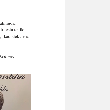
ialiniuose 
r tęsiu tai iki 
są, kad kiekviena 
ikeitimo.