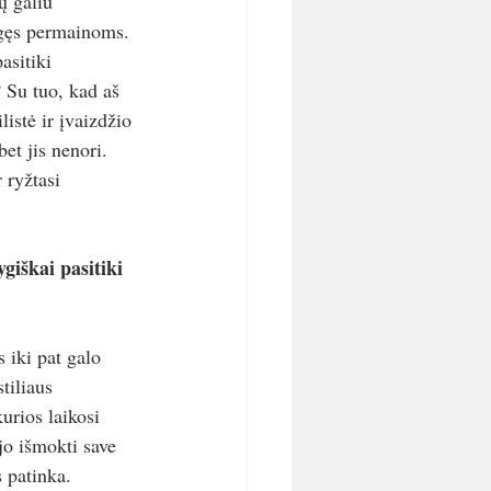
ų galiu 
ngęs permainoms. 
sitiki 
? Su tuo, kad aš 
istė ir įvaizdžio 
et jis nenori. 
 ryžtasi 
giškai pasitiki 
 iki pat galo 
tiliaus 
urios laikosi 
jo išmokti save 
 patinka. 