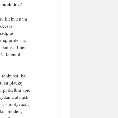
e modelius?
lių kiekvienam 
rocesas. 
zdį, aš 
eną, profesiją, 
iksnius. Būtent 
ės klientui 
renkuosi, kai 
ti su plaukų 
i paskelbiu apie 
ašydama atsiųsti 
mą – motyvaciją, 
inkus modelį, 