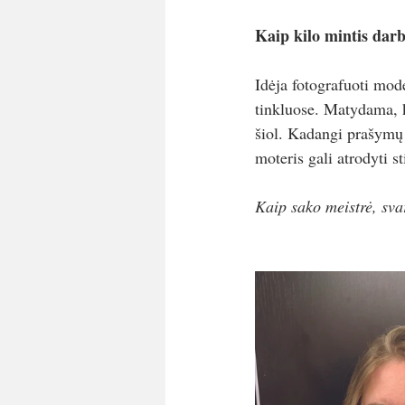
Kaip kilo mintis darbu
Idėja fotografuoti model
tinkluose. Matydama, ka
šiol. Kadangi prašymų t
moteris gali atrodyti st
Kaip sako meistrė, sva