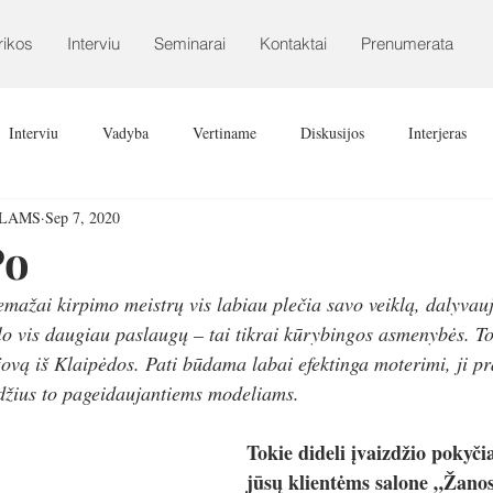
rikos
Interviu
Seminarai
Kontaktai
Prenumerata
Interviu
Vadyba
Vertiname
Diskusijos
Interjeras
ALAMS
Sep 7, 2020
Po
emažai kirpimo meistrų vis labiau plečia savo veiklą, dalyvauj
ūlo vis daugiau paslaugų – tai tikrai kūrybingos asmenybės. T
ovą iš Klaipėdos. Pati būdama labai efektinga moterimi, ji pr
zdžius to pageidaujantiems modeliams. 
Tokie dideli įvaizdžio pokyči
jūsų klientėms salone „Žanos