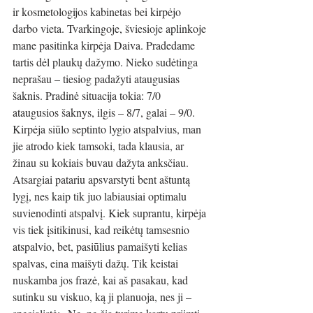
ir kosmetologijos kabinetas bei kirpėjo 
darbo vieta. Tvarkingoje, šviesioje aplinkoje 
mane pasitinka kirpėja Daiva. Pradedame 
tartis dėl plaukų dažymo. Nieko sudėtinga 
neprašau – tiesiog padažyti ataugusias 
šaknis. Pradinė situacija tokia: 7/0 
ataugusios šaknys, ilgis – 8/7, galai – 9/0. 
Kirpėja siūlo septinto lygio atspalvius, man 
jie atrodo kiek tamsoki, tada klausia, ar 
žinau su kokiais buvau dažyta anksčiau. 
Atsargiai patariu apsvarstyti bent aštuntą 
lygį, nes kaip tik juo labiausiai optimalu 
suvienodinti atspalvį. Kiek suprantu, kirpėja 
vis tiek įsitikinusi, kad reikėtų tamsesnio 
atspalvio, bet, pasiūlius pamaišyti kelias 
spalvas, eina maišyti dažų. Tik keistai 
nuskamba jos frazė, kai aš pasakau, kad 
sutinku su viskuo, ką ji planuoja, nes ji – 