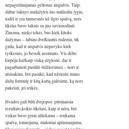
nepageidaujamas geltonas atspalvis. Taip, 
dabar šaknys nudažytos tuo natūraliu lygiu, 
todėl ir yra tamsesnės už ilgio spalvą, nors 
tikslas buvo šaknis su juo suvienodinti. 
Žinoma, nieko tokio, bus kiek kitoks 
dažymas – labiau dvelkiantis rudeniu, tik 
gaila, kad ir atspalvis nepavyko kiek 
ryškesnis, jo beveik nesimato. Vis dėlto 
kirpėja kažkaip viską užglostė, dar ir 
pagarbanoti pasiūlė išdžiovinusi – nors ir 
atsisakiau, bet pasakė, kad užsirašė mano 
dažų formulę ir kitą kartą galėsime, ką nors 
pakeisti, jei reikės. 
Išvados gali būti dvejopos: pirmiausia 
rezultato,kokio tikėtasi, kaip ir nėra, bet 
viskas buvo gerai atliekama – renkama 
spalva, tonuojama, maloniai aptarnaujama, 