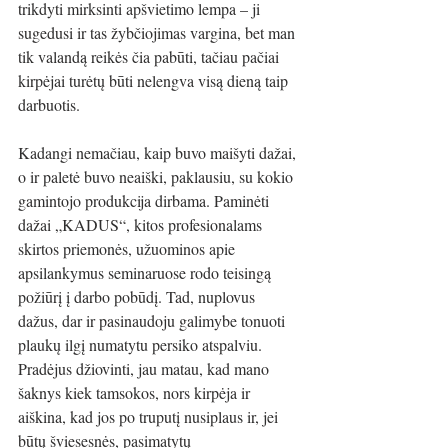
trikdyti mirksinti apšvietimo lempa – ji 
sugedusi ir tas žybčiojimas vargina, bet man 
tik valandą reikės čia pabūti, tačiau pačiai 
kirpėjai turėtų būti nelengva visą dieną taip 
darbuotis.
Kadangi nemačiau, kaip buvo maišyti dažai, 
o ir paletė buvo neaiški, paklausiu, su kokio 
gamintojo produkcija dirbama. Paminėti 
dažai „KADUS“, kitos profesionalams 
skirtos priemonės, užuominos apie 
apsilankymus seminaruose rodo teisingą 
požiūrį į darbo pobūdį. Tad, nuplovus 
dažus, dar ir pasinaudoju galimybe tonuoti 
plaukų ilgį numatytu persiko atspalviu. 
Pradėjus džiovinti, jau matau, kad mano 
šaknys kiek tamsokos, nors kirpėja ir 
aiškina, kad jos po truputį nusiplaus ir, jei 
būtų šviesesnės, pasimatytų 