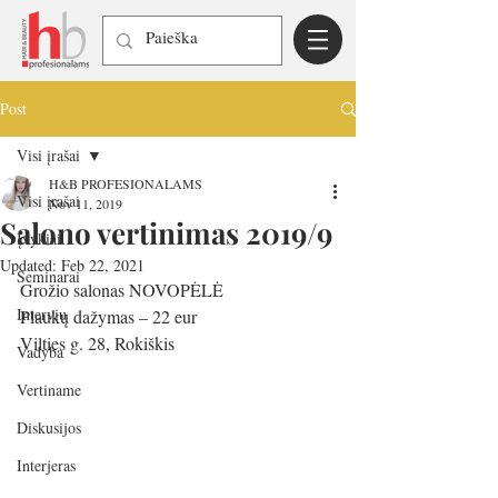
Post
Visi įrašai
H&B PROFESIONALAMS
Visi įrašai
Nov 11, 2019
Salono vertinimas 2019/9
Įvykiai
Updated:
Feb 22, 2021
Seminarai
Grožio salonas NOVOPĖLĖ
Interviu
Plaukų dažymas – 22 eur
Vilties g. 28, Rokiškis
Vadyba
Vertiname
Diskusijos
Interjeras