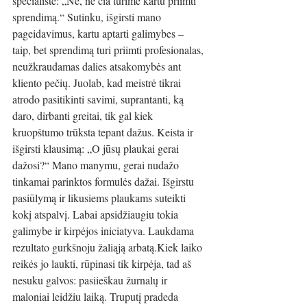
specialistė: „Ne, ne čia turime kartu priimti 
sprendimą.“ Sutinku, išgirsti mano 
pageidavimus, kartu aptarti galimybes – 
taip, bet sprendimą turi priimti profesionalas, 
neužkraudamas dalies atsakomybės ant 
kliento pečių. Juolab, kad meistrė tikrai 
atrodo pasitikinti savimi, suprantanti, ką 
daro, dirbanti greitai, tik gal kiek 
kruopštumo trūksta tepant dažus. Keista ir 
išgirsti klausimą: „O jūsų plaukai gerai 
dažosi?“ Mano manymu, gerai nudažo 
tinkamai parinktos formulės dažai. Išgirstu 
pasiūlymą ir likusiems plaukams suteikti 
kokį atspalvį. Labai apsidžiaugiu tokia 
galimybe ir kirpėjos iniciatyva. Laukdama 
rezultato gurkšnoju žaliąją arbatą.Kiek laiko 
reikės jo laukti, rūpinasi tik kirpėja, tad aš 
nesuku galvos: pasiieškau žurnalų ir 
maloniai leidžiu laiką. Truputį pradeda 