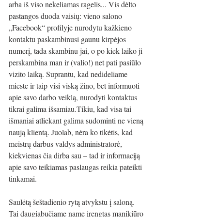
arba iš viso nekeliamas ragelis... Vis dėlto 
pastangos duoda vaisių: vieno salono 
„Facebook“ profilyje nurodytu kažkieno 
kontaktu paskambinusi gaunu kirpėjos 
numerį, tada skambinu jai, o po kiek laiko ji 
perskambina man ir (valio!) net pati pasiūlo 
vizito laiką. Suprantu, kad nedideliame 
mieste ir taip visi viską žino, bet informuoti 
apie savo darbo veiklą, nurodyti kontaktus 
tikrai galima išsamiau.Tikiu, kad visa tai 
išmaniai atliekant galima sudominti ne vieną 
naują klientą. Juolab, nėra ko tikėtis, kad 
meistrų darbus valdys administratorė, 
kiekvienas čia dirba sau – tad ir informaciją 
apie savo teikiamas paslaugas reikia pateikti 
tinkamai. 
Saulėtą šeštadienio rytą atvykstu į saloną. 
Tai daugiabučiame name įrengtas manikiūro 