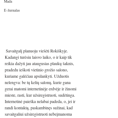
Mada
E-žurnalas
 Savaitgalį planuoju viešėti Rokiškyje. 
Kadangi turėsiu laisvo laiko, o ir kaip tik 
reikia dažyti jau ataugusias plaukų šaknis, 
pradedu ieškoti vietinio grožio salono, 
kuriame galėčiau apsilankyti. Užduotis 
nelengva: be tų kelių salonų, kurie gana 
gerai matomi internetinėje erdvėje ir žinomi 
mieste, rasti, kur užsiregistruoti, sudėtinga. 
Internetinė paieška nelabai padeda, o, jei ir 
randi kontaktą, paskambinęs sužinai, kad 
savaitgaliui užsiregistruoti nebeįmanoma 