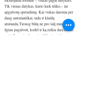
fiksuojama formulė – viskas pagal taisykles. 
Tik vienas dalykas, kurio kiek trūko,– tai 
apgalvotų sprendimų. Kai viskas daroma per 
daug automatiškai, tada ir klaidų 
atsiranda.Tiesiog būtų ne pro šalį minutėlę 
ilgiau pagalvoti, kodėl ir ką reikia daryti. Tas 
pat taikoma ir planuojant klientų vizitus, nes 
kirpėja pamini, kad būna pralaukia pusdienį, 
bet darbo nėra, o kitais kartais visi vienu 
metu nori... Gal vertėtų nurodyti internete, 
kada kirpėja laisva –gal klientės kaip tik 
galvoja:„Tikrai neskambinsiu, nes bus 
užsiėmusi.“ Vis dėlto džiaugiuosi, kad ir 
nedideliuose miestuose grožio specialistai 
turi klientų, susikuria darbo vietas. 
Rokiškyje, kuriame yra kiek daugiau nei 10 
tūkst.gyventojų, įrengta daugiau nei 30 
grožio paslaugas teikiančių vietų, o 2019 m. 
šiame mieste vykdomai veiklai „Kirpyklų, 