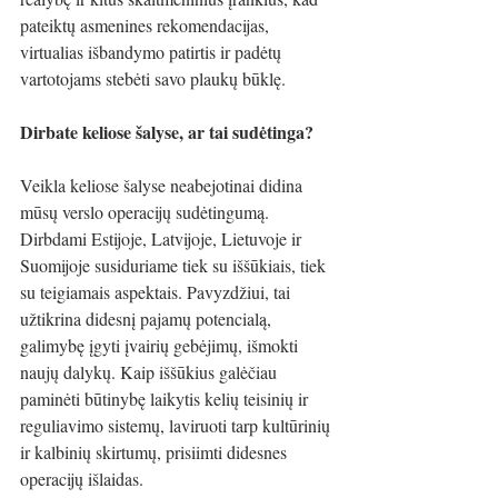
pateiktų asmenines rekomendacijas, 
virtualias išbandymo patirtis ir padėtų 
vartotojams stebėti savo plaukų būklę.
Dirbate keliose šalyse, ar tai sudėtinga?
Veikla keliose šalyse neabejotinai didina 
mūsų verslo operacijų sudėtingumą. 
Dirbdami Estijoje, Latvijoje, Lietuvoje ir 
Suomijoje susiduriame tiek su iššūkiais, tiek 
su teigiamais aspektais. Pavyzdžiui, tai 
užtikrina didesnį pajamų potencialą, 
galimybę įgyti įvairių gebėjimų, išmokti 
naujų dalykų. Kaip iššūkius galėčiau 
paminėti būtinybę laikytis kelių teisinių ir 
reguliavimo sistemų, laviruoti tarp kultūrinių 
ir kalbinių skirtumų, prisiimti didesnes 
operacijų išlaidas.