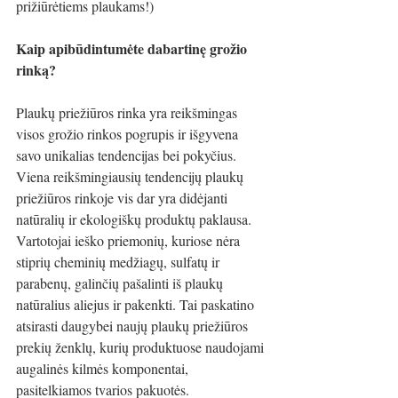
prižiūrėtiems plaukams!)
Kaip apibūdintumėte dabartinę grožio 
rinką?
Plaukų priežiūros rinka yra reikšmingas 
visos grožio rinkos pogrupis ir išgyvena 
savo unikalias tendencijas bei pokyčius. 
Viena reikšmingiausių tendencijų plaukų 
priežiūros rinkoje vis dar yra didėjanti 
natūralių ir ekologiškų produktų paklausa. 
Vartotojai ieško priemonių, kuriose nėra 
stiprių cheminių medžiagų, sulfatų ir 
parabenų, galinčių pašalinti iš plaukų 
natūralius aliejus ir pakenkti. Tai paskatino 
atsirasti daugybei naujų plaukų priežiūros 
prekių ženklų, kurių produktuose naudojami 
augalinės kilmės komponentai, 
pasitelkiamos tvarios pakuotės.