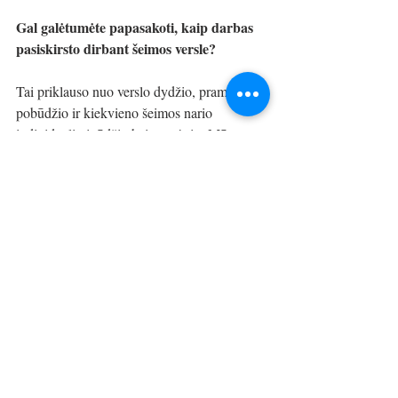
Gal galėtumėte papasakoti, kaip darbas 
pasiskirsto dirbant šeimos versle?
Tai priklauso nuo verslo dydžio, pramonės 
pobūdžio ir kiekvieno šeimos nario 
individualių įgūdžių bei pomėgių. Mūsų 
įmonės steigėjai dabartinį generalinio 
direktoriaus ir vadovavimo vaidmenis 
perdavė man, tačiau vis dar yra labai 
svarbūs priimant strateginius sprendimus ir 
planuojant ilgalaikius procesus. Darbo 
pasidalijimas šeimos versle ne visada gali 
būti aiškus, be to, šeimos narių pareigos gali 
sutapti. Šeimos dinamika kartais gali 
apsunkinti darbo pasidalijimą, todėl būtina 
nustatyti aiškias bendravimo linijas ir 
lūkesčius, kad visi dirbtų siekdami bendro 
tikslo.