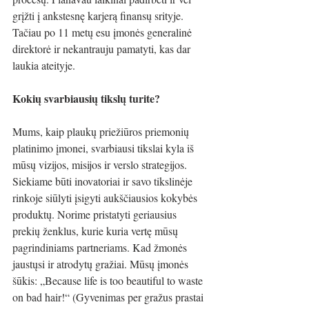
grįžti į ankstesnę karjerą finansų srityje. 
Tačiau po 11 metų esu įmonės generalinė 
direktorė ir nekantrauju pamatyti, kas dar 
laukia ateityje.
Kokių svarbiausių tikslų turite?
Mums, kaip plaukų priežiūros priemonių 
platinimo įmonei, svarbiausi tikslai kyla iš 
mūsų vizijos, misijos ir verslo strategijos. 
Siekiame būti inovatoriai ir savo tikslinėje 
rinkoje siūlyti įsigyti aukščiausios kokybės 
produktų. Norime pristatyti geriausius 
prekių ženklus, kurie kuria vertę mūsų 
pagrindiniams partneriams. Kad žmonės 
jaustųsi ir atrodytų gražiai. Mūsų įmonės 
šūkis: „Because life is too beautiful to waste 
on bad hair!“ (Gyvenimas per gražus prastai 