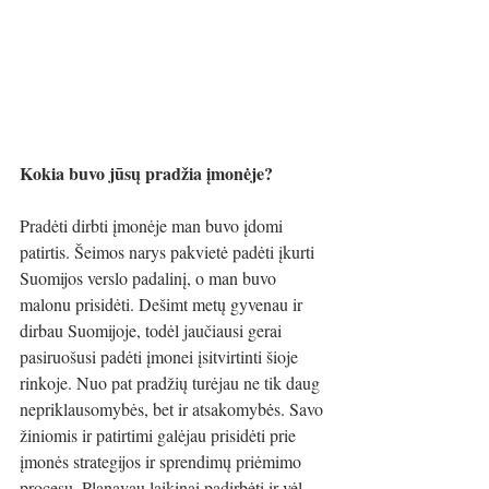
Kokia buvo jūsų pradžia įmonėje?
Pradėti dirbti įmonėje man buvo įdomi 
patirtis. Šeimos narys pakvietė padėti įkurti 
Suomijos verslo padalinį, o man buvo 
malonu prisidėti. Dešimt metų gyvenau ir 
dirbau Suomijoje, todėl jaučiausi gerai 
pasiruošusi padėti įmonei įsitvirtinti šioje 
rinkoje. Nuo pat pradžių turėjau ne tik daug 
nepriklausomybės, bet ir atsakomybės. Savo 
žiniomis ir patirtimi galėjau prisidėti prie 
įmonės strategijos ir sprendimų priėmimo 
procesų. Planavau laikinai padirbėti ir vėl 