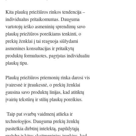
Kita plaukų priežiūros rinkos tendencija – 
individualus pritaikomumas. Dauguma 
vartotojų ieško asmeninių sprendimų savo 
plaukų priežiūros poreikiams tenkinti, o 
prekių ženklai į tai reaguoja siūlydami 
asmenines konsultacijas ir pritaikytų 
produktų formuluotes, pagrįstas individualiu 
plaukų tipu. 
Plaukų priežiūros priemonių rinka darosi vis 
įvairesnė ir įtraukesnė, o prekių ženklai 
gausina savo produktų linijas, kad atitiktų 
įvairių tekstūrų ir stilių plaukų poreikius.
 Taip pat svarbų vaidmenį atlieka ir 
technologijos. Dauguma prekių ženklų 
pasitelkia dirbtinį intelektą, papildytąją 
realybę ir kitus skaitmeninius įrankius, kad 