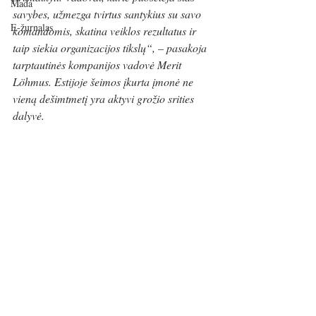
Mada
savybes, užmezga tvirtus santykius su savo 
E-žurnalas
komandomis, skatina veiklos rezultatus ir 
taip siekia organizacijos tikslų“, – pasakoja 
tarptautinės kompanijos vadovė Merit 
Löhmus. Estijoje šeimos įkurta įmonė ne 
vieną dešimtmetį yra aktyvi grožio srities 
dalyvė.