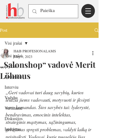
Post
Visi įrašai
H&B PROFESIONALAMS
Visi įrašai
May 9, 2023
„Salonshop“ vadovė Merit
Įvykiai
Löhmus
Seminarai
Interviu
„Geri vadovai turi daug savybių, kurios 
Vadyba
leidžia jiems vadovauti, motyvuoti ir įkvėpti 
savo komandas. Šios savybės tai: lyderystė, 
Vertiname
bendravimas, emocinis intelektas, 
Diskusijos
strateginis mąstymas, sąžiningumas, 
Interjeras
gebėjimas spręsti problemas, valdyti laiką ir 
prisitaikyti. Vadovai, kurie puoselėja šias 