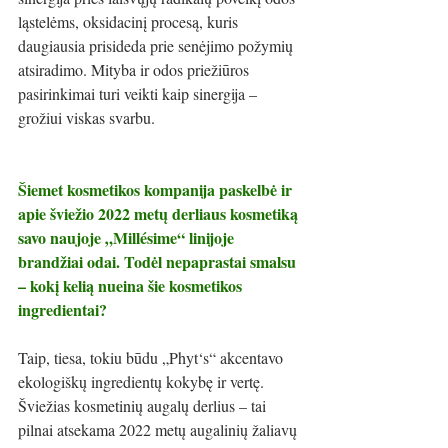
ląstelėms, oksidacinį procesą, kuris 
daugiausia prisideda prie senėjimo požymių 
atsiradimo. Mityba ir odos priežiūros 
pasirinkimai turi veikti kaip sinergija – 
grožiui viskas svarbu.
Šiemet kosmetikos kompanija paskelbė ir 
apie šviežio 2022 metų derliaus kosmetiką 
savo naujoje „Millésime“ linijoje 
brandžiai odai. Todėl nepaprastai smalsu 
– kokį kelią nueina šie kosmetikos 
ingredientai? 
Taip, tiesa, tokiu būdu „Phyt‘s“ akcentavo 
ekologiškų ingredientų kokybę ir vertę. 
Šviežias kosmetinių augalų derlius – tai 
pilnai atsekama 2022 metų augalinių žaliavų 