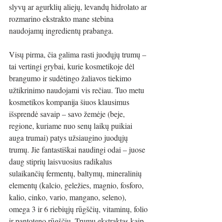
slyvų ar agurklių aliejų, levandų hidrolato ar
rozmarino ekstrakto mane stebina 
naudojamų ingredientų prabanga.
Visų pirma, čia galima rasti juodųjų trumų – 
tai vertingi grybai, kurie kosmetikoje dėl 
brangumo ir sudėtingo žaliavos tiekimo 
užtikrinimo naudojami vis rečiau. Tuo metu 
kosmetikos kompanija šiuos klausimus 
išsprendė savaip – savo žemėje (beje, 
regione, kuriame nuo senų laikų puikiai 
auga trumai) patys užsiaugino juodųjų 
trumų. Jie fantastiškai naudingi odai – juose 
daug stiprių laisvuosius radikalus 
sulaikančių fermentų, baltymų, mineralinių 
elementų (kalcio, geležies, magnio, fosforo, 
kalio, cinko, vario, mangano, seleno), 
omega 3 ir 6 riebiųjų rūgščių, vitaminų, folio 
ir pantoteno rūgščių. Trumų ekstraktas kaip 