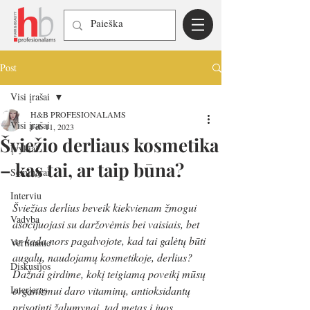
Post
Visi įrašai
H&B PROFESIONALAMS
Visi įrašai
Feb 11, 2023
Šviežio derliaus kosmetika
Įvykiai
– kas tai, ar taip būna?
Seminarai
Interviu
Šviežias derlius beveik kiekvienam žmogui 
Vadyba
asocijuojasi su daržovėmis bei vaisiais, bet 
ar kada nors pagalvojote, kad tai galėtų būti 
Vertiname
augalų, naudojamų kosmetikoje, derlius? 
Diskusijos
Dažnai girdime, kokį teigiamą poveikį mūsų 
Interjeras
organizmui daro vitaminų, antioksidantų 
prisotinti žalumynai, tad metas į juos 