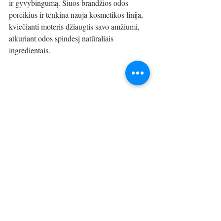
ir gyvybingumą. Šiuos brandžios odos 
poreikius ir tenkina nauja kosmetikos linija, 
kviečianti moteris džiaugtis savo amžiumi, 
atkuriant odos spindesį natūraliais 
ingredientais.
Kosmetikos vartotojai, prieš naudodami 
tam tikrus produktus, dažnai savęs 
klausia, kaip naudingosios natūralios 
medžiagos patenka į odą ir ar tiesa, kad 
po dienos nuplauname neįsigėrusias 
medžiagas. Kaip yra iš tikrųjų?