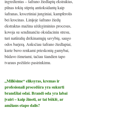
ingredientas – šafrano žiedlapių ekstraktas, 
pilnas tokių stiprių antioksidantų kaip 
šafranas, krocetiniai junginiai, kampferolis 
bei krocinas. Linijoje šafrano žiedų 
ekstraktas mažina uždegiminius procesus, 
kovoja su sendinančiu oksidaciniu stresu, 
turi natūralių drėkinamųjų savybių, saugo 
odos barjerą. Anksčiau šafrano žiedlapiai, 
kurie buvo renkami prieskonių gamybai, 
būdavo išmetami, tačiau šiandien tapo 
tvaraus požiūrio pasirinkimu.
„Millésime“ eliksyras, kremas ir 
profesionali procedūra yra sukurti 
brandžiai odai. Brandi oda yra labai 
įvairi – kaip žinoti, ar tai būklė, ar 
amžiaus etapo dalis?