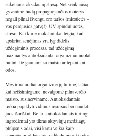
sukeliamą oksidacinį stresą. Net sveikiausią 
gyvenimo būdą propaguojančios moterys 
negali pilnai išvengti oro taršos (miestietės – 
vos perėjusios gatvę!), UV spinduliuotės, 
streso. Kai kurie mokslininkai teigia, kad 
apskritai senėjimas yra lyg didelis 
uždegiminis procesas, tad uždegimą 
mažinantys antioksidantai organizmui nuolat 
būtini. Jie gaunami su maistu ar tepant ant 
odos.
Mes ir natūraliai organizme jų turime, tačiau 
kai neišsimiegame, nevalgome pilnaverčio 
maisto, susinerviname. Antioksidantais 
reikia papildyti vidinius resursus bei naudoti 
juos išoriškai. Be to, antioksidantais turtingi 
ingredientai yra tikras aktyviųjų medžiagų 
pliūpsnis odai, visi kartu veikia kaip 
sinergija prieš laisvųjų radikalų poveikį odos 