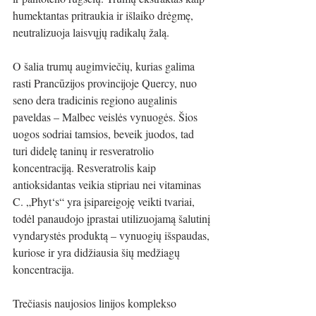
humektantas pritraukia ir išlaiko drėgmę, 
neutralizuoja laisvųjų radikalų žalą.
O šalia trumų augimviečių, kurias galima 
rasti Prancūzijos provincijoje Quercy, nuo 
seno dera tradicinis regiono augalinis 
paveldas – Malbec veislės vynuogės. Šios 
uogos sodriai tamsios, beveik juodos, tad 
turi didelę taninų ir resveratrolio 
koncentraciją. Resveratrolis kaip 
antioksidantas veikia stipriau nei vitaminas 
C. „Phyt‘s“ yra įsipareigoję veikti tvariai, 
todėl panaudojo įprastai utilizuojamą šalutinį 
vyndarystės produktą – vynuogių išspaudas, 
kuriose ir yra didžiausia šių medžiagų 
koncentracija.
Trečiasis naujosios linijos komplekso 