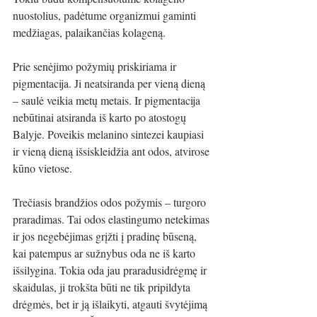
nuostolius, padėtume organizmui gaminti 
medžiagas, palaikančias kolageną.
Prie senėjimo požymių priskiriama ir 
pigmentacija. Ji neatsiranda per vieną dieną 
– saulė veikia metų metais. Ir pigmentacija 
nebūtinai atsiranda iš karto po atostogų 
Balyje. Poveikis melanino sintezei kaupiasi 
ir vieną dieną išsiskleidžia ant odos, atvirose 
kūno vietose.
Trečiasis brandžios odos požymis – turgoro 
praradimas. Tai odos elastingumo netekimas 
ir jos negebėjimas grįžti į pradinę būseną, 
kai patempus ar sužnybus oda ne iš karto 
išsilygina. Tokia oda jau praradusidrėgmę ir 
skaidulas, ji trokšta būti ne tik pripildyta 
drėgmės, bet ir ją išlaikyti, atgauti švytėjimą 