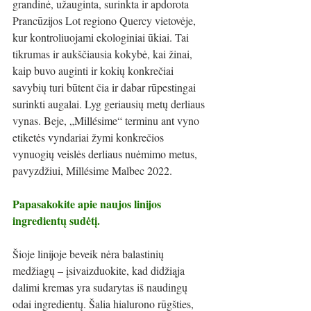
grandinė, užauginta, surinkta ir apdorota 
Prancūzijos Lot regiono Quercy vietovėje, 
kur kontroliuojami ekologiniai ūkiai. Tai 
tikrumas ir aukščiausia kokybė, kai žinai, 
kaip buvo auginti ir kokių konkrečiai 
savybių turi būtent čia ir dabar rūpestingai 
surinkti augalai. Lyg geriausių metų derliaus 
vynas. Beje, „Millésime“ terminu ant vyno 
etiketės vyndariai žymi konkrečios 
vynuogių veislės derliaus nuėmimo metus, 
pavyzdžiui, Millésime Malbec 2022.
Papasakokite apie naujos linijos 
ingredientų sudėtį.
Šioje linijoje beveik nėra balastinių 
medžiagų – įsivaizduokite, kad didžiąja 
dalimi kremas yra sudarytas iš naudingų 
odai ingredientų. Šalia hialurono rūgšties, 