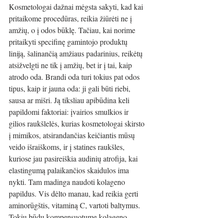
Kosmetologai dažnai mėgsta sakyti, kad kai 
pritaikome procedūras, reikia žiūrėti ne į 
amžių, o į odos būklę. Tačiau, kai norime 
pritaikyti specifinę gamintojo produktų 
liniją, šalinančią amžiaus padarinius, reikėtų 
atsižvelgti ne tik į amžių, bet ir į tai, kaip 
atrodo oda. Brandi oda turi tokius pat odos 
tipus, kaip ir jauna oda: ji gali būti riebi, 
sausa ar mišri. Ją tiksliau apibūdina keli 
papildomi faktoriai: įvairios smulkios ir 
gilios raukšlelės, kurias kosmetologai skirsto 
į mimikos, atsirandančias keičiantis mūsų 
veido išraiškoms, ir į statines raukšles, 
kuriose jau pasireiškia audinių atrofija, kai 
elastingumą palaikančios skaidulos ima 
nykti. Tam madinga naudoti kolageno 
papildus. Vis dėlto manau, kad reikia gerti 
aminorūgštis, vitaminą C, vartoti baltymus. 
Tokiu būdu kompensuotume kolageno 