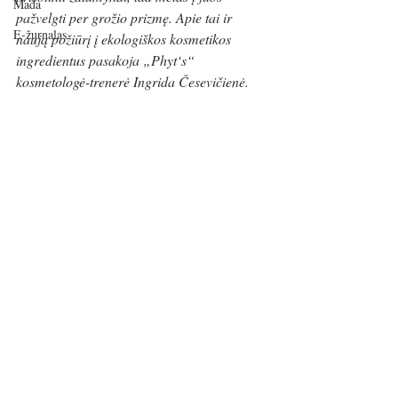
Mada
pažvelgti per grožio prizmę. Apie tai ir 
E-žurnalas
naują požiūrį į ekologiškos kosmetikos 
ingredientus pasakoja „Phyt‘s“ 
kosmetologė-trenerė Ingrida Česevičienė.