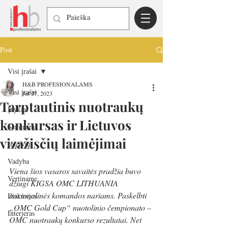
Post
Visi įrašai
H&B PROFESIONALAMS
Visi įrašai
Jul 27, 2023
Tarptautinis nuotraukų
Įvykiai
konkursas ir Lietuvos
Seminarai
vizažisčių laimėjimai
Interviu
Vadyba
Viena šios vasaros savaitės pradžia buvo 
Vertiname
džiugi KIGSA OMC LITHUANIA 
nacionalinės komandos nariams. Paskelbti 
Diskusijos
„OMC Gold Cup“ nuotolinio čempionato – 
Interjeras
OMC nuotraukų konkurso rezultatai. Net 