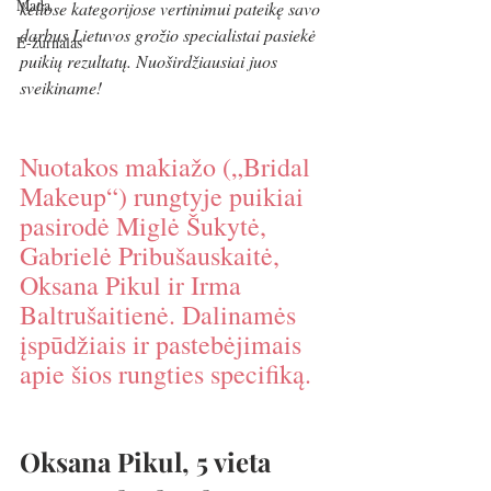
Mada
keliose kategorijose vertinimui pateikę savo 
darbus Lietuvos grožio specialistai pasiekė 
E-žurnalas
puikių rezultatų. Nuoširdžiausiai juos 
sveikiname!
Nuotakos makiažo („Bridal 
Makeup“) rungtyje puikiai 
pasirodė Miglė Šukytė, 
Gabrielė Pribušauskaitė, 
Oksana Pikul ir Irma 
Baltrušaitienė. Dalinamės 
įspūdžiais ir pastebėjimais 
apie šios rungties specifiką.
Oksana Pikul, 5 vieta 