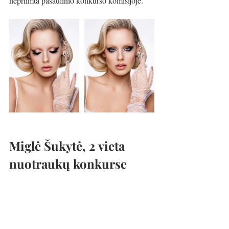
nepriimta pasaulinio konkurso komisijoje.
Miglė Šukytė, 2 vieta 
nuotraukų konkurse