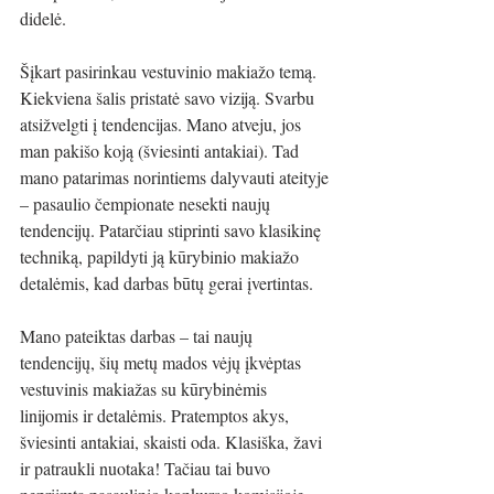
didelė.
Šįkart pasirinkau vestuvinio makiažo temą. 
Kiekviena šalis pristatė savo viziją. Svarbu 
atsižvelgti į tendencijas. Mano atveju, jos 
man pakišo koją (šviesinti antakiai). Tad 
mano patarimas norintiems dalyvauti ateityje 
– pasaulio čempionate nesekti naujų 
tendencijų. Patarčiau stiprinti savo klasikinę 
techniką, papildyti ją kūrybinio makiažo 
detalėmis, kad darbas būtų gerai įvertintas.
Mano pateiktas darbas – tai naujų 
tendencijų, šių metų mados vėjų įkvėptas 
vestuvinis makiažas su kūrybinėmis 
linijomis ir detalėmis. Pratemptos akys, 
šviesinti antakiai, skaisti oda. Klasiška, žavi 
ir patraukli nuotaka! Tačiau tai buvo 