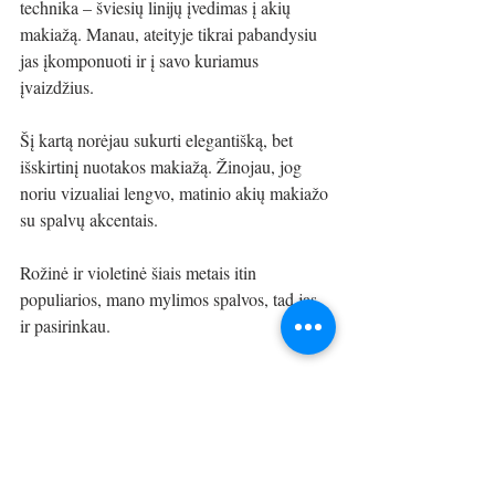
technika – šviesių linijų įvedimas į akių 
makiažą. Manau, ateityje tikrai pabandysiu 
jas įkomponuoti ir į savo kuriamus 
įvaizdžius.
Šį kartą norėjau sukurti elegantišką, bet 
išskirtinį nuotakos makiažą. Žinojau, jog 
noriu vizualiai lengvo, matinio akių makiažo 
su spalvų akcentais. 
Rožinė ir violetinė šiais metais itin 
populiarios, mano mylimos spalvos, tad jas 
ir pasirinkau. 
Džiaugiuosi, kad mano viziją puikiai suprato 
Blizgu.lt
 ir parinko išskirtinius papuošalus, 
tinkančius šiam įvaizdžiui!