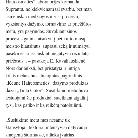
Haircosmetics“ laboratorijos komanda. 
Suprantu, ne kiekvienam tai svarbu, bet man 
asmeniškai medžiagos ir visi procesai, 
vykstantys dažymo, formavimo ar priežiūros 
metu, yra pagrindas. Suvokiant šiuos 
procesus galima atsakyti į bet kurio mūsų 
meistro klausimus, suprasti seką ir numatyti 
pasekmes ar išsiaiškinti negatyvių rezultatų 
priežastis“, – pasakoja E. Kavaliauskienė. 
Nors dar anksti, bet pristatyta ir intriga – 
kitais metais bus atnaujintas pagrindinis 
„Keune Haircosmetics“ dažymo produktas 
dažai „Tinta Color“. Susitikimo metu buvo 
testuojami šie produktai, suteikiant atgalinį 
ryšį, kas patiko ir ką reikėtų patobulinti.
„Susitikimo metu mes nesame tik 
klausytojai, lektoriai intensyviai dalyvauja 
smegenų šturmuose, atlieka įvairias 