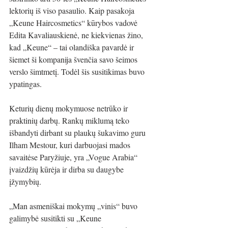
lektorių iš viso pasaulio. Kaip pasakoja 
„Keune Haircosmetics“ kūrybos vadovė 
Edita Kavaliauskienė, ne kiekvienas žino, 
kad „Keune“ – tai olandiška pavardė ir 
šiemet ši kompanija švenčia savo šeimos 
verslo šimtmetį. Todėl šis susitikimas buvo 
ypatingas.
Keturių dienų mokymuose netrūko ir 
praktinių darbų. Rankų miklumą teko 
išbandyti dirbant su plaukų šukavimo guru 
Ilham Mestour, kuri darbuojasi mados 
savaitėse Paryžiuje, yra „Vogue Arabia“ 
įvaizdžių kūrėja ir dirba su daugybe 
įžymybių. 
„Man asmeniškai mokymų „vinis“ buvo 
galimybė susitikti su „Keune 