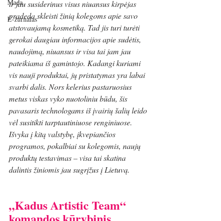
Mada
ir jau susiderinus visus niuansus kirpėjas 
pradeda skleisti žinią kolegoms apie savo 
E-žurnalas
atstovaujamą kosmetiką. Tad jis turi turėti 
gerokai daugiau informacijos apie sudėtis, 
naudojimą, niuansus ir visa tai jam jau 
pateikiama iš gamintojo. Kadangi kuriami 
vis nauji produktai, jų pristatymas yra labai 
svarbi dalis. Nors kelerius pastaruosius 
metus viskas vyko nuotoliniu būdu, šis 
pavasaris technologams iš įvairių šalių leido 
vėl susitikti tarptautiniuose renginiuose. 
Išvyka į kitą valstybę, įkvepiančios 
programos, pokalbiai su kolegomis, naujų 
produktų testavimas – visa tai skatina 
dalintis žiniomis jau sugrįžus į Lietuvą. 
„Kadus Artistic Team“ 
komandos kūrybinis 