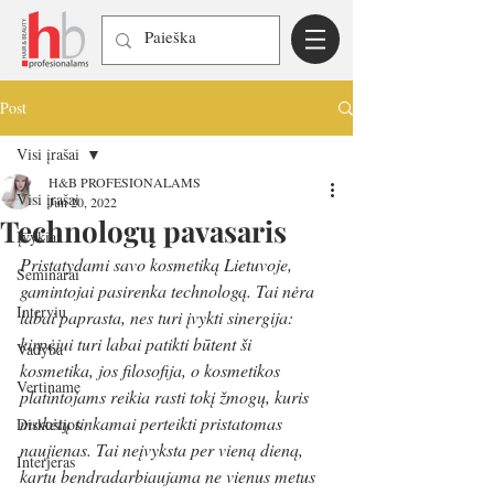
Post
Visi įrašai
H&B PROFESIONALAMS
Visi įrašai
Jun 20, 2022
Technologų pavasaris
Įvykiai
Pristatydami savo kosmetiką Lietuvoje, 
Seminarai
gamintojai pasirenka technologą. Tai nėra 
Interviu
labai paprasta, nes turi įvykti sinergija: 
kirpėjui turi labai patikti būtent ši 
Vadyba
kosmetika, jos filosofija, o kosmetikos 
Vertiname
platintojams reikia rasti tokį žmogų, kuris 
mokėtų tinkamai perteikti pristatomas 
Diskusijos
naujienas. Tai neįvyksta per vieną dieną, 
Interjeras
kartu bendradarbiaujama ne vienus metus 