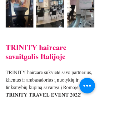
TRINITY haircare 
savaitgalis Italijoje
TRINITY haircare sukvietė savo partnerius, 
klientus ir ambasadorius į nuotykių ir 
linksmybių kupiną savaitgalį Romoje: 
TRINITY TRAVEL EVENT 2022!
TRINITY haircare sukūrė nepamirštamą 
renginį: dalyviai buvo kviečiami į 
informatyvius edukacinius renginius ir 
dirbtuves, ir taip pat galėjo atsipalaiduoti 
linksmuose teminiuose vakarėliuose.