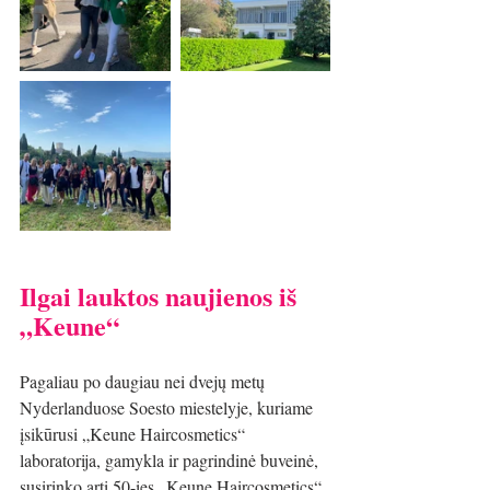
Ilgai lauktos naujienos iš 
„Keune“
Pagaliau po daugiau nei dvejų metų 
Nyderlanduose Soesto miestelyje, kuriame 
įsikūrusi „Keune Haircosmetics“ 
laboratorija, gamykla ir pagrindinė buveinė, 
susirinko arti 50-ies „Keune Haircosmetics“ 