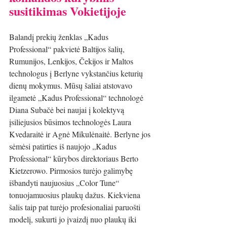
susitikimas Vokietijoje 
Balandį prekių ženklas „Kadus 
Professional“ pakvietė Baltijos šalių, 
Rumunijos, Lenkijos, Čekijos ir Maltos 
technologus į Berlyne vykstančius keturių 
dienų mokymus. Mūsų šaliai atstovavo 
ilgametė „Kadus Professional“ technologė 
Diana Subačė bei naujai į kolektyvą 
įsiliejusios būsimos technologės Laura 
Kvedaraitė ir Agnė Mikulėnaitė. Berlyne jos 
sėmėsi patirties iš naujojo „Kadus 
Professional“ kūrybos direktoriaus Berto 
Kietzerowo. Pirmosios turėjo galimybę 
išbandyti naujuosius „Color Tune“ 
tonuojamuosius plaukų dažus. Kiekviena 
šalis taip pat turėjo profesionaliai paruošti 
modelį, sukurti jo įvaizdį nuo plaukų iki 