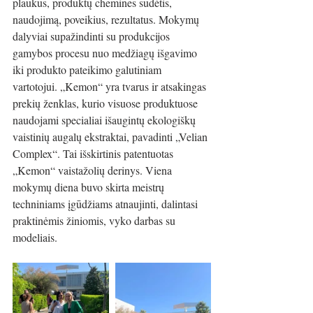
plaukus, produktų chemines sudėtis, 
naudojimą, poveikius, rezultatus. Mokymų 
dalyviai supažindinti su produkcijos 
gamybos procesu nuo medžiagų išgavimo 
iki produkto pateikimo galutiniam 
vartotojui. „Kemon“ yra tvarus ir atsakingas 
prekių ženklas, kurio visuose produktuose 
naudojami specialiai išaugintų ekologiškų 
vaistinių augalų ekstraktai, pavadinti „Velian 
Complex“. Tai išskirtinis patentuotas 
„Kemon“ vaistažolių derinys. Viena 
mokymų diena buvo skirta meistrų 
techniniams įgūdžiams atnaujinti, dalintasi 
praktinėmis žiniomis, vyko darbas su 
modeliais.