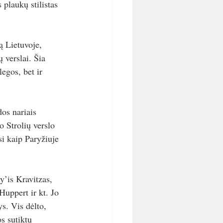
 plaukų stilistas 
ą Lietuvoje, 
 verslai. Šia 
legos, bet ir 
os nariais 
o Strolių verslo 
si kaip Paryžiuje 
y’is Kravitzas, 
uppert ir kt. Jo 
s. Vis dėlto, 
s sutiktų 