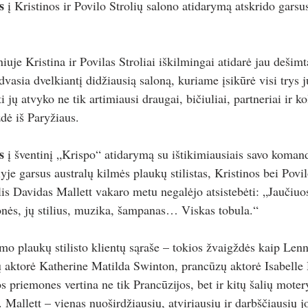
s
 į Kristinos ir Povilo Strolių salono atidarymą atskrido garsus
uje Kristina ir Povilas Stroliai iškilmingai atidarė jau dešimt
dvasia dvelkiantį didžiausią saloną, kuriame įsikūrė visi trys jų
i jų atvyko ne tik artimiausi draugai, bičiuliai, partneriai ir ko
dė iš Paryžiaus. 
s 
į šventinį „Krispo“ atidarymą su ištikimiausiais savo komand
je garsus australų kilmės plaukų stilistas, Kristinos bei Povil
ulis Davidas Mallett vakaro metu negalėjo atsistebėti: „Jaučiuo
nės, jų stilius, muzika, šampanas… Viskas tobula.“
o plaukų stilisto klientų sąraše – tokios žvaigždės kaip Lenn
aktorė Katherine Matilda Swinton, prancūzų aktorė Isabelle H
s priemones vertina ne tik Prancūzijos, bet ir kitų šalių motery
 Mallett – vienas nuoširdžiausių, atviriausių ir darbščiausių jo