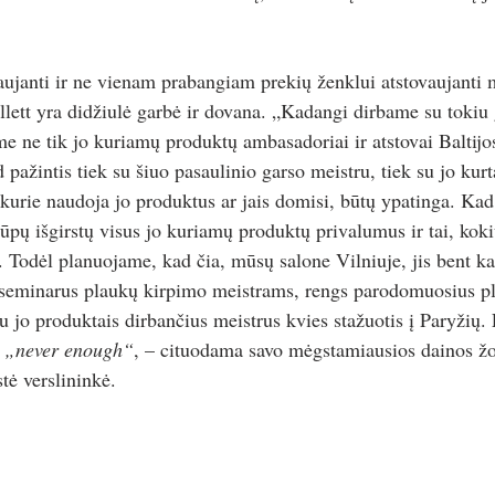
aujanti ir ne vienam prabangiam prekių ženklui atstovaujanti m
allett yra didžiulė garbė ir dovana. „Kadangi dirbame su tokiu
e ne tik jo kuriamų produktų ambasadoriai ir atstovai Baltijos 
d pažintis tiek su šiuo pasaulinio garso meistru, tiek su jo kurt
kurie naudoja jo produktus ar jais domisi, būtų ypatinga. Kad 
lūpų išgirstų visus jo kuriamų produktų privalumus ir tai, koki
. Todėl planuojame, kad čia, mūsų salone Vilniuje, jis bent ka
seminarus plaukų kirpimo meistrams, rengs parodomuosius p
u jo produktais dirbančius meistrus kvies stažuotis į Paryžių.
 
„never enough“
, – cituodama savo mėgstamiausios dainos žo
tė verslininkė. 