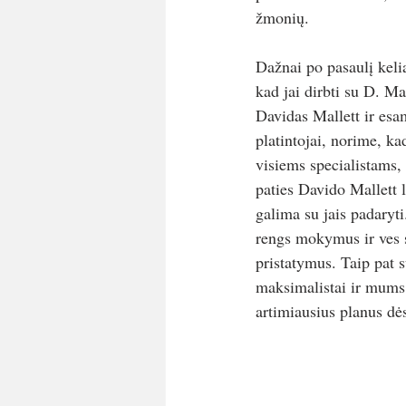
žmonių. 
Dažnai po pasaulį keli
kad jai dirbti su D. M
Davidas Mallett ir esam
platintojai, norime, ka
visiems specialistams, 
paties Davido Mallett 
galima su jais padaryti
rengs mokymus ir ves 
pristatymus. Taip pat s
maksimalistai ir mums
artimiausius planus dės