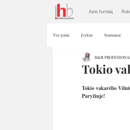
Apie žurnalą
Rub
Visi įrašai
Įvykiai
Seminarai
H&B PROFESION
Tokio va
Tokio vakarėlio Vilni
Paryžiuje!