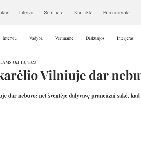
rikos
Interviu
Seminarai
Kontaktai
Prenumerata
Interviu
Vadyba
Vertiname
Diskusijos
Interjeras
ALAMS
Oct 10, 2022
karėlio Vilniuje dar nebu
uje dar nebuvo: net šventėje dalyvavę prancūzai sakė, kad 