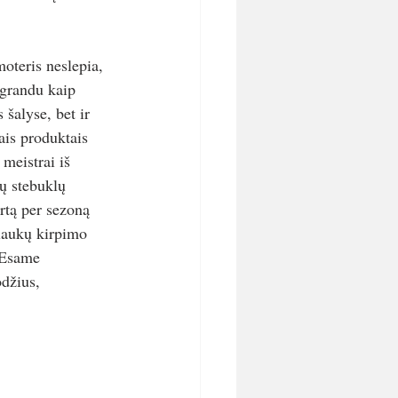
oteris neslepia, 
 grandu kaip 
šalyse, bet ir 
ais produktais 
meistrai iš 
ų stebuklų 
rtą per sezoną 
laukų kirpimo 
 Esame 
džius, 