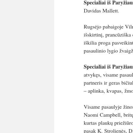
Specialiai iš Paryžiau
Davidas Mallett. 
Rugsėjo pabaigoje Vilni
išskirtinį, prancūziška 
iškilia proga pasveikint
pasaulinio lygio žvaigž
Specialiai iš Paryžiau
atvykęs, visame pasauly
partneris ir geras biči
– aplinka, kvapas, žmo
Visame pasaulyje žinom
Naomi Campbell, britų 
kurtas plaukų priežiūro
pasak K. Strolienės, D.