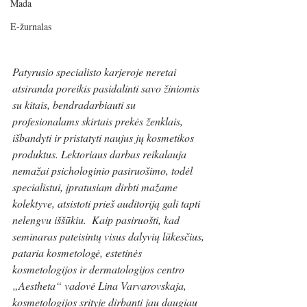
Mada
E-žurnalas
Patyrusio specialisto karjeroje neretai 
atsiranda poreikis pasidalinti savo žiniomis 
su kitais, bendradarbiauti su 
profesionalams skirtais prekės ženklais, 
išbandyti ir pristatyti naujus jų kosmetikos 
produktus. Lektoriaus darbas reikalauja 
nemažai psichologinio pasiruošimo, todėl 
specialistui, įpratusiam dirbti mažame 
kolektyve, atsistoti prieš auditoriją gali tapti 
nelengvu iššūkiu.  Kaip pasiruošti, kad 
seminaras pateisintų visus dalyvių lūkesčius, 
pataria kosmetologė, estetinės 
kosmetologijos ir dermatologijos centro 
„Aestheta“ vadovė Lina Varvarovskaja, 
kosmetologijos srityje dirbanti jau daugiau 