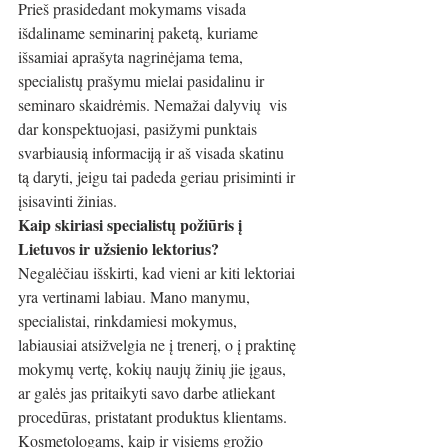
Prieš prasidedant mokymams visada 
išdaliname seminarinį paketą, kuriame 
išsamiai aprašyta nagrinėjama tema, 
specialistų prašymu mielai pasidalinu ir 
seminaro skaidrėmis. Nemažai dalyvių  vis 
dar konspektuojasi, pasižymi punktais 
svarbiausią informaciją ir aš visada skatinu 
tą daryti, jeigu tai padeda geriau prisiminti ir 
įsisavinti žinias. 
Kaip skiriasi specialistų požiūris į 
Lietuvos ir užsienio lektorius?
Negalėčiau išskirti, kad vieni ar kiti lektoriai 
yra vertinami labiau. Mano manymu, 
specialistai, rinkdamiesi mokymus, 
labiausiai atsižvelgia ne į trenerį, o į praktinę 
mokymų vertę, kokių naujų žinių jie įgaus, 
ar galės jas pritaikyti savo darbe atliekant 
procedūras, pristatant produktus klientams. 
Kosmetologams, kaip ir visiems grožio 