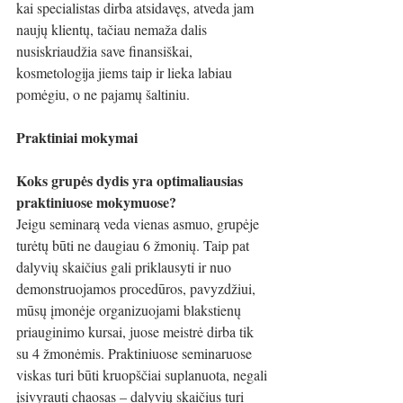
kai specialistas dirba atsidavęs, atveda jam 
naujų klientų, tačiau nemaža dalis 
nusiskriaudžia save finansiškai, 
kosmetologija jiems taip ir lieka labiau 
pomėgiu, o ne pajamų šaltiniu. 
Praktiniai mokymai
Koks grupės dydis yra optimaliausias 
praktiniuose mokymuose?
Jeigu seminarą veda vienas asmuo, grupėje 
turėtų būti ne daugiau 6 žmonių. Taip pat 
dalyvių skaičius gali priklausyti ir nuo 
demonstruojamos procedūros, pavyzdžiui, 
mūsų įmonėje organizuojami blakstienų 
priauginimo kursai, juose meistrė dirba tik 
su 4 žmonėmis. Praktiniuose seminaruose 
viskas turi būti kruopščiai suplanuota, negali 
įsivyrauti chaosas – dalyvių skaičius turi 