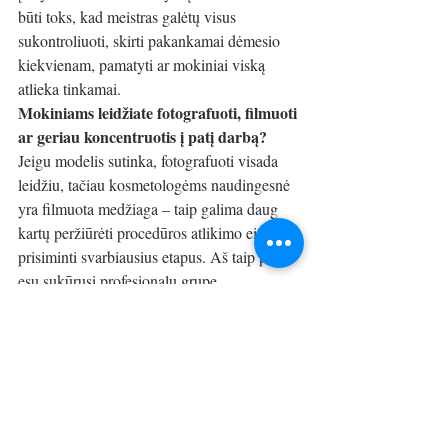
būti toks, kad meistras galėtų visus 
sukontroliuoti, skirti pakankamai dėmesio 
kiekvienam, pamatyti ar mokiniai viską 
atlieka tinkamai.  
Mokiniams leidžiate fotografuoti, filmuoti 
ar geriau koncentruotis į patį darbą?
Jeigu modelis sutinka, fotografuoti visada 
leidžiu, tačiau kosmetologėms naudingesnė 
yra filmuota medžiaga – taip galima daug 
kartų peržiūrėti procedūros atlikimo eigą, 
prisiminti svarbiausius etapus. Aš taip pat 
esu sukūrusi profesionalų grupę 
socialiniame tinkle 
Facebook
, joje įkeliu 
vaizdo įrašus iš seminarų – juos ne tik gali 
peržiūrėti seminare dalyvavę specialistai, bet 
tai puikiai suveikia ir reklamos tikslais. 
Kaip motyvuoti tuos, kurie gėdijasi eiti į 
praktinius seminarus?