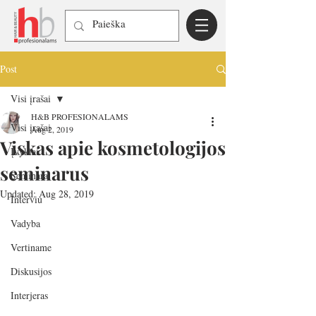
Post
Visi įrašai
H&B PROFESIONALAMS
Visi įrašai
Aug 2, 2019
Viskas apie kosmetologijos
Įvykiai
seminarus
Seminarai
Updated:
Aug 28, 2019
Interviu
Vadyba
Vertiname
Diskusijos
Interjeras