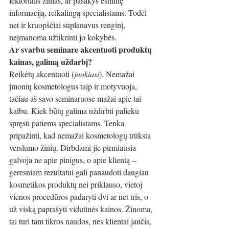
lektoriaus žinias, ar pasakys esminę 
informaciją, reikalingą specialistams. Todėl 
net ir kruopščiai suplanavus renginį, 
neįmanoma užtikrinti jo kokybės. 
Ar svarbu seminare akcentuoti produktų 
kainas, galimą uždarbį?
Reikėtų akcentuoti (
juokiasi
). Nemažai 
įmonių kosmetologus taip ir motyvuoja, 
tačiau aš savo seminaruose mažai apie tai 
kalbu. Kiek būtų galima uždirbti palieku 
spręsti patiems specialistams. Tenka 
pripažinti, kad nemažai kosmetologų trūksta 
verslumo žinių. Dirbdami jie pirmiausia 
galvoja ne apie pinigus, o apie klientą – 
geresniam rezultatui gali panaudoti daugiau 
kosmetikos produktų nei priklauso, vietoj 
vienos procedūros padaryti dvi ar net tris, o 
už viską paprašyti vidutinės kainos. Žinoma, 
tai turi tam tikros naudos, nes klientai jaučia, 