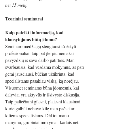
nei 15 metų. 
Teoriniai seminarai
Kaip pateikti informaciją, kad 
klausytojams būtų įdomu?
Seminaro medžiagą stengiuosi išdėstyti 
profesionaliai, taip pat įterpiu nemažai 
pavyzdžių iš savo darbo patirties. Man 
svarbiausia, kad vesdama mokymus, aš pati 
gerai jausčiausi, būčiau užtikrinta, kad 
specialistams pasakiau viską, ką norėjau. 
Visuomet seminaras būna įdomesnis, kai 
dalyviai yra aktyvūs ir išsivysto diskusija. 
Taip paliečiami gilesni, platesni klausimai, 
kurie galbūt nebuvo kilę man pačiai ar 
kitiems specialistams. Dėl to, mano 
manymu, grupiniai mokymai  kartais net 