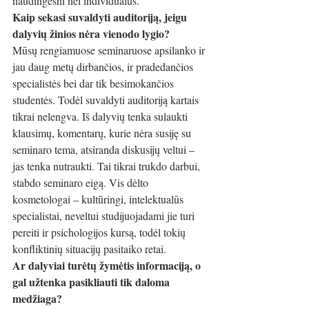
naudingesni nei individualūs. 
Kaip sekasi suvaldyti auditoriją, jeigu 
dalyvių žinios nėra vienodo lygio?
Mūsų rengiamuose seminaruose apsilanko ir 
jau daug metų dirbančios, ir pradedančios 
specialistės bei dar tik besimokančios 
studentės. Todėl suvaldyti auditoriją kartais 
tikrai nelengva. Iš dalyvių tenka sulaukti 
klausimų, komentarų, kurie nėra susiję su 
seminaro tema, atsiranda diskusijų veltui – 
jas tenka nutraukti. Tai tikrai trukdo darbui, 
stabdo seminaro eigą. Vis dėlto 
kosmetologai – kultūringi, intelektualūs 
specialistai, neveltui studijuojadami jie turi 
pereiti ir psichologijos kursą, todėl tokių 
konfliktinių situacijų pasitaiko retai. 
Ar dalyviai turėtų žymėtis informaciją, o 
gal užtenka pasikliauti tik daloma 
medžiaga?