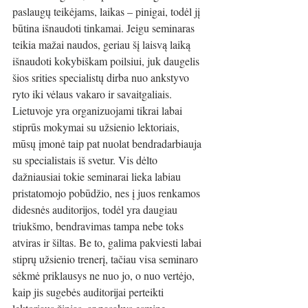
paslaugų teikėjams, laikas – pinigai, todėl jį 
būtina išnaudoti tinkamai. Jeigu seminaras 
teikia mažai naudos, geriau šį laisvą laiką 
išnaudoti kokybiškam poilsiui, juk daugelis 
šios srities specialistų dirba nuo ankstyvo 
ryto iki vėlaus vakaro ir savaitgaliais. 
Lietuvoje yra organizuojami tikrai labai 
stiprūs mokymai su užsienio lektoriais, 
mūsų įmonė taip pat nuolat bendradarbiauja 
su specialistais iš svetur. Vis dėlto 
dažniausiai tokie seminarai lieka labiau 
pristatomojo pobūdžio, nes į juos renkamos 
didesnės auditorijos, todėl yra daugiau 
triukšmo, bendravimas tampa nebe toks 
atviras ir šiltas. Be to, galima pakviesti labai 
stiprų užsienio trenerį, tačiau visa seminaro 
sėkmė priklausys ne nuo jo, o nuo vertėjo, 
kaip jis sugebės auditorijai perteikti 