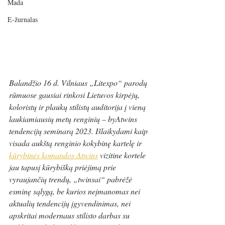
Mada
E-žurnalas
Balandžio 16 d. Vilniaus „Litexpo“ parodų 
rūmuose gausiai rinkosi Lietuvos kirpėjų, 
koloristų ir plaukų stilistų auditorija į vieną 
laukiamiausių metų renginių – byAtwins 
tendencijų seminarą 2023. Išlaikydami kaip 
visada aukštą renginio kokybinę kartelę ir 
kūrybinės komandos Atwins
 vizitine kortele 
jau tapusį kūrybišką priėjimą prie 
vyraujančių trendų, „twinsai“ pabrėžė 
esminę sąlygą, be kurios neįmanomas nei 
aktualių tendencijų įgyvendinimas, nei 
apskritai modernaus stilisto darbas su 