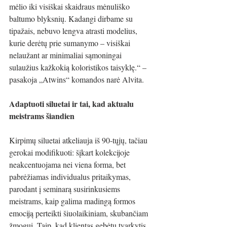
mėlio iki visiškai skaidraus mėnuliško 
baltumo blyksnių. Kadangi dirbame su 
tipažais, nebuvo lengva atrasti modelius, 
kurie derėtų prie sumanymo – visiškai 
nelaužant ar minimaliai sąmoningai 
sulaužius kažkokią koloristikos taisyklę.“ – 
pasakoja „Atwins“ komandos narė Alvita.
Adaptuoti siluetai ir tai, kad aktualu 
meistrams šiandien
Kirpimų siluetai atkeliauja iš 90-tųjų, tačiau 
gerokai modifikuoti: šįkart kolekcijoje 
neakcentuojama nei viena forma, bet 
pabrėžiamas individualus pritaikymas, 
parodant į seminarą susirinkusiems 
meistrams, kaip galima madingą formos 
emociją perteikti šiuolaikiniam, skubančiam 
žmogui. Taip, kad klientas gebėtų tvarkytis 