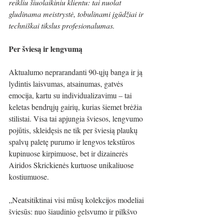
reikliu šiuolaikiniu klientu: tai nuolat 
gludinama meistrystė, tobulinami įgūdžiai ir 
techniškai tikslus profesionalumas.
Per šviesą ir lengvumą
Aktualumo neprarandanti 90-ųjų banga ir ją 
lydintis laisvumas, atsainumas, gatvės 
emocija, kartu su individualizavimu – tai 
keletas bendrųjų gairių, kurias šiemet brėžia 
stilistai. Visa tai apjungia šviesos, lengvumo 
pojūtis, skleidęsis ne tik per šviesią plaukų 
spalvų paletę purumo ir lengvos tekstūros 
kupinuose kirpimuose, bet ir dizainerės 
Airidos Skrickienės kurtuose unikaliuose 
kostiumuose.
„Neatsitiktinai visi mūsų kolekcijos modeliai 
šviesūs: nuo šiaudinio gelsvumo ir pilkšvo 