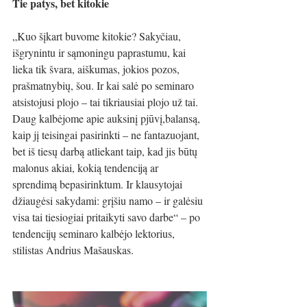
Tie patys, bet kitokie
„Kuo šįkart buvome kitokie? Sakyčiau, 
išgrynintu ir sąmoningu paprastumu, kai 
lieka tik švara, aiškumas, jokios pozos, 
prašmatnybių, šou. Ir kai salė po seminaro 
atsistojusi plojo – tai tikriausiai plojo už tai. 
Daug kalbėjome apie auksinį pjūvį,balansą, 
kaip jį teisingai pasirinkti – ne fantazuojant, 
bet iš tiesų darbą atliekant taip, kad jis būtų 
malonus akiai, kokią tendenciją ar 
sprendimą bepasirinktum. Ir klausytojai 
džiaugėsi sakydami: grįšiu namo – ir galėsiu 
visa tai tiesiogiai pritaikyti savo darbe“ – po 
tendencijų seminaro kalbėjo lektorius, 
stilistas Andrius Mašauskas.