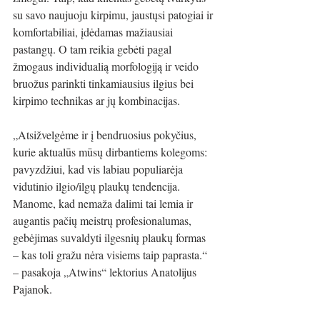
su savo naujuoju kirpimu, jaustųsi patogiai ir 
komfortabiliai, įdėdamas mažiausiai 
pastangų. O tam reikia gebėti pagal 
žmogaus individualią morfologiją ir veido 
bruožus parinkti tinkamiausius ilgius bei 
kirpimo technikas ar jų kombinacijas.
„Atsižvelgėme ir į bendruosius pokyčius, 
kurie aktualūs mūsų dirbantiems kolegoms: 
pavyzdžiui, kad vis labiau populiarėja 
vidutinio ilgio/ilgų plaukų tendencija. 
Manome, kad nemaža dalimi tai lemia ir 
augantis pačių meistrų profesionalumas, 
gebėjimas suvaldyti ilgesnių plaukų formas 
– kas toli gražu nėra visiems taip paprasta.“ 
– pasakoja „Atwins“ lektorius Anatolijus 
Pajanok.