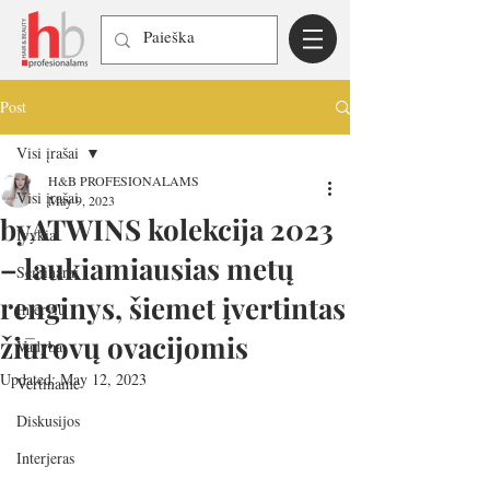
Post
Visi įrašai
H&B PROFESIONALAMS
Visi įrašai
May 9, 2023
byATWINS kolekcija 2023
Įvykiai
– laukiamiausias metų
Seminarai
renginys, šiemet įvertintas
Interviu
žiūrovų ovacijomis
Vadyba
Updated:
May 12, 2023
Vertiname
Diskusijos
Interjeras