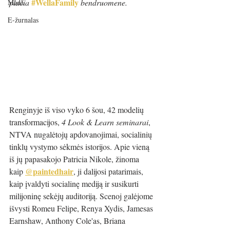
#WellaFamily
plačia 
bendruomene.
Mada
E-žurnalas
Renginyje iš viso vyko 6 šou, 42 modelių 
transformacijos, 
4 Look & Learn seminarai
, 
NTVA nugalėtojų apdovanojimai, socialinių 
tinklų vystymo sėkmės istorijos. Apie vieną 
iš jų papasakojo Patricia Nikole, žinoma 
@paintedhair
kaip 
, ji dalijosi patarimais, 
kaip įvaldyti socialinę mediją ir susikurti 
milijoninę sekėjų auditoriją. Scenoj galėjome 
išvysti Romeu Felipe, Renya Xydis, Jamesas 
Earnshaw, Anthony Cole'as, Briana 