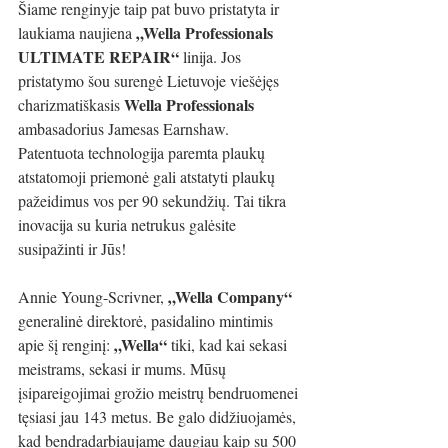
Šiame renginyje taip pat buvo pristatyta ir 
„Wella Professionals 
laukiama naujiena 
ULTIMATE REPAIR“ 
linija. Jos 
pristatymo šou surengė Lietuvoje viešėjęs 
Wella Professionals 
charizmatiškasis 
ambasadorius Jamesas Earnshaw. 
Patentuota technologija paremta plaukų 
atstatomoji priemonė gali atstatyti plaukų 
pažeidimus vos per 90 sekundžių. Tai tikra 
inovacija su kuria netrukus galėsite 
susipažinti ir Jūs!
„Wella Company“ 
Annie Young-Scrivner, 
generalinė direktorė, pasidalino mintimis 
„Wella“ 
apie šį renginį: 
tiki, kad kai sekasi 
meistrams, sekasi ir mums. Mūsų 
įsipareigojimai grožio meistrų bendruomenei 
tęsiasi jau 143 metus. Be galo didžiuojamės, 
kad bendradarbiaujame daugiau kaip su 500 