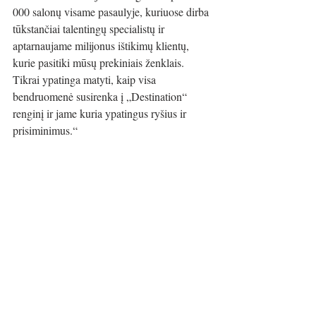
000 salonų visame pasaulyje, kuriuose dirba 
tūkstančiai talentingų specialistų ir 
aptarnaujame milijonus ištikimų klientų, 
kurie pasitiki mūsų prekiniais ženklais. 
Tikrai ypatinga matyti, kaip visa 
bendruomenė susirenka į „Destination“ 
renginį ir jame kuria ypatingus ryšius ir 
prisiminimus.“