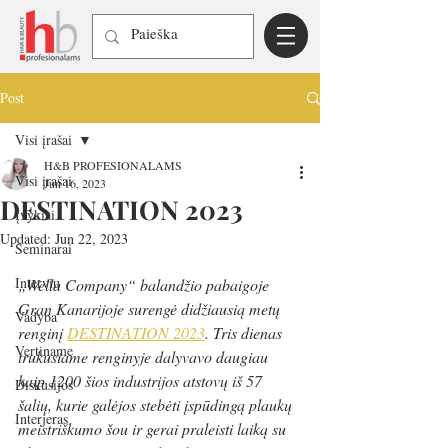
Post
Visi įrašai
H&B PROFESIONALAMS
Visi įrašai
Jun 16, 2023
DESTINATION 2023
Įvykiai
Updated:
Jun 22, 2023
Seminarai
Interviu
„Wella Company“ balandžio pabaigoje 
Gran Kanarijoje surengė didžiausią metų 
Vadyba
renginį 
DESTINATION 2023
. Tris dienas 
Vertiname
trukusiame renginyje dalyvavo daugiau 
kaip 1200 šios industrijos atstovų iš 57 
Diskusijos
šalių, kurie galėjos stebėti įspūdingą plaukų 
Interjeras
meistriškumo šou ir gerai praleisti laiką su 