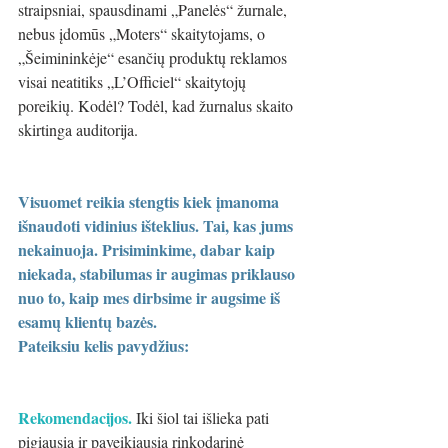
straipsniai, spausdinami „Panelės“ žurnale, 
nebus įdomūs „Moters“ skaitytojams, o 
„Šeimininkėje“ esančių produktų reklamos 
visai neatitiks „L’Officiel“ skaitytojų 
poreikių. Kodėl? Todėl, kad žurnalus skaito 
skirtinga auditorija. 
Visuomet reikia stengtis kiek įmanoma 
išnaudoti vidinius išteklius. Tai, kas jums 
nekainuoja. Prisiminkime, dabar kaip 
niekada, stabilumas ir augimas priklauso 
nuo to, kaip mes dirbsime ir augsime iš 
esamų klientų bazės. 
Pateiksiu kelis pavydžius:
Rekomendacijos.
 Iki šiol tai išlieka pati 
pigiausia ir paveikiausia rinkodarinė 