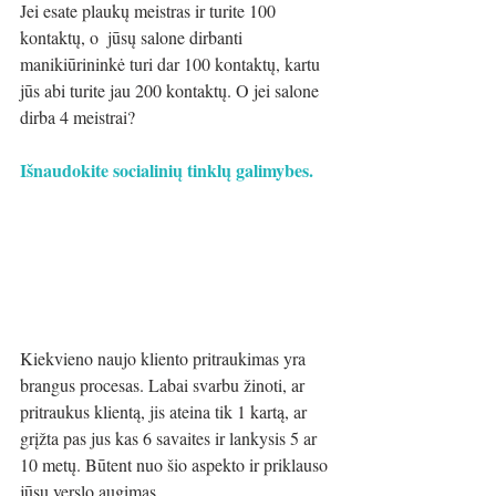
Jei esate plaukų meistras ir turite 100 
kontaktų, o  jūsų salone dirbanti 
manikiūrininkė turi dar 100 kontaktų, kartu 
jūs abi turite jau 200 kontaktų. O jei salone 
dirba 4 meistrai? 
Išnaudokite socialinių tinklų galimybes. 
Kiekvieno naujo kliento pritraukimas yra 
brangus procesas. Labai svarbu žinoti, ar 
pritraukus klientą, jis ateina tik 1 kartą, ar 
grįžta pas jus kas 6 savaites ir lankysis 5 ar 
10 metų. Būtent nuo šio aspekto ir priklauso 
jūsų verslo augimas. 