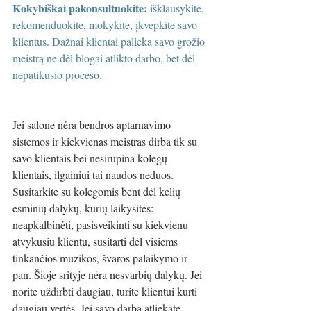
Kokybiškai pakonsultuokite:
 išklausykite, 
rekomenduokite, mokykite, įkvėpkite savo 
klientus. Dažnai klientai palieka savo grožio 
meistrą ne dėl blogai atlikto darbo, bet dėl 
nepatikusio proceso. 
Jei salone nėra bendros aptarnavimo 
sistemos ir kiekvienas meistras dirba tik su 
savo klientais bei nesirūpina kolegų 
klientais, ilgainiui tai naudos neduos. 
Susitarkite su kolegomis bent dėl kelių 
esminių dalykų, kurių laikysitės: 
neapkalbinėti, pasisveikinti su kiekvienu 
atvykusiu klientu, susitarti dėl visiems 
tinkančios muzikos, švaros palaikymo ir 
pan. Šioje srityje nėra nesvarbių dalykų. Jei 
norite uždirbti daugiau, turite klientui kurti 
daugiau vertės. Jei savo darbą atliekate 