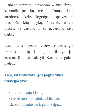
Kalbant paprastai, rinkodara – visų formų 
komunikacija: ką mes kalbame, kaip 
atrodome, koks logotipas, spalvos ir 
tūkstančiai kitų dalykų. Iš esmės tai yra 
viskas, ką darome ir ko nedarome savo 
darbe.
Dažniausias meistro, vadovo rūpestis yra 
pritraukti naujų klientų ir išlaikyti jau 
esamus. Kaip tai padaryti? Kas mums galėtų 
padėti?
Taip, tai rinkodara. Jos pagrindinės 
funkcijos yra:
·   Pritraukti naujų klientų.
·   Paversti juos nuolatiniais klientais.
·   Išlaikyti klientus kiek galima ilgiau.