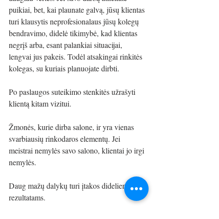
puikiai, bet, kai plaunate galvą, jūsų klientas 
turi klausytis neprofesionalaus jūsų kolegų 
bendravimo, didelė tikimybė, kad klientas 
negrįš arba, esant palankiai situacijai, 
lengvai jus pakeis. Todėl atsakingai rinkitės 
kolegas, su kuriais planuojate dirbti. 
Po paslaugos suteikimo stenkitės užrašyti 
klientą kitam vizitui. 
Žmonės, kurie dirba salone, ir yra vienas 
svarbiausių rinkodaros elementų. Jei 
meistrai nemylės savo salono, klientai jo irgi 
nemylės. 
Daug mažų dalykų turi įtakos dideliems 
rezultatams. 