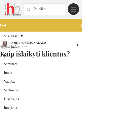
Post
Visi įrašai
H&B PROFESIONALAMS
Visi įrašai
Nov 13, 2020
Kaip išlaikyti klientus?
Įvykiai
Seminarai
Interviu
Vadyba
Vertiname
Diskusijos
Interjeras