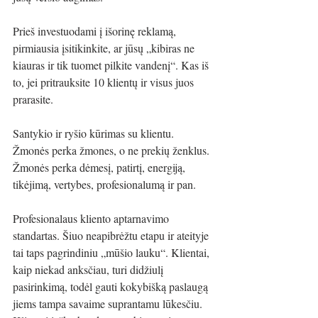
Prieš investuodami į išorinę reklamą, 
pirmiausia įsitikinkite, ar jūsų „kibiras ne 
kiauras ir tik tuomet pilkite vandenį“. Kas iš 
to, jei pritrauksite 10 klientų ir visus juos 
prarasite. 
Santykio ir ryšio kūrimas su klientu. 
Žmonės perka žmones, o ne prekių ženklus. 
Žmonės perka dėmesį, patirtį, energiją, 
tikėjimą, vertybes, profesionalumą ir pan. 
Profesionalaus kliento aptarnavimo 
standartas. Šiuo neapibrėžtu etapu ir ateityje 
tai taps pagrindiniu „mūšio lauku“. Klientai, 
kaip niekad anksčiau, turi didžiulį 
pasirinkimą, todėl gauti kokybišką paslaugą 
jiems tampa savaime suprantamu lūkesčiu. 