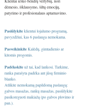
Klientai ieško bendrų vertybių, nori 
dėmesio, išklausymo, šiltų emocijų, 
patyrimo ir profesionalaus aptarnavimo.
Pasiūlykite 
klientui lojalumo programą, 
pavyzdžiui, kas 6 paslauga nemokama.
Pasveikinkite
 Kalėdų, gimtadienio ar 
kitomis progomis.
Padėkokite
 už tai, kad lankosi. Tarkime, 
ranka parašyta padėka ant jūsų firminio 
blanko.
Atlikite nemokamą papildomą paslaugą: 
galvos masažas, rankų masažas, pasiūlykite 
pasikoreguoti makiažą (po galvos plovimo ir 
pan.).