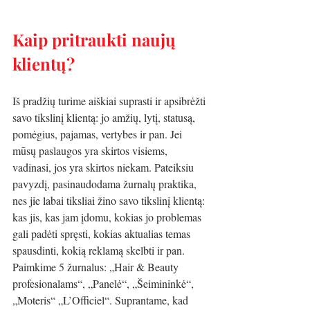
Kaip pritraukti naujų 
klientų?
Iš pradžių turime aiškiai suprasti ir apsibrėžti 
savo tikslinį klientą: jo amžių, lytį, statusą, 
pomėgius, pajamas, vertybes ir pan. Jei 
mūsų paslaugos yra skirtos visiems, 
vadinasi, jos yra skirtos niekam. Pateiksiu 
pavyzdį, pasinaudodama žurnalų praktika, 
nes jie labai tiksliai žino savo tikslinį klientą: 
kas jis, kas jam įdomu, kokias jo problemas 
gali padėti spręsti, kokias aktualias temas 
spausdinti, kokią reklamą skelbti ir pan. 
Paimkime 5 žurnalus: „Hair & Beauty 
profesionalams“, „Panelė“, „Šeimininkė“, 
„Moteris“ „L’Officiel“. Suprantame, kad 