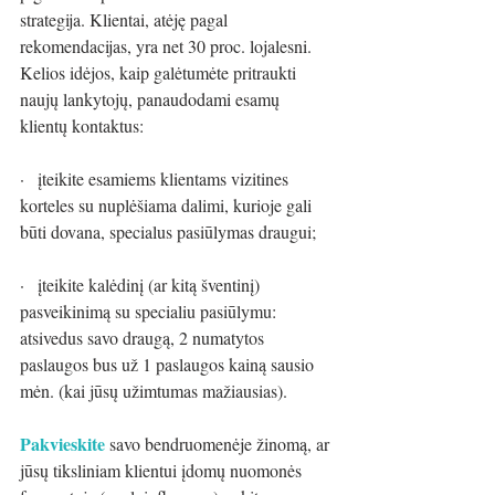
strategija. Klientai, atėję pagal 
rekomendacijas, yra net 30 proc. lojalesni. 
Kelios idėjos, kaip galėtumėte pritraukti 
naujų lankytojų, panaudodami esamų 
klientų kontaktus: 
·   įteikite esamiems klientams vizitines 
korteles su nuplėšiama dalimi, kurioje gali 
būti dovana, specialus pasiūlymas draugui;
·   įteikite kalėdinį (ar kitą šventinį) 
pasveikinimą su specialiu pasiūlymu: 
atsivedus savo draugą, 2 numatytos 
paslaugos bus už 1 paslaugos kainą sausio 
mėn. (kai jūsų užimtumas mažiausias).
Pakvieskite
savo bendruomenėje žinomą, ar 
jūsų tiksliniam klientui įdomų nuomonės 