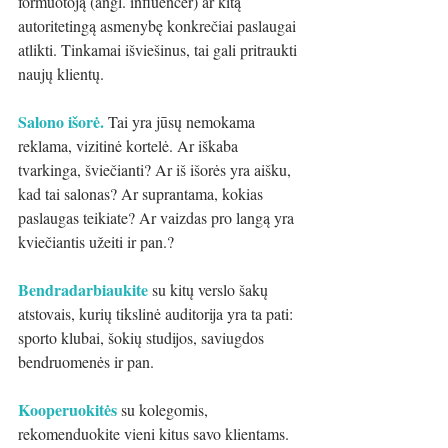
formuotoją (angl. influencer) ar kitą 
autoritetingą asmenybę konkrečiai paslaugai 
atlikti. Tinkamai išviešinus, tai gali pritraukti 
naujų klientų.
Salono išorė.
Tai yra jūsų nemokama 
reklama, vizitinė kortelė. Ar iškaba 
tvarkinga, šviečianti? Ar iš išorės yra aišku, 
kad tai salonas? Ar suprantama, kokias 
paslaugas teikiate? Ar vaizdas pro langą yra 
kviečiantis užeiti ir pan.? 
Bendradarbiaukite
 su kitų verslo šakų 
atstovais, kurių tikslinė auditorija yra ta pati: 
sporto klubai, šokių studijos, saviugdos 
bendruomenės ir pan. 
Kooperuokitės
 su kolegomis, 
rekomenduokite vieni kitus savo klientams. 