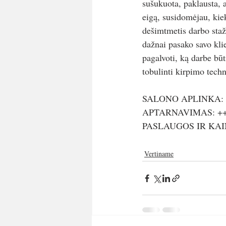
sušukuota, paklausta, 
eigą, susidomėjau, kiek
dešimtmetis darbo stažo
dažnai pasako savo klie
pagalvoti, ką darbe būti
tobulinti kirpimo techn
SALONO APLINKA: 
APTARNAVIMAS: +
PASLAUGOS IR KAI
Vertiname