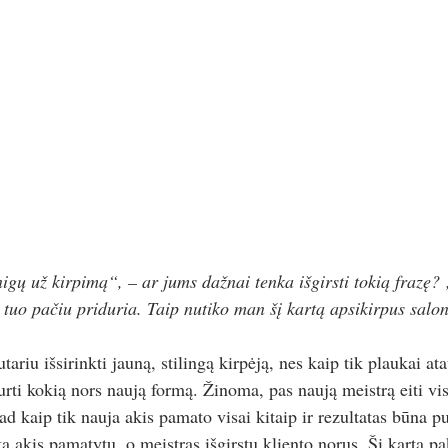
nigų už kirpimą“, – ar jums dažnai tenka išgirsti tokią frazę?
 tuo pačiu priduria. Taip nutiko man šį kartą apsikirpus salon
ariu išsirinkti jauną, stilingą kirpėją, nes kaip tik plaukai at
rti kokią nors naują formą. Žinoma, pas naują meistrą eiti vis
ad kaip tik nauja akis pamato visai kitaip ir rezultatas būna p
ta akis pamatytų, o meistras išgirstų kliento norus. Šį kartą p