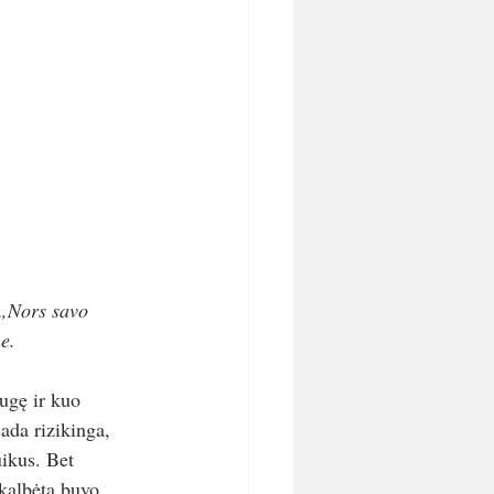
 „Nors savo 
e. 
augę ir kuo 
ada rizikinga, 
uikus. Bet 
akalbėta buvo 