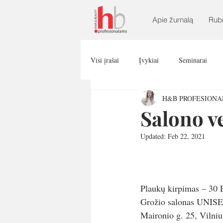
Apie žurnalą
Rub
Visi įrašai
Įvykiai
Seminarai
H&B PROFESION
Salono v
Updated:
Feb 22, 2021
Plaukų kirpimas – 30
Grožio salonas UNIS
Maironio g. 25, Vilniu