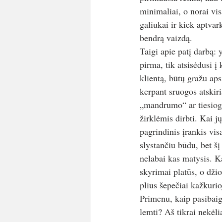
minimaliai, o norai vis
galiukai ir kiek aptvar
bendrą vaizdą. 
Taigi apie patį darbą: 
pirma, tik atsisėdusi į
klientą, būtų gražu aps
kerpant sruogos atskiri
„mandrumo“ ar tiesiog 
žirklėmis dirbti. Kai j
pagrindinis įrankis vis
slystančiu būdu, bet šį
nelabai kas matysis. K
skyrimai platūs, o dži
plius šepečiai kažkurio
Primenu, kaip pasibaig
lemti? Aš tikrai nekėlia