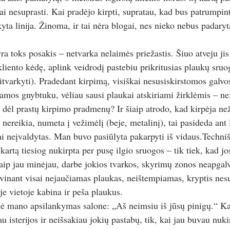
ai nesuprasti. Kai pradėjo kirpti, supratau, kad bus patrumpin
kyta linija. Žinoma, ir tai nėra blogai, nes nieko nebus padary
yra toks posakis – netvarka nelaimės priežastis. Šiuo atveju jis
 kliento kėdę, aplink veidrodį pastebiu prikritusias plaukų sruo
itvarkyti). Pradedant kirpimą, visiškai nesusiskirstomos galvo
amos gnybtuku, vėliau sausi plaukai atskiriami žirklėmis – než
dėl prastų kirpimo pradmenų? Ir šiaip atrodo, kad kirpėja než
ų nereikia, numeta į vežimėlį (beje, metalinį), tai pasideda ant 
ai neįvaldytas. Man buvo pasiūlyta pakarpyti iš vidaus.Techniš
 kartą tiesiog nukirpta per pusę ilgio sruogos – tik tiek, kad jo
aip jau minėjau, darbe jokios tvarkos, skyrimų zonos neapgalv
ovinant visai nejaučiamas plaukas, neištempiamas, kryptis nes
je vietoje kabina ir peša plaukus. 
ė mano apsilankymas salone: „Aš neimsiu iš jūsų pinigų.“ Kas
u isterijos ir neišsakiau jokių pastabų, tik, kai jau buvau nukir