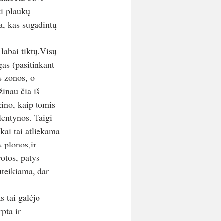
ti plaukų 
ta, kas sugadintų 
 labai tiktų.Visų 
gas (pasitinkant 
s zonos, o 
inau čia iš 
ino, kaip tomis 
lentynos. Taigi 
kai tai atliekama 
s plonos,ir 
otos, patys 
uteikiama, dar 
 tai galėjo 
pta ir 