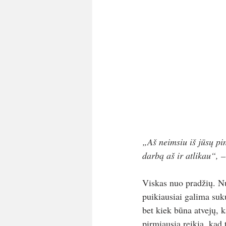
„Aš neimsiu iš jūsų pi
darbą aš ir atlikau“, –
Viskas nuo pradžių. Nut
puikiausiai galima suku
bet kiek būna atvejų, k
pirmiausia reikia, kad 