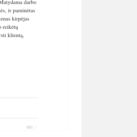
“ Matydama darbo 
ės, ir paminėtas 
ienas kirpėjas 
 reikėtų 
sti klientą, 