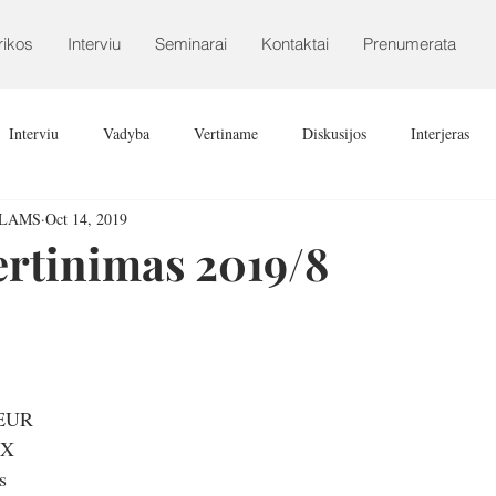
rikos
Interviu
Seminarai
Kontaktai
Prenumerata
Interviu
Vadyba
Vertiname
Diskusijos
Interjeras
ALAMS
Oct 14, 2019
ertinimas 2019/8
 EUR
EX
s