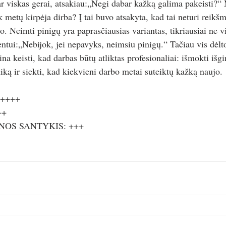
ar viskas gerai, atsakiau:„Negi dabar kažką galima pakeisti?
 metų kirpėja dirba? Į tai buvo atsakyta, kad tai neturi reikšm
. Neimti pinigų yra paprasčiausias variantas, tikriausiai ne v
ntui:„Nebijok, jei nepavyks, neimsiu pinigų.“ Tačiau vis dėlto
na keisti, kad darbas būtų atliktas profesionaliai: išmokti išgir
iką ir siekti, kad kiekvieni darbo metai suteiktų kažką naujo. 
++++
++
NOS SANTYKIS: +++