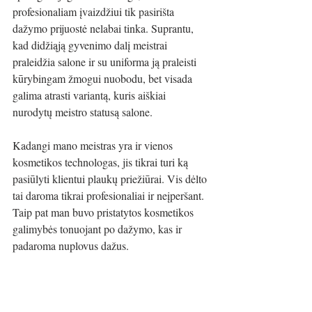
profesionaliam įvaizdžiui tik pasirišta 
dažymo prijuostė nelabai tinka. Suprantu, 
kad didžiąją gyvenimo dalį meistrai 
praleidžia salone ir su uniforma ją praleisti 
kūrybingam žmogui nuobodu, bet visada 
galima atrasti variantą, kuris aiškiai 
nurodytų meistro statusą salone.
Kadangi mano meistras yra ir vienos 
kosmetikos technologas, jis tikrai turi ką 
pasiūlyti klientui plaukų priežiūrai. Vis dėlto 
tai daroma tikrai profesionaliai ir neįperšant. 
Taip pat man buvo pristatytos kosmetikos 
galimybės tonuojant po dažymo, kas ir 
padaroma nuplovus dažus.