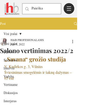
Post
Visi įrašai
H&B PROFESIONALAMS
Visi įrašai
Apr 5, 2022
Salono vertinimas 2022/2
Įvykiai
„Savana“ grožio studija
Seminarai
V. Kudirkos g. 3, Vilnius
Interviu
Šviesinimas sruogelėmis ir šaknų dažymas – 
Vadyba
65 eur
Vertiname
Diskusijos
Interjeras