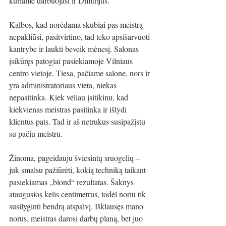
kuriame darbuojasi ir Dmitrijus.
Kalbos, kad norėdama skubiai pas meistrą 
nepakliūsi, pasitvirtino, tad teko apsišarvuoti 
kantrybe ir laukti beveik mėnesį. Salonas 
įsikūręs patogiai pasiekiamoje Vilniaus 
centro vietoje. Tiesa, pačiame salone, nors ir 
yra administratoriaus vieta, niekas 
nepasitinka. Kiek vėliau įsitikinu, kad 
kiekvienas meistras pasitinka ir išlydi 
klientus pats. Tad ir aš netrukus susipažįstu 
su pačiu meistru.
Žinoma, pageidauju šviesintų sruogelių – 
juk smalsu pažiūrėti, kokią techniką taikant 
pasiekiamas „blond“ rezultatas. Šaknys 
ataugusios kelis centimetrus, todėl noriu tik 
susilyginti bendrą atspalvį. Išklausęs mano 
norus, meistras darosi darbų planą, bet juo 