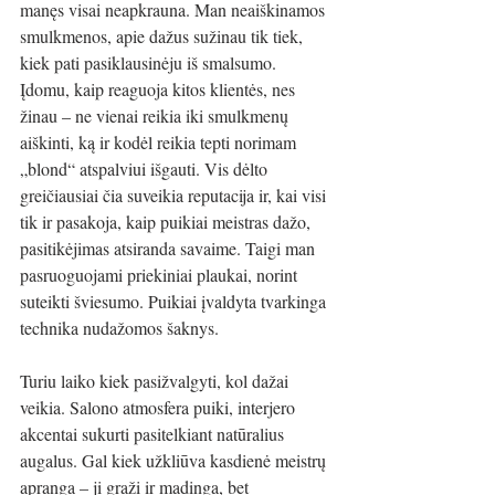
manęs visai neapkrauna. Man neaiškinamos 
smulkmenos, apie dažus sužinau tik tiek, 
kiek pati pasiklausinėju iš smalsumo. 
Įdomu, kaip reaguoja kitos klientės, nes 
žinau – ne vienai reikia iki smulkmenų 
aiškinti, ką ir kodėl reikia tepti norimam 
„blond“ atspalviui išgauti. Vis dėlto 
greičiausiai čia suveikia reputacija ir, kai visi 
tik ir pasakoja, kaip puikiai meistras dažo, 
pasitikėjimas atsiranda savaime. Taigi man 
pasruoguojami priekiniai plaukai, norint 
suteikti šviesumo. Puikiai įvaldyta tvarkinga 
technika nudažomos šaknys.
Turiu laiko kiek pasižvalgyti, kol dažai 
veikia. Salono atmosfera puiki, interjero 
akcentai sukurti pasitelkiant natūralius 
augalus. Gal kiek užkliūva kasdienė meistrų 
apranga – ji graži ir madinga, bet 