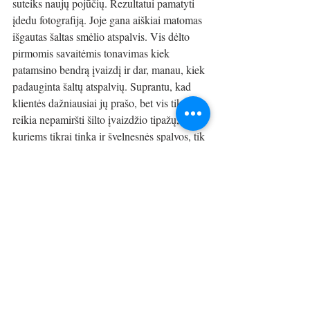
suteiks naujų pojūčių. Rezultatui pamatyti 
įdedu fotografiją. Joje gana aiškiai matomas 
išgautas šaltas smėlio atspalvis. Vis dėlto 
pirmomis savaitėmis tonavimas kiek 
patamsino bendrą įvaizdį ir dar, manau, kiek 
padauginta šaltų atspalvių. Suprantu, kad 
klientės dažniausiai jų prašo, bet vis tik 
reikia nepamiršti šilto įvaizdžio tipažų, 
kuriems tikrai tinka ir švelnesnės spalvos, tik 
reikia jas tinkamai parinkti. Kadangi dabar 
dažymo technologijoje tonavimas suteikia 
daug galimybių, reikia jomis naudotis.
Dvi valandos neprailgo, nes sulaukiau 
pakankamai dėmesio, o ir paslauga buvo 
atlikta puikiai. Be to, išsisklaidė dar vienas 
mitas, kad tai labai brangu – sumokėjau 65 
eurus, kas, manau, yra tikrai gana padori 
kaina.