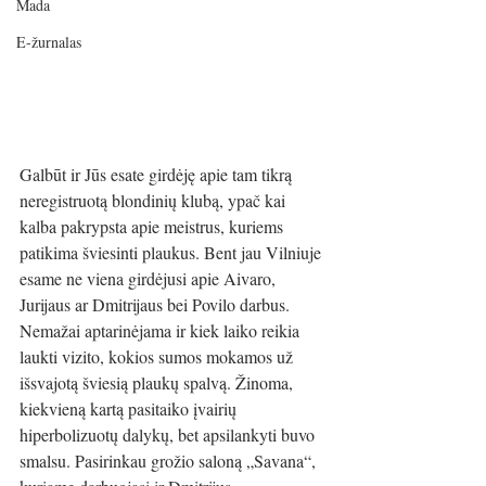
Mada
E-žurnalas
Galbūt ir Jūs esate girdėję apie tam tikrą 
neregistruotą blondinių klubą, ypač kai 
kalba pakrypsta apie meistrus, kuriems 
patikima šviesinti plaukus. Bent jau Vilniuje 
esame ne viena girdėjusi apie Aivaro, 
Jurijaus ar Dmitrijaus bei Povilo darbus. 
Nemažai aptarinėjama ir kiek laiko reikia 
laukti vizito, kokios sumos mokamos už 
išsvajotą šviesią plaukų spalvą. Žinoma, 
kiekvieną kartą pasitaiko įvairių 
hiperbolizuotų dalykų, bet apsilankyti buvo 
smalsu. Pasirinkau grožio saloną „Savana“, 