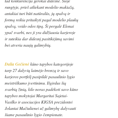
tad konkurencija gerokai didesnė. Šioje 
rungtyje, prieš atliekant modelio makiažą, 
antakiai turi būti natūralūs, jų spalvą ir 
formą reikia pritaikyti pagal modelio plaukų 
spalvą, veido odos tipą. Ši pergalė Elonai 
ypač svarbi, nes ji yra didžiausia karjeroje 
ir suteikia dar didesnį pasitikėjimą savimi 
bei atveria naujų galimybių.
Dalia Gečienė
kūno tapybos kategorijoje 
tarp 27 dalyvių laimėjo bronzą ir savo 
karjeros portfelį pasipildė pasaulinio lygio 
meistriškumo įvertinimu. Išgirdus šią 
svarbią žinią, kilo noras padėkoti savo kūno 
tapybos mokytojai Margaritai Sajetai-
Vasilko ir asociacijos KIGSA prezidentei 
Jolantai Mačiulienei už galimybę dalyvauti 
šiame pasaulinio lygio čempionate.