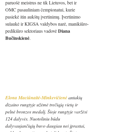
paruošė meistrus ne tik Lietuvos, bet ir 
OMC pasauliniam čempionatui, kurie 
pasiekė itin aukštų įvertinimų. Įvertinimo 
sulaukė ir KIGSA valdybos narė, manikiūro-
Diana 
pedikiūro sektoriaus vadovė 
Bučinskienė
.
Elona Maciūnaitė-Minkevičienė
antakių 
dizaino rungtyje užėmė trečiąją vietą ir 
pelnė bronzos medalį. Šioje rungtyje varžėsi 
124 dalyvės. Nuotoliniu būdu 
dalyvaujančiųjų buvo daugiau nei įprastai, 