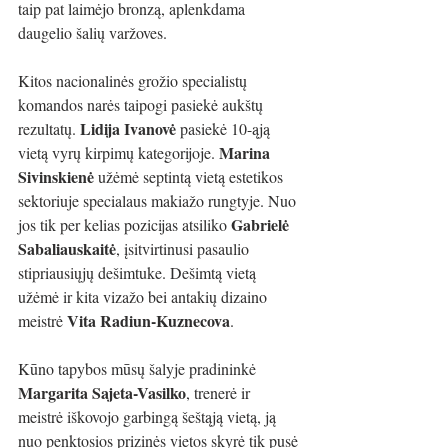
taip pat laimėjo bronzą, aplenkdama 
daugelio šalių varžoves.
Kitos nacionalinės grožio specialistų 
komandos narės taipogi pasiekė aukštų 
Lidija Ivanovė 
rezultatų. 
pasiekė 10-ąją 
Marina 
vietą vyrų kirpimų kategorijoje. 
Sivinskienė
 užėmė septintą vietą estetikos 
sektoriuje specialaus makiažo rungtyje. Nuo 
Gabrielė 
jos tik per kelias pozicijas atsiliko 
Sabaliauskaitė
, įsitvirtinusi pasaulio 
stipriausiųjų dešimtuke. Dešimtą vietą 
užėmė ir kita vizažo bei antakių dizaino 
Vita Radiun-Kuznecova
meistrė 
.
Kūno tapybos mūsų šalyje pradininkė 
Margarita Sajeta-Vasilko
, trenerė ir 
meistrė iškovojo garbingą šeštąją vietą, ją 
nuo penktosios prizinės vietos skyrė tik pusė 