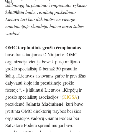
Mada
iškilmingų tarptautinio čempionato, vykusio 
E-žurnalas
nuotoliniu būdu, rezultatų paskelbimo. 
Lietuva turi kuo didžiuotis: ne vienoje 
nominacijoje skambėjo būtent mūsų šalies 
vardas! 
OMC tarptautinis grožio čempionatas
buvo transliuojamas iš Niujorko. OMC 
organizacija vienija beveik pusę milijono 
grožio specialistų iš bemaž 50 pasaulio 
šalių. „Lietuvos atstovams garbė ir prestižas 
dalyvauti šioje itin prestižinėje grožio 
fiestoje“, - įsitikinusi Lietuvos „Kirpėjų ir 
grožio specialistų asociacijos“ (
KIGSA
) 
Jolanta Mačiulienė
prezidentė 
, kuri buvo 
įvertinta OMC direktorių tarybos bei šios 
organizacijos vadovų Gianni Fodera bei 
Salvatore Fodera sprendimu jai buvo 