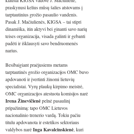
klausia KIGSA vadovė J. Mačiulienė, 
praskynusi kelius mūsų šalies atstovams į 
tarptautinius grožio pasaulio vandenis. 
Pasak J. Mačiulienės, KIGSA – tai stipri 
dinamiška, itin aktyvi bei ginanti savo narių 
teises organizacija, visada galinti ir gebanti 
padėti ir išklausyti savo bendruomenės 
narius.
Besibaigiant praėjusiems metams 
tarptautinės grožio organizacijos OMC buvo 
apdovanoti ir įvertinti žinomi lietuvių 
specialistai. Vyrų plaukų kirpimo meistrė, 
OMC organizacijos atestuota komisijos narė 
Irena Žinevičienė
 pelnė pasaulinį 
pripažinimą: tapo OMC Lietuvos 
nacionalinio trenerio vardą. Tokiu pačiu 
titulu apdovanota ir estetikos sektoriaus 
Inga Kavalcinskienė
valdybos narė 
, kuri 