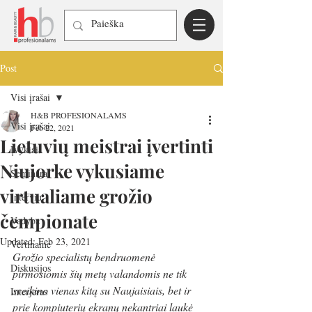
Post
Visi įrašai
H&B PROFESIONALAMS
Visi įrašai
Feb 22, 2021
Lietuvių meistrai įvertinti
Įvykiai
Niujorke vykusiame
Seminarai
virtualiame grožio
Interviu
čempionate
Vadyba
Updated:
Feb 23, 2021
Vertiname
Grožio specialistų bendruomenė 
Diskusijos
pirmosiomis šių metų valandomis ne tik 
sveikino vienas kitą su Naujaisiais, bet ir 
Interjeras
prie kompiuterių ekranų nekantriai laukė 