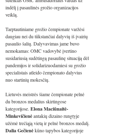
suteiktas OMC ambasadoriaus vardas už 
indėlį į pasaulinės grožio organizacijos 
veiklą.
Tarptautiniame grožio čempionate varžėsi 
daugiau nei du tūkstančiai dalyvių iš įvairių 
pasaulio šalių. Dalyvavimas jame buvo 
nemokamas: OMC vadovybė įvertino 
susidariusią sudėtingą pasaulinę situaciją dėl 
pandemijos ir solidarizuodamiesi su grožio 
specialistais atleido čempionato dalyvius 
nuo startinių mokesčių.
Lietuvės meistrės šiame čempionate pelnė 
du bronzos medalius skirtingose 
Elona Maciūnaitė-
kategorijose. 
Minkevičienė
 antakių dizaino rungtyje 
užėmė trečiąją vietą ir pelnė bronzos medalį. 
Dalia Gečienė 
kūno tapybos kategorijoje 