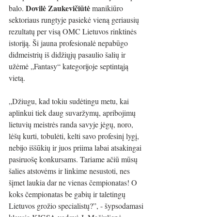
Dovilė Zaukevičiūtė
balo. 
 manikiūro 
sektoriaus rungtyje pasiekė vieną geriausių 
rezultatų per visą OMC Lietuvos rinktinės 
istoriją. Ši jauna profesionalė nepabūgo 
didmeistrių iš didžiųjų pasaulio šalių ir 
užėmė „Fantasy“ kategorijoje septintąją 
vietą. 
„Džiugu, kad tokiu sudėtingu metu, kai 
aplinkui tiek daug suvaržymų, apribojimų 
lietuvių meistrės randa savyje jėgų, noro, 
lėšų kurti, tobulėti, kelti savo profesinį lygį, 
nebijo iššūkių ir juos priima labai atsakingai 
pasiruošę konkursams. Tariame ačiū mūsų 
šalies atstovėms ir linkime nesustoti, nes 
šįmet laukia dar ne vienas čempionatas! O 
koks čempionatas be gabių ir taletingų 
Lietuvos grožio specialistų?”, - šypsodamasi 